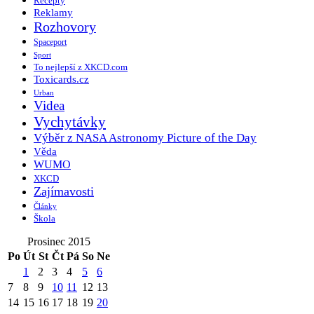
Recepty
Reklamy
Rozhovory
Spaceport
Sport
To nejlepší z XKCD.com
Toxicards.cz
Urban
Videa
Vychytávky
Výběr z NASA Astronomy Picture of the Day
Věda
WUMO
XKCD
Zajímavosti
Články
Škola
Prosinec 2015
Po
Út
St
Čt
Pá
So
Ne
1
2
3
4
5
6
7
8
9
10
11
12
13
14
15
16
17
18
19
20