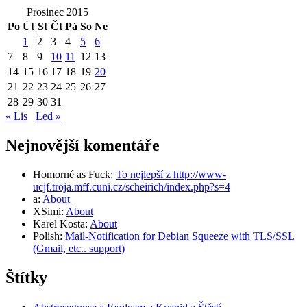
Prosinec 2015
Po
Út
St
Čt
Pá
So
Ne
1
2
3
4
5
6
7
8
9
10
11
12
13
14
15
16
17
18
19
20
21
22
23
24
25
26
27
28
29
30
31
« Lis
Led »
Nejnovější komentáře
Homorné as Fuck
:
To nejlepší z http://www-
ucjf.troja.mff.cuni.cz/scheirich/index.php?s=4
a
:
About
XSimi
:
About
Karel Kosta
:
About
Polish
:
Mail-Notification for Debian Squeeze with TLS/SSL
(Gmail, etc.. support)
Štítky