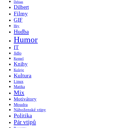
Debian
Dilbert
Filmy
GIF
Hry
Hudba
Humor
IT
Jídlo
Kemel
Knihy
Koleje
Kultura
Linux
Matika
Mix
Motivátory
Moudra
Náboženské vtipy
Politika
Pár vtipů