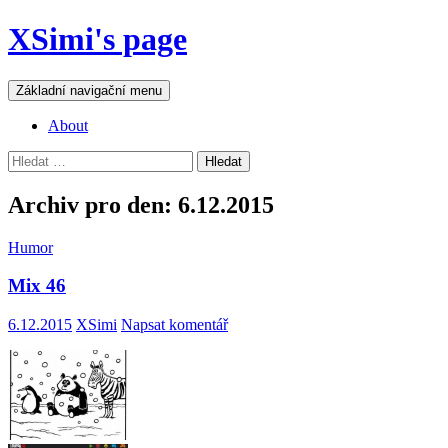
Přejít
XSimi's page
k
obsahu
webu
Hledat
Základní navigační menu
About
Vyhledávání
Archiv pro den: 6.12.2015
Humor
Mix 46
6.12.2015
XSimi
Napsat komentář