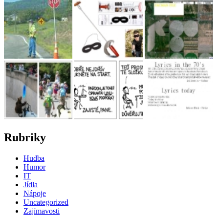
Rubriky
Hudba
Humor
IT
Jídla
Nápoje
Uncategorized
Zajímavosti