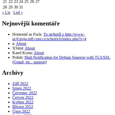
21
22
23
24
25
26
27
28
29
30
31
« Lis
Led »
Nejnovější komentáře
Homorné as Fuck
:
To nejlepší z http://www-
ucjf.troja.mff.cuni.cz/scheirich/index.php?s=4
a
:
About
XSimi
:
About
Karel Kosta
:
About
Polish
:
Mail-Notification for Debian Squeeze with TLS/SSL
(Gmail, etc.. support)
Archivy
Září 2022
Srpen 2022
Červenec 2022
Červen 2022
Květen 2022
Březen 2022
Únor 2022