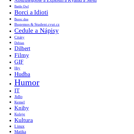
Abstrusegoose a Explosm a Kyanid a Štěstí
Battle Owl
Borci a Idioti
Borec dne
Bugemos & Student.cvut.cz
Cedule a Nápisy
Citáty
Debian
Dilbert
Filmy
GIF
Hry
Hudba
Humor
IT
Jídlo
Kemel
Knihy
Koleje
Kultura
Linux
Matika