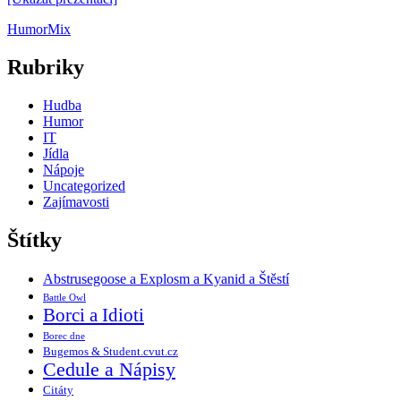
Humor
Mix
Rubriky
Hudba
Humor
IT
Jídla
Nápoje
Uncategorized
Zajímavosti
Štítky
Abstrusegoose a Explosm a Kyanid a Štěstí
Battle Owl
Borci a Idioti
Borec dne
Bugemos & Student.cvut.cz
Cedule a Nápisy
Citáty