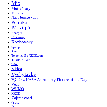
Mix
Motivátory
Moudra
Náboženské vtipy
Politika
Pár vtipů
Recepty
Reklamy
Rozhovory
Spaceport
Sport
To nejlepší z XKCD.com
Toxicards.cz
Urban
Videa
Vychytávky
Výběr z NASA Astronomy Picture of the Day
Věda
WUMO
XKCD
Zajímavosti
Články