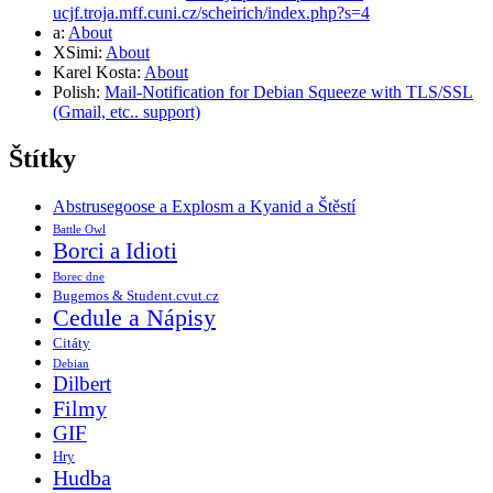
ucjf.troja.mff.cuni.cz/scheirich/index.php?s=4
a
:
About
XSimi
:
About
Karel Kosta
:
About
Polish
:
Mail-Notification for Debian Squeeze with TLS/SSL
(Gmail, etc.. support)
Štítky
Abstrusegoose a Explosm a Kyanid a Štěstí
Battle Owl
Borci a Idioti
Borec dne
Bugemos & Student.cvut.cz
Cedule a Nápisy
Citáty
Debian
Dilbert
Filmy
GIF
Hry
Hudba