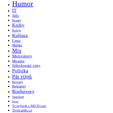
Humor
IT
Jídlo
Kemel
Knihy
Koleje
Kultura
Linux
Matika
Mix
Motivátory
Moudra
Náboženské vtipy
Politika
Pár vtipů
Recepty
Reklamy
Rozhovory
Spaceport
Sport
To nejlepší z XKCD.com
Toxicards.cz