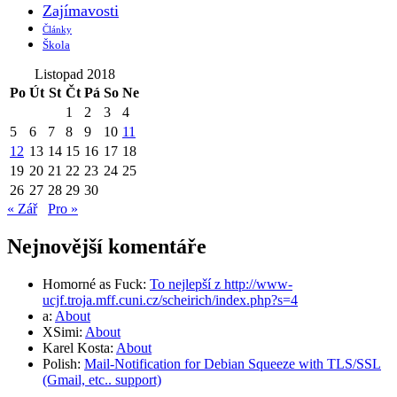
Zajímavosti
Články
Škola
Listopad 2018
Po
Út
St
Čt
Pá
So
Ne
1
2
3
4
5
6
7
8
9
10
11
12
13
14
15
16
17
18
19
20
21
22
23
24
25
26
27
28
29
30
« Zář
Pro »
Nejnovější komentáře
Homorné as Fuck
:
To nejlepší z http://www-
ucjf.troja.mff.cuni.cz/scheirich/index.php?s=4
a
:
About
XSimi
:
About
Karel Kosta
:
About
Polish
:
Mail-Notification for Debian Squeeze with TLS/SSL
(Gmail, etc.. support)