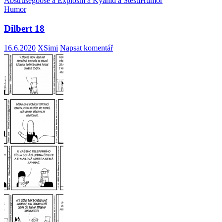
Abstrusegoose a Explosm a Kyanid a Štěstí
Humor
Humor
Dilbert 18
16.6.2020
XSimi
Napsat komentář