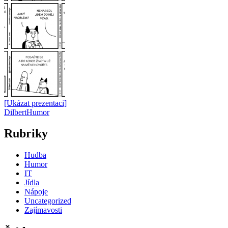
[Ukázat prezentaci]
Dilbert
Humor
Rubriky
Hudba
Humor
IT
Jídla
Nápoje
Uncategorized
Zajímavosti