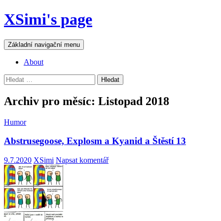
Přejít
XSimi's page
k
obsahu
webu
Hledat
Základní navigační menu
About
Vyhledávání
Archiv pro měsíc: Listopad 2018
Humor
Abstrusegoose, Explosm a Kyanid a Štěstí 13
9.7.2020
XSimi
Napsat komentář