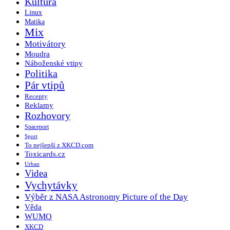
Kultura
Linux
Matika
Mix
Motivátory
Moudra
Náboženské vtipy
Politika
Pár vtipů
Recepty
Reklamy
Rozhovory
Spaceport
Sport
To nejlepší z XKCD.com
Toxicards.cz
Urban
Videa
Vychytávky
Výběr z NASA Astronomy Picture of the Day
Věda
WUMO
XKCD