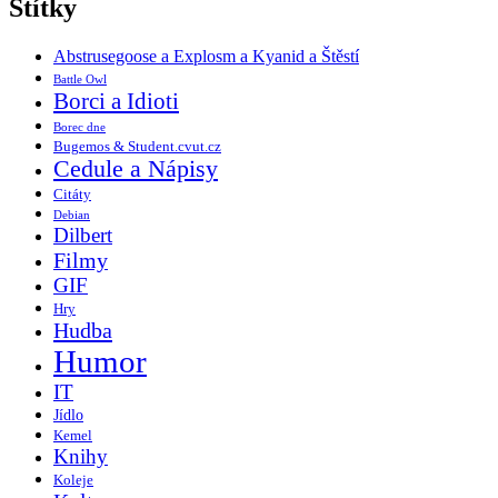
Štítky
Abstrusegoose a Explosm a Kyanid a Štěstí
Battle Owl
Borci a Idioti
Borec dne
Bugemos & Student.cvut.cz
Cedule a Nápisy
Citáty
Debian
Dilbert
Filmy
GIF
Hry
Hudba
Humor
IT
Jídlo
Kemel
Knihy
Koleje