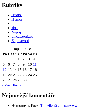
Rubriky
Hudba
Humor
IT
Jídla
Nápoje
Uncategorized
Zajímavosti
Listopad 2018
Po
Út
St
Čt
Pá
So
Ne
1
2
3
4
5
6
7
8
9
10
11
12
13
14
15
16
17
18
19
20
21
22
23
24
25
26
27
28
29
30
« Zář
Pro »
Nejnovější komentáře
Homorné as Fuck
:
To nejlepší z http://www-