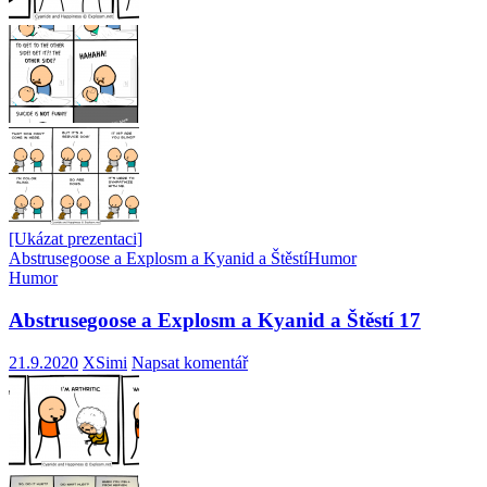
[Ukázat prezentaci]
Abstrusegoose a Explosm a Kyanid a Štěstí
Humor
Humor
Abstrusegoose a Explosm a Kyanid a Štěstí 17
21.9.2020
XSimi
Napsat komentář