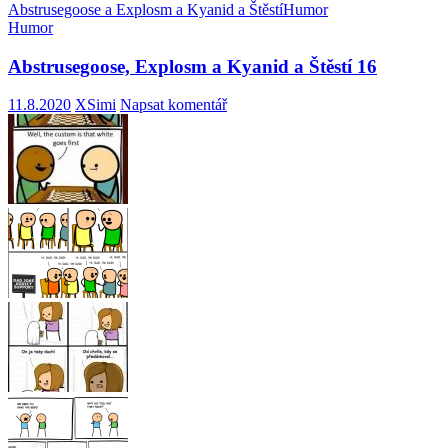
Abstrusegoose a Explosm a Kyanid a Štěstí
Humor
Humor
Abstrusegoose, Explosm a Kyanid a Štěstí 16
11.8.2020
XSimi
Napsat komentář