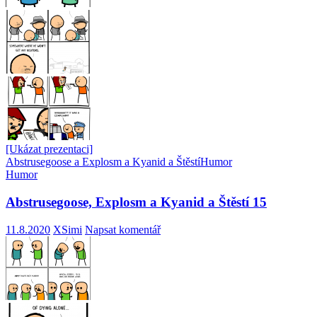
[Ukázat prezentaci]
Abstrusegoose a Explosm a Kyanid a Štěstí
Humor
Humor
Abstrusegoose, Explosm a Kyanid a Štěstí 15
11.8.2020
XSimi
Napsat komentář