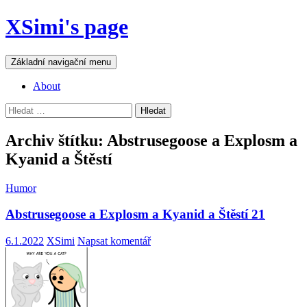
Přejít
XSimi's page
k
obsahu
webu
Hledat
Základní navigační menu
About
Vyhledávání
Archiv štítku: Abstrusegoose a Explosm a
Kyanid a Štěstí
Humor
Abstrusegoose a Explosm a Kyanid a Štěstí 21
6.1.2022
XSimi
Napsat komentář