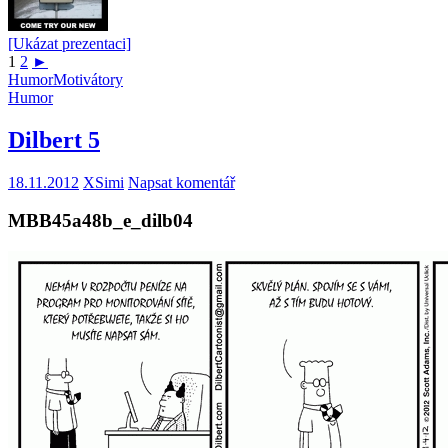
[Ukázat prezentaci]
1
2
►
Humor
Motivátory
Humor
Dilbert 5
18.11.2012
XSimi
Napsat komentář
MBB45a48b_e_dilb04