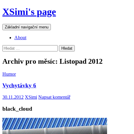
Přejít
XSimi's page
k
obsahu
webu
Hledat
Základní navigační menu
About
Vyhledávání
Archiv pro měsíc: Listopad 2012
Humor
Vychytávky 6
30.11.2012
XSimi
Napsat komentář
black_cloud