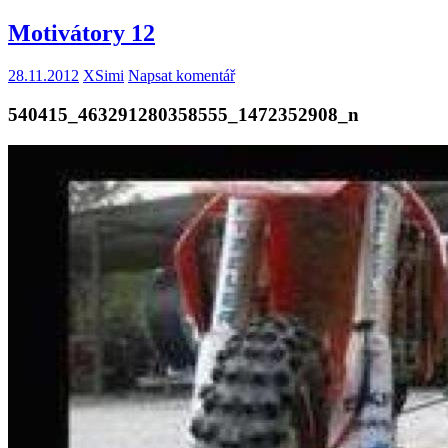
Motivátory 12
28.11.2012
XSimi
Napsat komentář
540415_463291280358555_1472352908_n