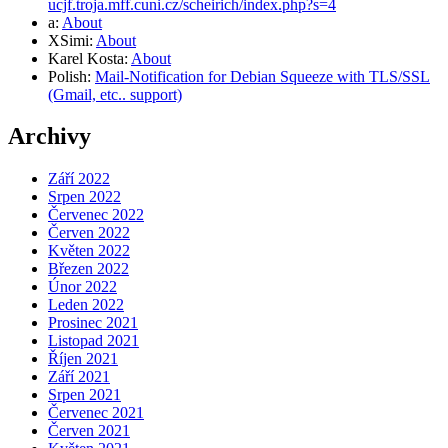
ucjf.troja.mff.cuni.cz/scheirich/index.php?s=4
a
:
About
XSimi
:
About
Karel Kosta
:
About
Polish
:
Mail-Notification for Debian Squeeze with TLS/SSL
(Gmail, etc.. support)
Archivy
Září 2022
Srpen 2022
Červenec 2022
Červen 2022
Květen 2022
Březen 2022
Únor 2022
Leden 2022
Prosinec 2021
Listopad 2021
Říjen 2021
Září 2021
Srpen 2021
Červenec 2021
Červen 2021