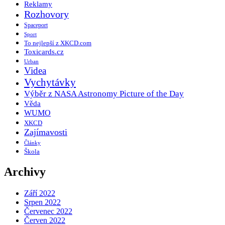
Reklamy
Rozhovory
Spaceport
Sport
To nejlepší z XKCD.com
Toxicards.cz
Urban
Videa
Vychytávky
Výběr z NASA Astronomy Picture of the Day
Věda
WUMO
XKCD
Zajímavosti
Články
Škola
Archivy
Září 2022
Srpen 2022
Červenec 2022
Červen 2022