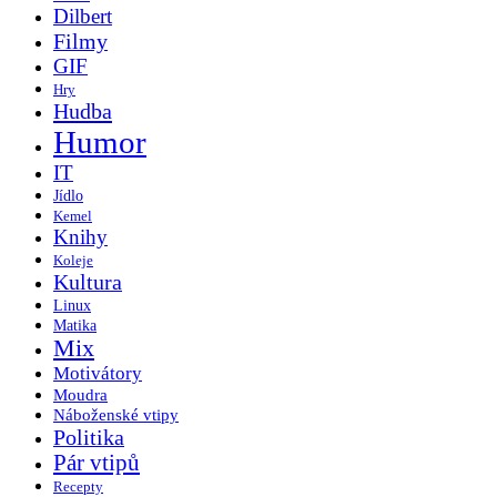
Dilbert
Filmy
GIF
Hry
Hudba
Humor
IT
Jídlo
Kemel
Knihy
Koleje
Kultura
Linux
Matika
Mix
Motivátory
Moudra
Náboženské vtipy
Politika
Pár vtipů
Recepty