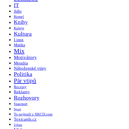
IT
Jídlo
Kemel
Knihy
Koleje
Kultura
Linux
Matika
Mix
Motivátory
Moudra
Náboženské vtipy
Politika
Pár vtipů
Recepty
Reklamy
Rozhovory
Spaceport
Sport
To nejlepší z XKCD.com
Toxicards.cz
Urban