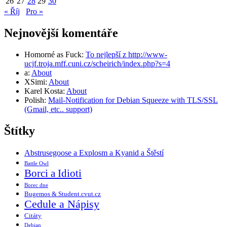
26
27
28
29
30
« Říj
Pro »
Nejnovější komentáře
Homorné as Fuck
:
To nejlepší z http://www-
ucjf.troja.mff.cuni.cz/scheirich/index.php?s=4
a
:
About
XSimi
:
About
Karel Kosta
:
About
Polish
:
Mail-Notification for Debian Squeeze with TLS/SSL
(Gmail, etc.. support)
Štítky
Abstrusegoose a Explosm a Kyanid a Štěstí
Battle Owl
Borci a Idioti
Borec dne
Bugemos & Student.cvut.cz
Cedule a Nápisy
Citáty
Debian