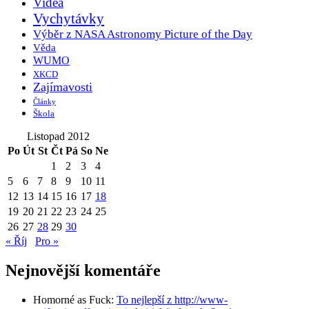
Videa
Vychytávky
Výběr z NASA Astronomy Picture of the Day
Věda
WUMO
XKCD
Zajímavosti
Články
Škola
Listopad 2012
Po
Út
St
Čt
Pá
So
Ne
1
2
3
4
5
6
7
8
9
10
11
12
13
14
15
16
17
18
19
20
21
22
23
24
25
26
27
28
29
30
« Říj
Pro »
Nejnovější komentáře
Homorné as Fuck
:
To nejlepší z http://www-