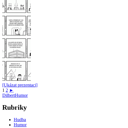
[Ukázat prezentaci]
1
2
►
Dilbert
Humor
Rubriky
Hudba
Humor