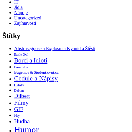
IT
Jídla
Nápoje
Uncategorized
Zajímavosti
Štítky
Abstrusegoose a Explosm a Kyanid a Štěstí
Battle Owl
Borci a Idioti
Borec dne
Bugemos & Student.cvut.cz
Cedule a Nápisy
Citáty
Debian
Dilbert
Filmy
GIF
Hry
Hudba
Humor