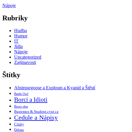
Nápoje
Rubriky
Hudba
Humor
IT
Jídla
Nápoje
Uncategorized
Zajímavosti
Štítky
Abstrusegoose a Explosm a Kyanid a Štěstí
Battle Owl
Borci a Idioti
Borec dne
Bugemos & Student.cvut.cz
Cedule a Nápisy
Citáty
Debian