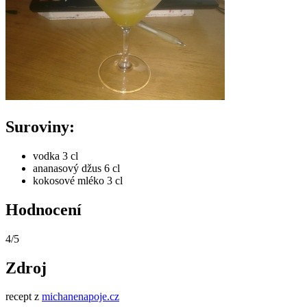
Suroviny:
vodka 3 cl
ananasový džus 6 cl
kokosové mléko 3 cl
Hodnocení
4/5
Zdroj
recept z
michanenapoje.cz