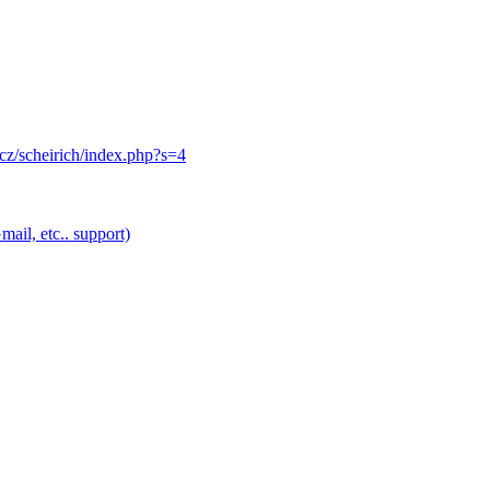
.cz/scheirich/index.php?s=4
ail, etc.. support)