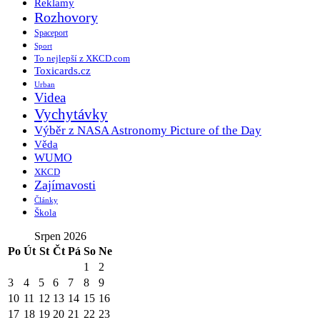
Reklamy
Rozhovory
Spaceport
Sport
To nejlepší z XKCD.com
Toxicards.cz
Urban
Videa
Vychytávky
Výběr z NASA Astronomy Picture of the Day
Věda
WUMO
XKCD
Zajímavosti
Články
Škola
Srpen 2026
Po
Út
St
Čt
Pá
So
Ne
1
2
3
4
5
6
7
8
9
10
11
12
13
14
15
16
17
18
19
20
21
22
23