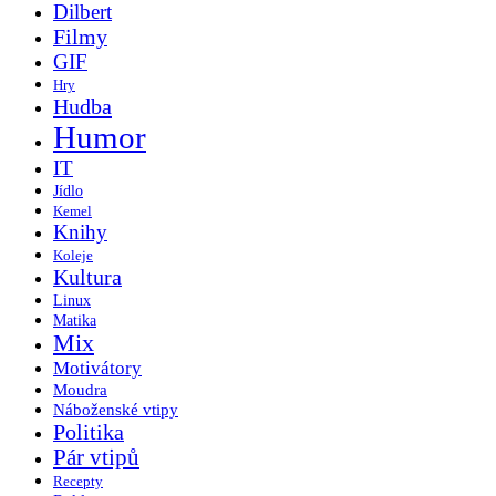
Dilbert
Filmy
GIF
Hry
Hudba
Humor
IT
Jídlo
Kemel
Knihy
Koleje
Kultura
Linux
Matika
Mix
Motivátory
Moudra
Náboženské vtipy
Politika
Pár vtipů
Recepty