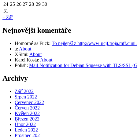
24
25
26
27
28
29
30
31
« Zář
Nejnovější komentáře
Homorné as Fuck
:
To nejlepší z http://www-ucjf.troja.mff.cuni
a
:
About
XSimi
:
About
Karel Kosta
:
About
Polish
:
Mail-Notification for Debian Squeeze with TLS/SSL (Gm
Archivy
Září 2022
Srpen 2022
Červenec 2022
Červen 2022
Květen 2022
Březen 2022
Únor 2022
Leden 2022
Prosinec 2021