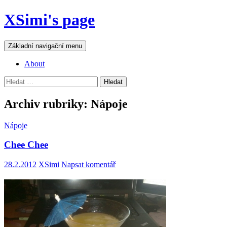
Přejít
XSimi's page
k
obsahu
webu
Hledat
Základní navigační menu
About
Vyhledávání
Archiv rubriky: Nápoje
Nápoje
Chee Chee
28.2.2012
XSimi
Napsat komentář