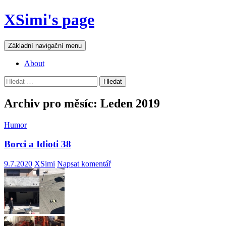
Přejít
XSimi's page
k
obsahu
webu
Hledat
Základní navigační menu
About
Vyhledávání
Archiv pro měsíc: Leden 2019
Humor
Borci a Idioti 38
9.7.2020
XSimi
Napsat komentář