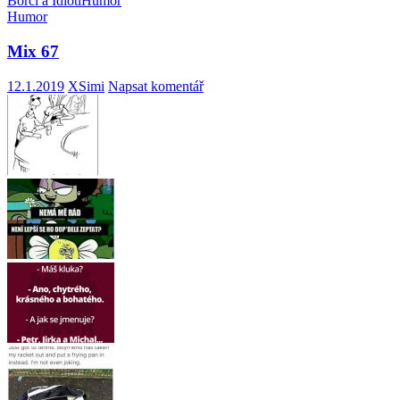
Borci a Idioti
Humor
Humor
Mix 67
12.1.2019
XSimi
Napsat komentář