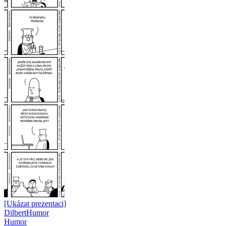
[Ukázat prezentaci]
Dilbert
Humor
Humor