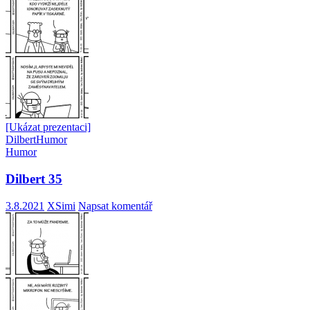
[Ukázat prezentaci]
Dilbert
Humor
Humor
Dilbert 35
3.8.2021
XSimi
Napsat komentář