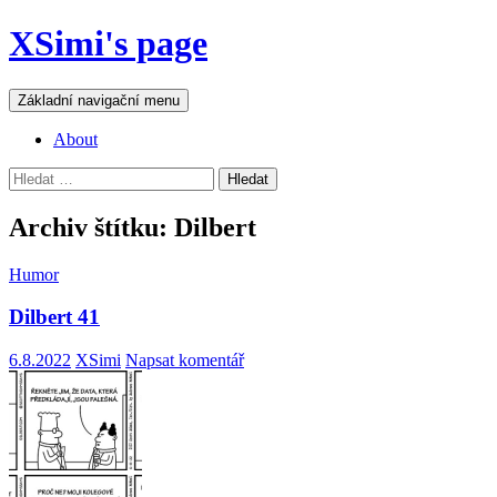
Přejít
XSimi's page
k
obsahu
webu
Hledat
Základní navigační menu
About
Vyhledávání
Archiv štítku: Dilbert
Humor
Dilbert 41
6.8.2022
XSimi
Napsat komentář