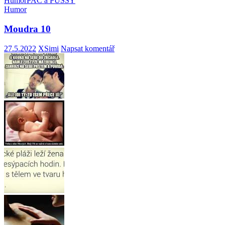
Humor
PAC a PUSSY
Humor
Moudra 10
27.5.2022
XSimi
Napsat komentář