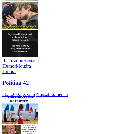
[Ukázat prezentaci]
Humor
Moudra
Humor
Politika 42
26.5.2022
XSimi
Napsat komentář