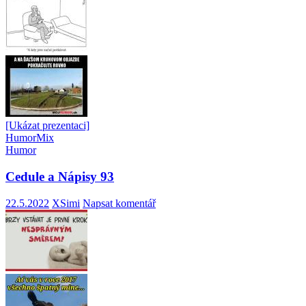
[Ukázat prezentaci]
Humor
Mix
Humor
Cedule a Nápisy 93
22.5.2022
XSimi
Napsat komentář