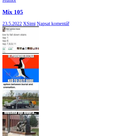
Humor
Mix 105
23.5.2022
XSimi
Napsat komentář