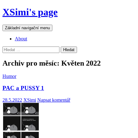
Přejít
XSimi's page
k
obsahu
webu
Hledat
Základní navigační menu
About
Vyhledávání
Archiv pro měsíc: Květen 2022
Humor
PAC a PUSSY 1
28.5.2022
XSimi
Napsat komentář