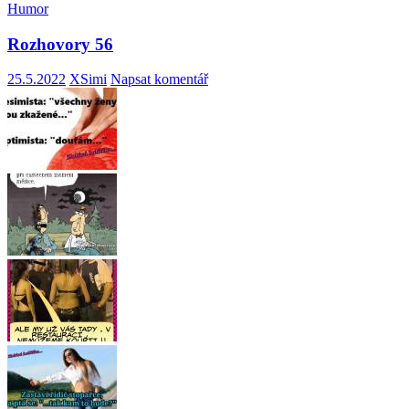
Humor
Rozhovory 56
25.5.2022
XSimi
Napsat komentář