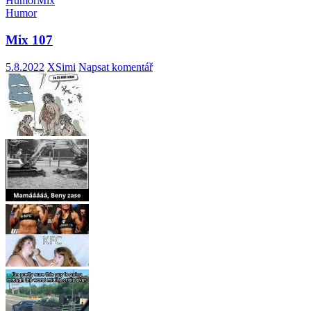
Humor
Mix
Humor
Mix 107
5.8.2022
XSimi
Napsat komentář