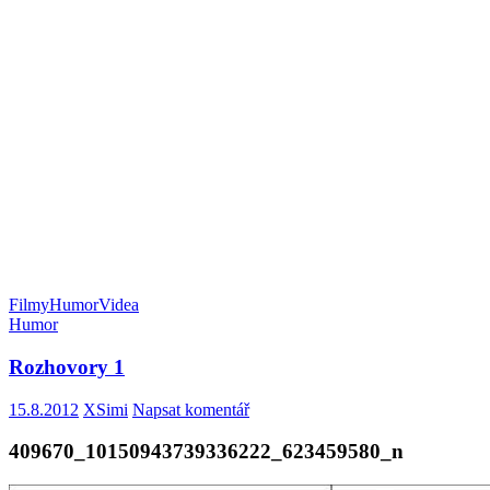
Filmy
Humor
Videa
Humor
Rozhovory 1
15.8.2012
XSimi
Napsat komentář
409670_10150943739336222_623459580_n