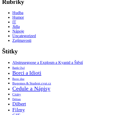
Rubriky
Hudba
Humor
IT
Jídla
Nápoje
Uncategorized
Zajímavosti
Štítky
Abstrusegoose a Explosm a Kyanid a Štěstí
Battle Owl
Borci a Idioti
Borec dne
Bugemos & Student.cvut.cz
Cedule a Nápisy
Citáty
Debian
Dilbert
Filmy