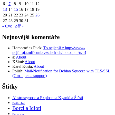
6
7
8
9
10
11
12
13
14
15
16
17
18
19
20
21
22
23
24
25
26
27
28
29
30
31
« Čvc
Zář »
Nejnovější komentáře
Homorné as Fuck
:
To nejlepší z http://www-
ucjf.troja.mff.cuni.cz/scheirich/index.php?s=4
a
:
About
XSimi
:
About
Karel Kosta
:
About
Polish
:
Mail-Notification for Debian Squeeze with TLS/SSL
(Gmail, etc.. support)
Štítky
Abstrusegoose a Explosm a Kyanid a Štěstí
Battle Owl
Borci a Idioti
Borec dne