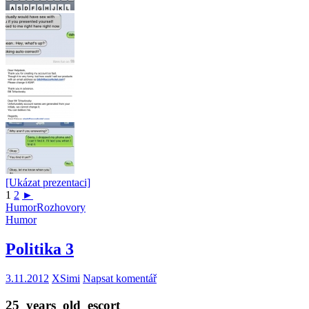
[Ukázat prezentaci]
1
2
►
Humor
Rozhovory
Humor
Politika 3
3.11.2012
XSimi
Napsat komentář
25_years_old_escort