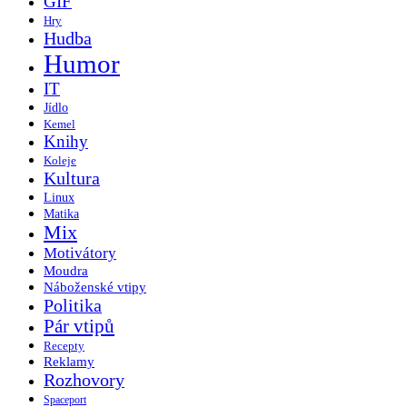
GIF
Hry
Hudba
Humor
IT
Jídlo
Kemel
Knihy
Koleje
Kultura
Linux
Matika
Mix
Motivátory
Moudra
Náboženské vtipy
Politika
Pár vtipů
Recepty
Reklamy
Rozhovory
Spaceport