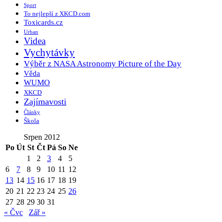
Sport
To nejlepší z XKCD.com
Toxicards.cz
Urban
Videa
Vychytávky
Výběr z NASA Astronomy Picture of the Day
Věda
WUMO
XKCD
Zajímavosti
Články
Škola
Srpen 2012
Po
Út
St
Čt
Pá
So
Ne
1
2
3
4
5
6
7
8
9
10
11
12
13
14
15
16
17
18
19
20
21
22
23
24
25
26
27
28
29
30
31
« Čvc
Zář »