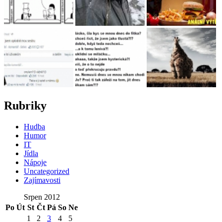
Rubriky
Hudba
Humor
IT
Jídla
Nápoje
Uncategorized
Zajímavosti
Srpen 2012
Po
Út
St
Čt
Pá
So
Ne
1
2
3
4
5