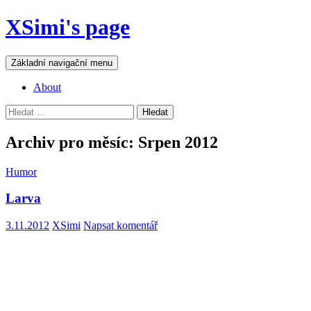
Přejít
XSimi's page
k
obsahu
webu
Hledat
Základní navigační menu
About
Vyhledávání
Archiv pro měsíc: Srpen 2012
Humor
Larva
3.11.2012
XSimi
Napsat komentář