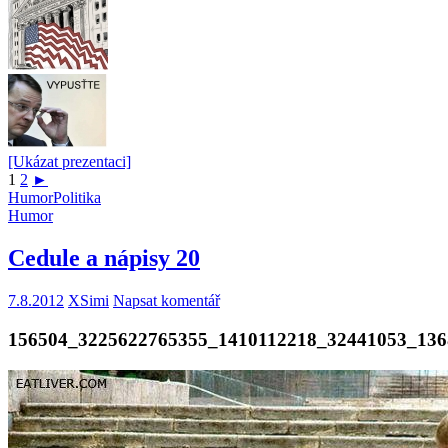
[Ukázat prezentaci]
1
2
►
Humor
Politika
Humor
Cedule a nápisy 20
7.8.2012
XSimi
Napsat komentář
156504_3225622765355_1410112218_32441053_136