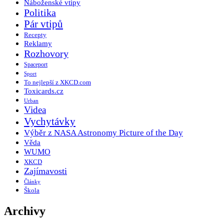
Náboženské vtipy
Politika
Pár vtipů
Recepty
Reklamy
Rozhovory
Spaceport
Sport
To nejlepší z XKCD.com
Toxicards.cz
Urban
Videa
Vychytávky
Výběr z NASA Astronomy Picture of the Day
Věda
WUMO
XKCD
Zajímavosti
Články
Škola
Archivy