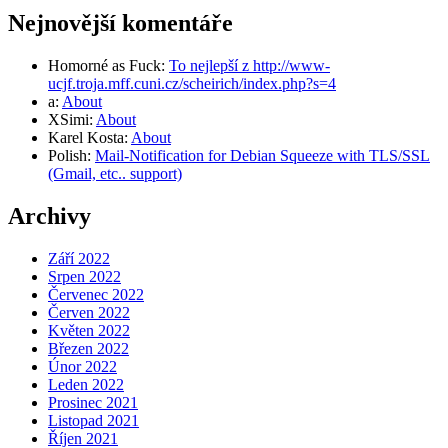
Nejnovější komentáře
Homorné as Fuck
:
To nejlepší z http://www-
ucjf.troja.mff.cuni.cz/scheirich/index.php?s=4
a
:
About
XSimi
:
About
Karel Kosta
:
About
Polish
:
Mail-Notification for Debian Squeeze with TLS/SSL
(Gmail, etc.. support)
Archivy
Září 2022
Srpen 2022
Červenec 2022
Červen 2022
Květen 2022
Březen 2022
Únor 2022
Leden 2022
Prosinec 2021
Listopad 2021
Říjen 2021