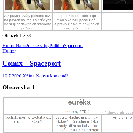
Obrázek 1 z 39
Humor
Náboženské vtipy
Politika
Spaceport
Humor
Comix – Spaceport
10.7.2020
XSimi
Napsat komentář
Obrazovka-1