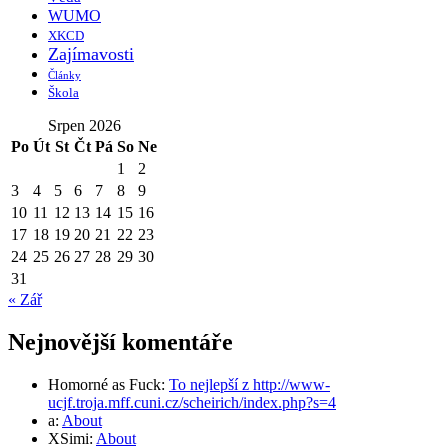
WUMO
XKCD
Zajímavosti
Články
Škola
Srpen 2026
Po
Út
St
Čt
Pá
So
Ne
1
2
3
4
5
6
7
8
9
10
11
12
13
14
15
16
17
18
19
20
21
22
23
24
25
26
27
28
29
30
31
« Zář
Nejnovější komentáře
Homorné as Fuck
:
To nejlepší z http://www-
ucjf.troja.mff.cuni.cz/scheirich/index.php?s=4
a
:
About
XSimi
:
About