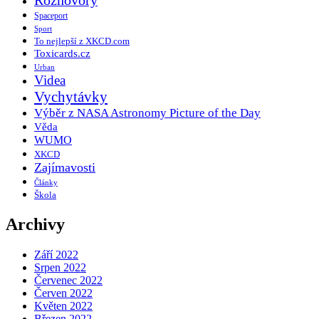
Rozhovory
Spaceport
Sport
To nejlepší z XKCD.com
Toxicards.cz
Urban
Videa
Vychytávky
Výběr z NASA Astronomy Picture of the Day
Věda
WUMO
XKCD
Zajímavosti
Články
Škola
Archivy
Září 2022
Srpen 2022
Červenec 2022
Červen 2022
Květen 2022
Březen 2022