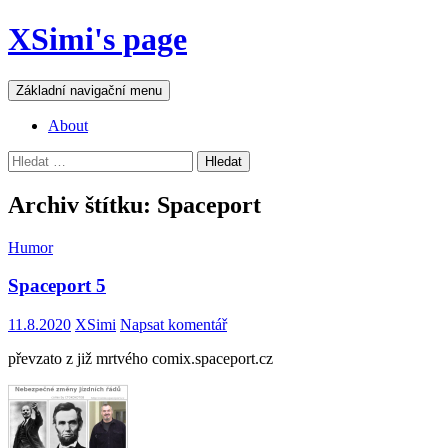
Přejít
XSimi's page
k
obsahu
webu
Hledat
Základní navigační menu
About
Vyhledávání
Archiv štítku: Spaceport
Humor
Spaceport 5
11.8.2020
XSimi
Napsat komentář
převzato z již mrtvého comix.spaceport.cz