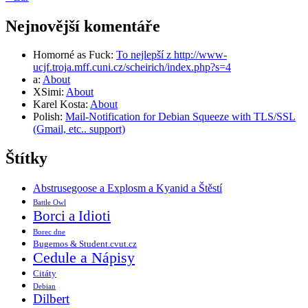
Nejnovější komentáře
Homorné as Fuck
:
To nejlepší z http://www-
ucjf.troja.mff.cuni.cz/scheirich/index.php?s=4
a
:
About
XSimi
:
About
Karel Kosta
:
About
Polish
:
Mail-Notification for Debian Squeeze with TLS/SSL
(Gmail, etc.. support)
Štítky
Abstrusegoose a Explosm a Kyanid a Štěstí
Battle Owl
Borci a Idioti
Borec dne
Bugemos & Student.cvut.cz
Cedule a Nápisy
Citáty
Debian
Dilbert