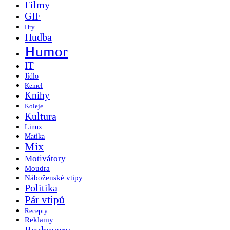
Filmy
GIF
Hry
Hudba
Humor
IT
Jídlo
Kemel
Knihy
Koleje
Kultura
Linux
Matika
Mix
Motivátory
Moudra
Náboženské vtipy
Politika
Pár vtipů
Recepty
Reklamy