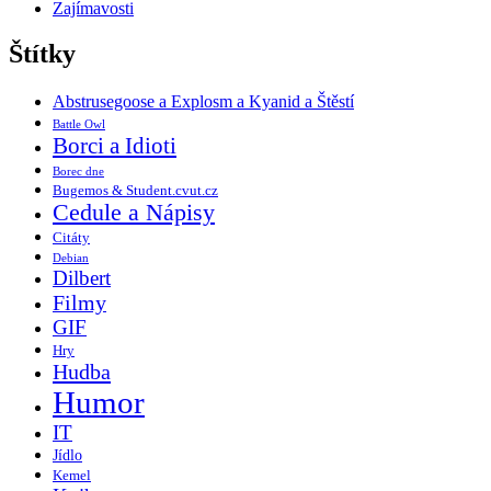
Zajímavosti
Štítky
Abstrusegoose a Explosm a Kyanid a Štěstí
Battle Owl
Borci a Idioti
Borec dne
Bugemos & Student.cvut.cz
Cedule a Nápisy
Citáty
Debian
Dilbert
Filmy
GIF
Hry
Hudba
Humor
IT
Jídlo
Kemel