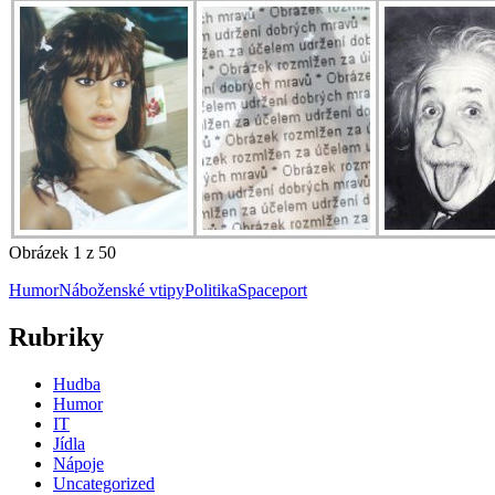
Obrázek 1 z 50
Humor
Náboženské vtipy
Politika
Spaceport
Rubriky
Hudba
Humor
IT
Jídla
Nápoje
Uncategorized