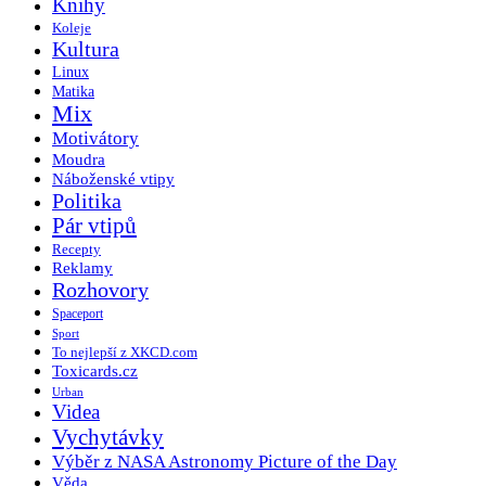
Knihy
Koleje
Kultura
Linux
Matika
Mix
Motivátory
Moudra
Náboženské vtipy
Politika
Pár vtipů
Recepty
Reklamy
Rozhovory
Spaceport
Sport
To nejlepší z XKCD.com
Toxicards.cz
Urban
Videa
Vychytávky
Výběr z NASA Astronomy Picture of the Day
Věda