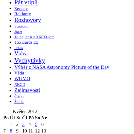
Pár vtipů
Recepty
Reklamy
Rozhovory
Spaceport
Sport
To nejlepší z XKCD.com
Toxicards.cz
Urban
Videa
Vychytávky
Výběr z NASA Astronomy Picture of the Day
Věda
WUMO
XKCD
Zajímavosti
Články
Škola
Květen 2012
Po
Út
St
Čt
Pá
So
Ne
1
2
3
4
5
6
7
8
9
10
11
12
13