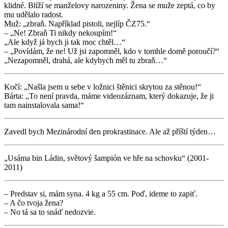
klidné. Blíží se manželovy narozeniny. Žena se muže zeptá, co by
mu udělalo radost.
Muž: „zbraň. Například pistoli, nejlíp ČZ75.“
– „Ne! Zbraň Ti nikdy nekoupím!“
„Ale když já bych ji tak moc chtěl…“
– „Povídám, že ne! Už jsi zapomněl, kdo v tomhle domě poroučí?“
„Nezapomněl, drahá, ale kdybych měl tu zbraň…“
Kočí: „Našla jsem u sebe v ložnici štěnici skrytou za stěnou!“
Bárta: „To není pravda, máme videozáznam, který dokazuje, že ji
tam nainstalovala sama!“
Zavedl bych Mezinárodní den prokrastinace. Ale až příští týden…
„Usáma bin Ládin, světový šampión ve hře na schovku“ (2001-
2011)
– Predstav si, mám syna. 4 kg a 55 cm. Poď, ideme to zapiť.
– A čo tvoja žena?
– No tá sa to snáď nedozvie.