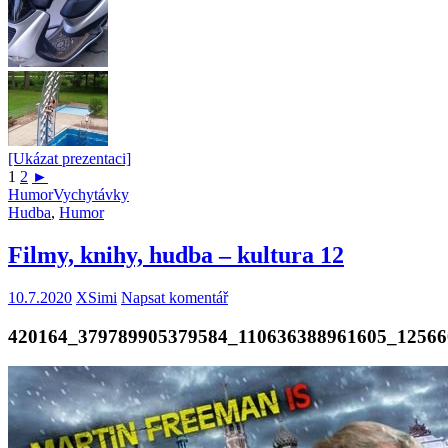
[Ukázat prezentaci]
1
2
►
Humor
Vychytávky
Hudba
,
Humor
Filmy, knihy, hudba – kultura 12
10.7.2020
XSimi
Napsat komentář
420164_379789905379584_110636388961605_12566