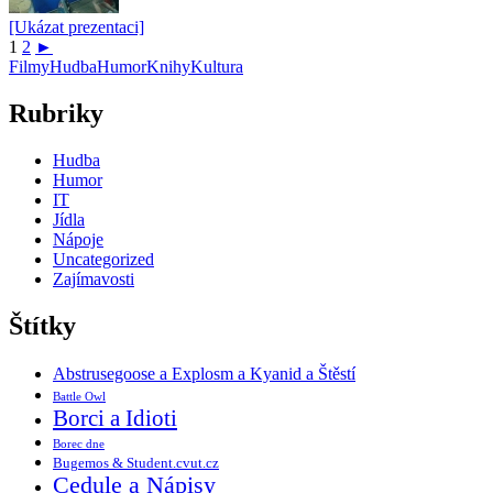
[Ukázat prezentaci]
1
2
►
Filmy
Hudba
Humor
Knihy
Kultura
Rubriky
Hudba
Humor
IT
Jídla
Nápoje
Uncategorized
Zajímavosti
Štítky
Abstrusegoose a Explosm a Kyanid a Štěstí
Battle Owl
Borci a Idioti
Borec dne
Bugemos & Student.cvut.cz
Cedule a Nápisy