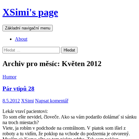
Přejít
XSimi's page
k
obsahu
webu
Hledat
Základní navigační menu
About
Vyhledávání
Archiv pro měsíc: Květen 2012
Humor
Pár vtipů 28
8.5.2012
XSimi
Napsat komentář
Lekár vraví pacientovi:
To som ešte nevidel, človeče. Ako sa vám podarilo dolámať si sánku
na troch miestach?
Viete, ja robím v podchode na centrálnom. V piatok som išiel z
roboty a tu vidím, že poklop na vchode do podzemia je otvorený.