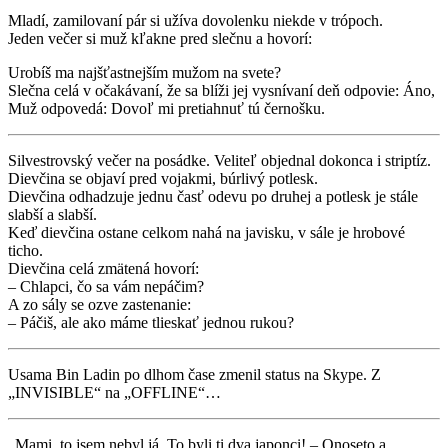
Mladí, zamilovaní pár si užíva dovolenku niekde v trópoch.
Jeden večer si muž kľakne pred slečnu a hovorí:
Urobíš ma najšťastnejším mužom na svete?
Slečna celá v očakávaní, že sa blíži jej vysnívaní deň odpovie: Áno,
Muž odpovedá: Dovoľ mi pretiahnuť tú černošku.
Silvestrovský večer na posádke. Veliteľ objednal dokonca i striptíz.
Dievčina se objaví pred vojakmi, búrlivý potlesk.
Dievčina odhadzuje jednu časť odevu po druhej a potlesk je stále
slabší a slabší.
Keď dievčina ostane celkom nahá na javisku, v sále je hrobové
ticho.
Dievčina celá zmätená hovorí:
– Chlapci, čo sa vám nepáčim?
A zo sály se ozve zastenanie:
– Páčiš, ale ako máme tlieskať jednou rukou?
Usama Bin Ladin po dlhom čase zmenil status na Skype. Z
„INVISIBLE“ na „OFFLINE“…
„Mami, to jsem nebyl já. To byli ti dva japonci! – Onoseto a