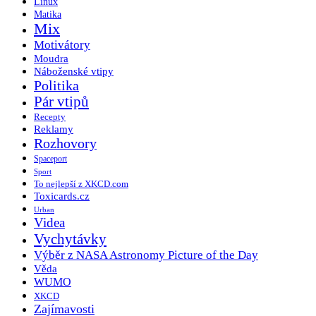
Linux
Matika
Mix
Motivátory
Moudra
Náboženské vtipy
Politika
Pár vtipů
Recepty
Reklamy
Rozhovory
Spaceport
Sport
To nejlepší z XKCD.com
Toxicards.cz
Urban
Videa
Vychytávky
Výběr z NASA Astronomy Picture of the Day
Věda
WUMO
XKCD
Zajímavosti