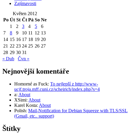
Zajímavosti
Květen 2012
Po
Út
St
Čt
Pá
So
Ne
1
2
3
4
5
6
7
8
9
10
11
12
13
14
15
16
17
18
19
20
21
22
23
24
25
26
27
28
29
30
31
« Dub
Čvn »
Nejnovější komentáře
Homorné as Fuck
:
To nejlepší z http://www-
ucjf.troja.mff.cuni.cz/scheirich/index.php?s=4
a
:
About
XSimi
:
About
Karel Kosta
:
About
Polish
:
Mail-Notification for Debian Squeeze with TLS/SSL
(Gmail, etc.. support)
Štítky