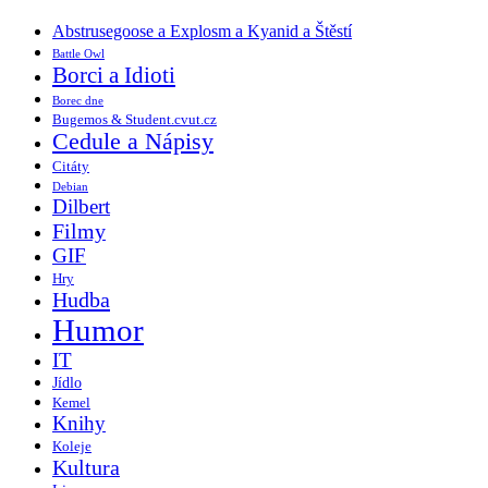
Abstrusegoose a Explosm a Kyanid a Štěstí
Battle Owl
Borci a Idioti
Borec dne
Bugemos & Student.cvut.cz
Cedule a Nápisy
Citáty
Debian
Dilbert
Filmy
GIF
Hry
Hudba
Humor
IT
Jídlo
Kemel
Knihy
Koleje
Kultura