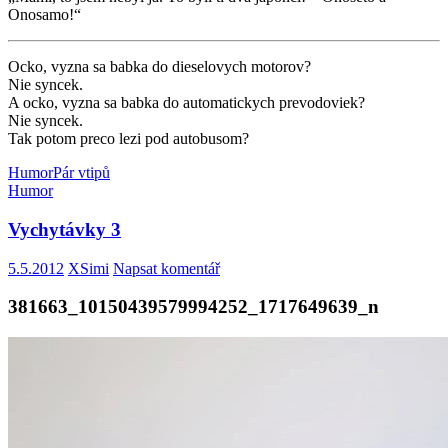
Onosamo!“
Ocko, vyzna sa babka do dieselovych motorov?
Nie syncek.
A ocko, vyzna sa babka do automatickych prevodoviek?
Nie syncek.
Tak potom preco lezi pod autobusom?
Humor
Pár vtipů
Humor
Vychytávky 3
5.5.2012
XSimi
Napsat komentář
381663_10150439579994252_1717649639_n