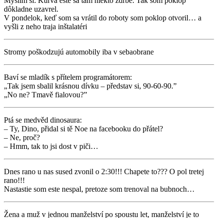
Myslím si: Kurva ešte sa tam niekto zdrbe. Tak som poklop
dôkladne uzavrel.
V pondelok, keď som sa vrátil do roboty som poklop otvoril… a
vyšli z neho traja inštalatéri
Stromy poškodzujú automobily iba v sebaobrane
Baví se mladík s přítelem programátorem:
„Tak jsem sbalil krásnou dívku – představ si, 90-60-90.”
„No ne? Tmavě fialovou?”
Ptá se medvěd dinosaura:
– Ty, Dino, přidal si tě Noe na facebooku do přátel?
– Ne, proč?
– Hmm, tak to jsi dost v piči…
Dnes rano u nas sused zvonil o 2:30!!! Chapete to??? O pol tretej
rano!!!
Nastastie som este nespal, pretoze som trenoval na bubnoch…
Žena a muž v jednou manželství po spoustu let, manželství je to