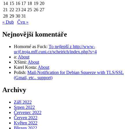
14
15
16
17
18
19
20
21
22
23
24
25
26
27
28
29
30
31
« Dub
Čvn »
Nejnovější komentáře
Homorné as Fuck
:
To nejlepší z http://www-
ucjf.troja.mff.cuni.cz/scheirich/index.php?s=4
a
:
About
XSimi
:
About
Karel Kosta
:
About
Polish
:
Mail-Notification for Debian Squeeze with TLS/SSL
(Gmail, etc.. support)
Archivy
Září 2022
Srpen 2022
Červenec 2022
Červen 2022
Květen 2022
Březen 2022