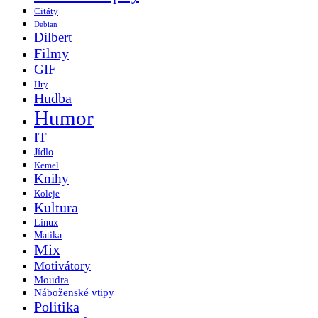
Citáty
Debian
Dilbert
Filmy
GIF
Hry
Hudba
Humor
IT
Jídlo
Kemel
Knihy
Koleje
Kultura
Linux
Matika
Mix
Motivátory
Moudra
Náboženské vtipy
Politika