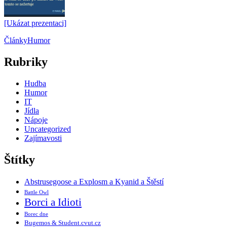
[Ukázat prezentaci]
Články
Humor
Rubriky
Hudba
Humor
IT
Jídla
Nápoje
Uncategorized
Zajímavosti
Štítky
Abstrusegoose a Explosm a Kyanid a Štěstí
Battle Owl
Borci a Idioti
Borec dne
Bugemos & Student.cvut.cz