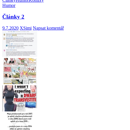
Články
Humor
Komixy
Humor
Články 2
9.7.2020
XSimi
Napsat komentář