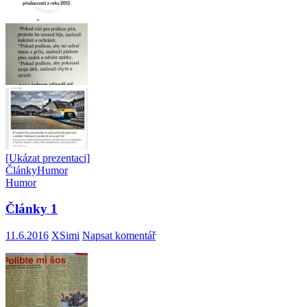
[Ukázat prezentaci]
Články
Humor
Humor
Články 1
11.6.2016
XSimi
Napsat komentář