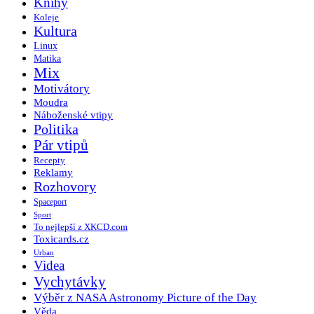
Knihy
Koleje
Kultura
Linux
Matika
Mix
Motivátory
Moudra
Náboženské vtipy
Politika
Pár vtipů
Recepty
Reklamy
Rozhovory
Spaceport
Sport
To nejlepší z XKCD.com
Toxicards.cz
Urban
Videa
Vychytávky
Výběr z NASA Astronomy Picture of the Day
Věda