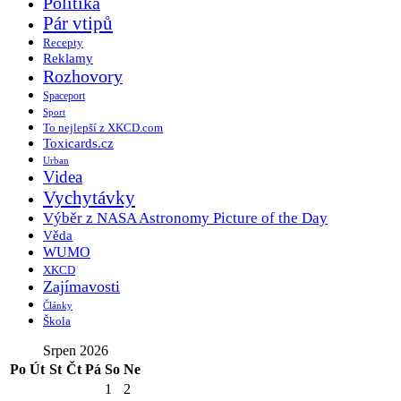
Politika
Pár vtipů
Recepty
Reklamy
Rozhovory
Spaceport
Sport
To nejlepší z XKCD.com
Toxicards.cz
Urban
Videa
Vychytávky
Výběr z NASA Astronomy Picture of the Day
Věda
WUMO
XKCD
Zajímavosti
Články
Škola
Srpen 2026
Po
Út
St
Čt
Pá
So
Ne
1
2