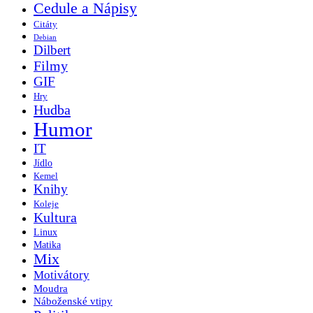
Cedule a Nápisy
Citáty
Debian
Dilbert
Filmy
GIF
Hry
Hudba
Humor
IT
Jídlo
Kemel
Knihy
Koleje
Kultura
Linux
Matika
Mix
Motivátory
Moudra
Náboženské vtipy