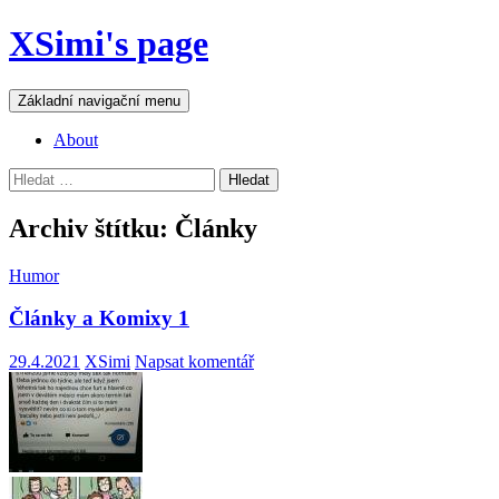
Přejít
XSimi's page
k
obsahu
webu
Hledat
Základní navigační menu
About
Vyhledávání
Archiv štítku: Články
Humor
Články a Komixy 1
29.4.2021
XSimi
Napsat komentář