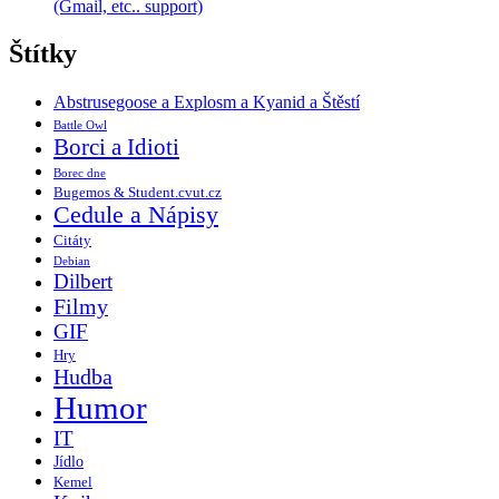
(Gmail, etc.. support)
Štítky
Abstrusegoose a Explosm a Kyanid a Štěstí
Battle Owl
Borci a Idioti
Borec dne
Bugemos & Student.cvut.cz
Cedule a Nápisy
Citáty
Debian
Dilbert
Filmy
GIF
Hry
Hudba
Humor
IT
Jídlo
Kemel