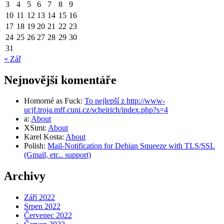
3
4
5
6
7
8
9
10
11
12
13
14
15
16
17
18
19
20
21
22
23
24
25
26
27
28
29
30
31
« Zář
Nejnovější komentáře
Homorné as Fuck
:
To nejlepší z http://www-
ucjf.troja.mff.cuni.cz/scheirich/index.php?s=4
a
:
About
XSimi
:
About
Karel Kosta
:
About
Polish
:
Mail-Notification for Debian Squeeze with TLS/SSL
(Gmail, etc.. support)
Archivy
Září 2022
Srpen 2022
Červenec 2022