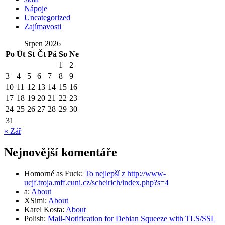
Nápoje
Uncategorized
Zajímavosti
Srpen 2026
Po
Út
St
Čt
Pá
So
Ne
1
2
3
4
5
6
7
8
9
10
11
12
13
14
15
16
17
18
19
20
21
22
23
24
25
26
27
28
29
30
31
« Zář
Nejnovější komentáře
Homorné as Fuck
:
To nejlepší z http://www-
ucjf.troja.mff.cuni.cz/scheirich/index.php?s=4
a
:
About
XSimi
:
About
Karel Kosta
:
About
Polish
:
Mail-Notification for Debian Squeeze with TLS/SSL