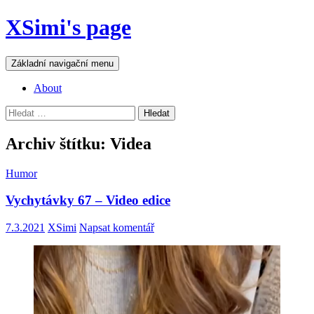
Přejít
XSimi's page
k
obsahu
webu
Hledat
Základní navigační menu
About
Vyhledávání
Archiv štítku: Videa
Humor
Vychytávky 67 – Video edice
7.3.2021
XSimi
Napsat komentář