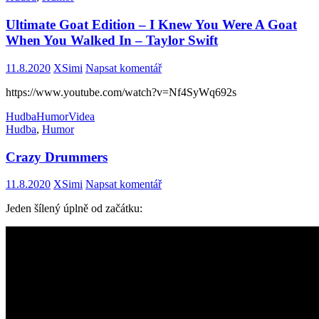
Ultimate Goat Edition – I Knew You Were A Goat
When You Walked In – Taylor Swift
11.8.2020
XSimi
Napsat komentář
https://www.youtube.com/watch?v=Nf4SyWq692s
Hudba
Humor
Videa
Hudba
,
Humor
Crazy Drummers
11.8.2020
XSimi
Napsat komentář
Jeden šílený úplně od začátku: