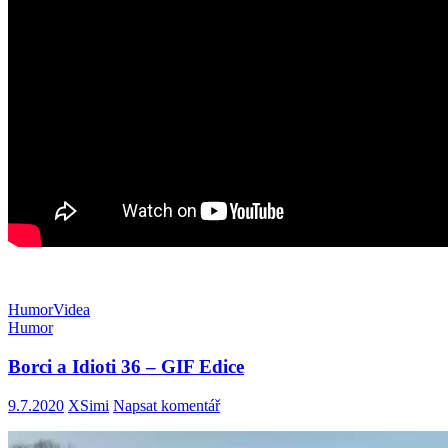
Humor
Videa
Humor
Borci a Idioti 36 – GIF Edice
9.7.2020
XSimi
Napsat komentář