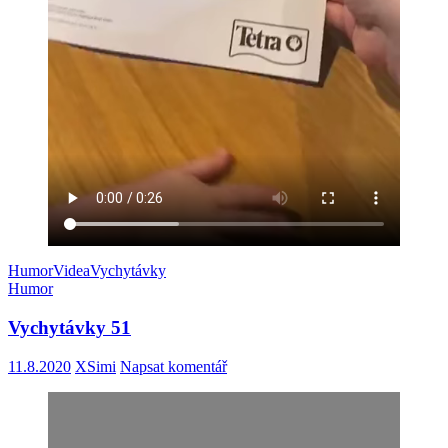
Humor
Videa
Vychytávky
Humor
Vychytávky 51
11.8.2020
XSimi
Napsat komentář