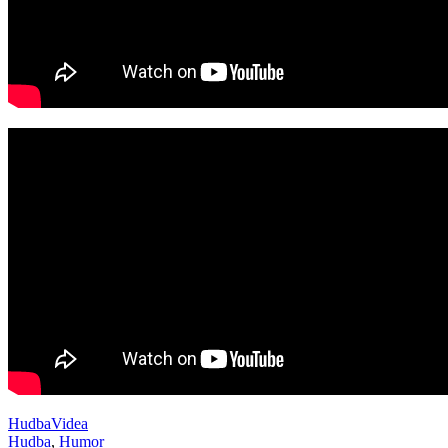
Hudba
Videa
Hudba
,
Humor