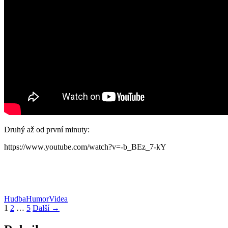
Druhý až od první minuty:
https://www.youtube.com/watch?v=-b_BEz_7-kY
Hudba
Humor
Videa
Navigace
1
2
…
5
Další →
pro