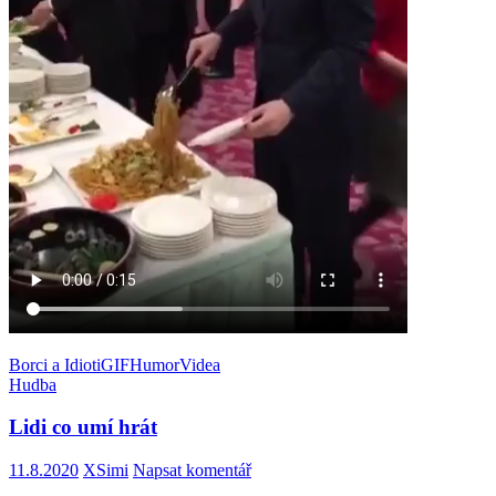
Borci a Idioti
GIF
Humor
Videa
Hudba
Lidi co umí hrát
11.8.2020
XSimi
Napsat komentář