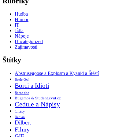
Rubriky
příspěvky
Hudba
Humor
IT
Jídla
Nápoje
Uncategorized
Zajímavosti
Štítky
Abstrusegoose a Explosm a Kyanid a Štěstí
Battle Owl
Borci a Idioti
Borec dne
Bugemos & Student.cvut.cz
Cedule a Nápisy
Citáty
Debian
Dilbert
Filmy
GIF