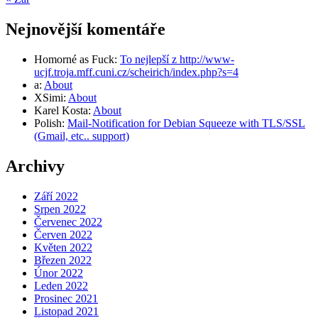
Nejnovější komentáře
Homorné as Fuck
:
To nejlepší z http://www-
ucjf.troja.mff.cuni.cz/scheirich/index.php?s=4
a
:
About
XSimi
:
About
Karel Kosta
:
About
Polish
:
Mail-Notification for Debian Squeeze with TLS/SSL
(Gmail, etc.. support)
Archivy
Září 2022
Srpen 2022
Červenec 2022
Červen 2022
Květen 2022
Březen 2022
Únor 2022
Leden 2022
Prosinec 2021
Listopad 2021