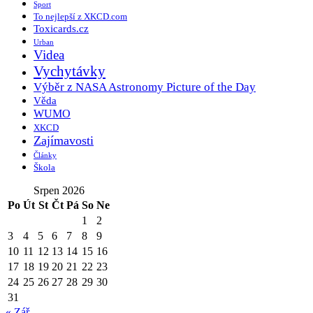
Sport
To nejlepší z XKCD.com
Toxicards.cz
Urban
Videa
Vychytávky
Výběr z NASA Astronomy Picture of the Day
Věda
WUMO
XKCD
Zajímavosti
Články
Škola
Srpen 2026
Po
Út
St
Čt
Pá
So
Ne
1
2
3
4
5
6
7
8
9
10
11
12
13
14
15
16
17
18
19
20
21
22
23
24
25
26
27
28
29
30
31
« Zář