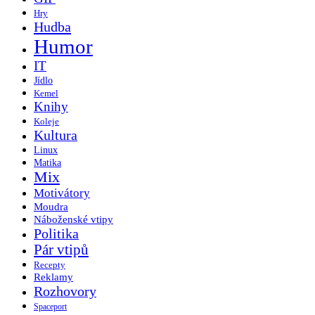
Hry
Hudba
Humor
IT
Jídlo
Kemel
Knihy
Koleje
Kultura
Linux
Matika
Mix
Motivátory
Moudra
Náboženské vtipy
Politika
Pár vtipů
Recepty
Reklamy
Rozhovory
Spaceport