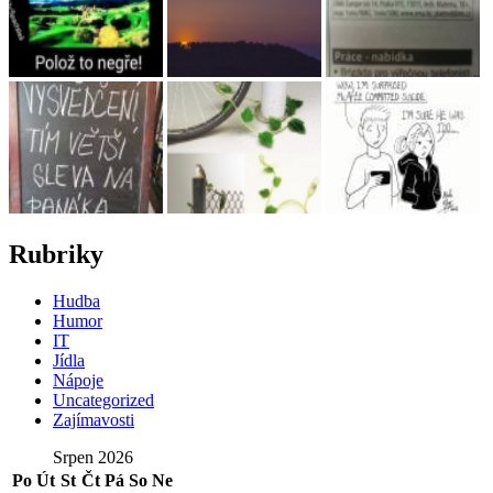
Rubriky
Hudba
Humor
IT
Jídla
Nápoje
Uncategorized
Zajímavosti
Srpen 2026
Po
Út
St
Čt
Pá
So
Ne