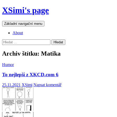
Přejít
XSimi's page
k
obsahu
webu
Hledat
Základní navigační menu
About
Vyhledávání
Archiv štítku: Matika
Humor
To nejlepší z XKCD.com 6
25.11.2021
XSimi
Napsat komentář