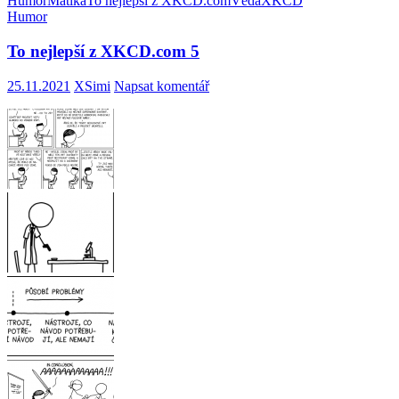
Humor
Matika
To nejlepší z XKCD.com
Věda
XKCD
Humor
To nejlepší z XKCD.com 5
25.11.2021
XSimi
Napsat komentář