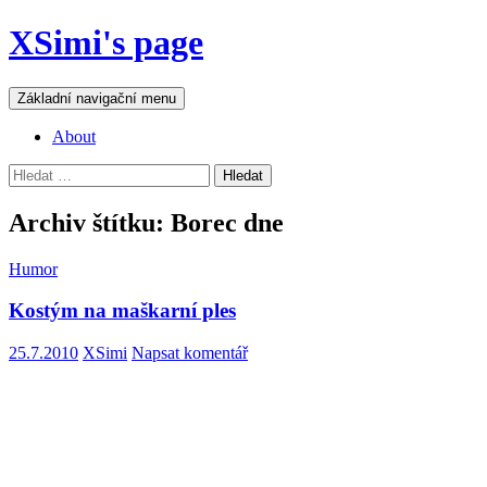
Přejít
XSimi's page
k
obsahu
webu
Hledat
Základní navigační menu
About
Vyhledávání
Archiv štítku: Borec dne
Humor
Kostým na maškarní ples
25.7.2010
XSimi
Napsat komentář