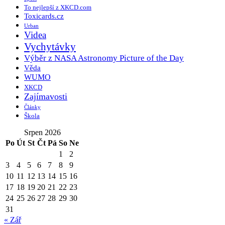
To nejlepší z XKCD.com
Toxicards.cz
Urban
Videa
Vychytávky
Výběr z NASA Astronomy Picture of the Day
Věda
WUMO
XKCD
Zajímavosti
Články
Škola
Srpen 2026
Po
Út
St
Čt
Pá
So
Ne
1
2
3
4
5
6
7
8
9
10
11
12
13
14
15
16
17
18
19
20
21
22
23
24
25
26
27
28
29
30
31
« Zář