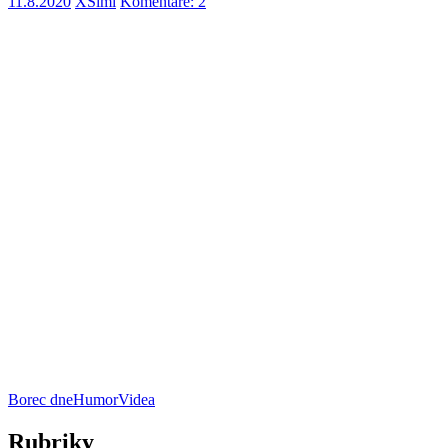
11.8.2020
XSimi
Komentáře: 2
Borec dne
Humor
Videa
Rubriky