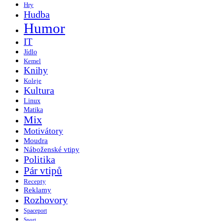
Hry
Hudba
Humor
IT
Jídlo
Kemel
Knihy
Koleje
Kultura
Linux
Matika
Mix
Motivátory
Moudra
Náboženské vtipy
Politika
Pár vtipů
Recepty
Reklamy
Rozhovory
Spaceport
Sport