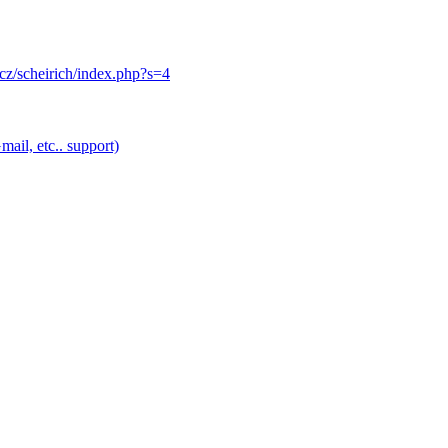
.cz/scheirich/index.php?s=4
ail, etc.. support)