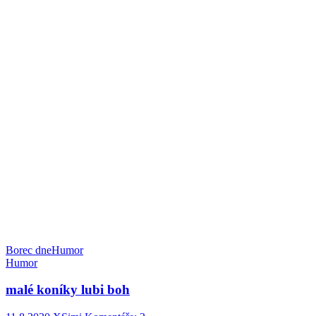
Borec dne
Humor
Humor
malé koníky lubi boh