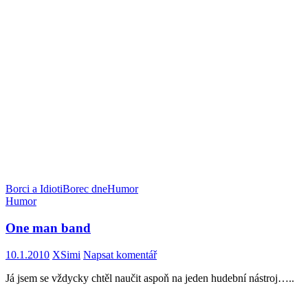
Borci a Idioti
Borec dne
Humor
Humor
One man band
10.1.2010
XSimi
Napsat komentář
Já jsem se vždycky chtěl naučit aspoň na jeden hudební nástroj…..