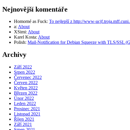
Nejnovější komentáře
Homorné as Fuck
:
To nejlepší z http://www-ucjf.troja.mff.cuni
a
:
About
XSimi
:
About
Karel Kosta
:
About
Polish
:
Mail-Notification for Debian Squeeze with TLS/SSL (Gm
Archivy
Září 2022
Srpen 2022
Červenec 2022
Červen 2022
Květen 2022
Březen 2022
Únor 2022
Leden 2022
Prosinec 2021
Listopad 2021
Říjen 2021
Září 2021
Srpen 2021