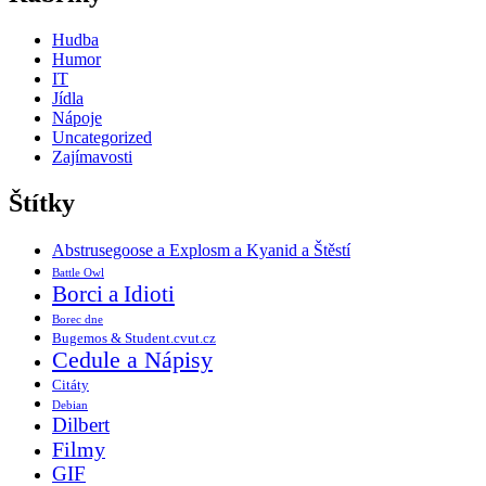
Hudba
Humor
IT
Jídla
Nápoje
Uncategorized
Zajímavosti
Štítky
Abstrusegoose a Explosm a Kyanid a Štěstí
Battle Owl
Borci a Idioti
Borec dne
Bugemos & Student.cvut.cz
Cedule a Nápisy
Citáty
Debian
Dilbert
Filmy
GIF