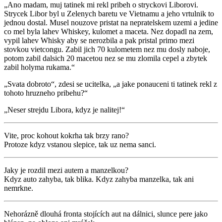
„Ano madam, muj tatinek mi rekl pribeh o stryckovi Liborovi.
Strycek Libor byl u Zelenych baretu ve Vietnamu a jeho vrtulnik to
jednou dostal. Musel nouzove pristat na nepratelskem uzemi a jedine
co mel byla lahev Whiskey, kulomet a maceta. Nez dopadl na zem,
vypil lahev Whisky aby se nerozbila a pak pristal primo mezi
stovkou vietcongu. Zabil jich 70 kulometem nez mu dosly naboje,
potom zabil dalsich 20 macetou nez se mu zlomila cepel a zbytek
zabil holyma rukama.“
„Svata dobroto“, zdesi se ucitelka, „a jake ponauceni ti tatinek rekl z
tohoto hruzneho pribehu?“
„Neser strejdu Libora, kdyz je nalitej!“
Vite, proc kohout kokrha tak brzy rano?
Protoze kdyz vstanou slepice, tak uz nema sanci.
Jaky je rozdil mezi autem a manzelkou?
Kdyz auto zahyba, tak blika. Kdyz zahyba manzelka, tak ani
nemrkne.
Nehorázně dlouhá fronta stojících aut na dálnici, slunce pere jako