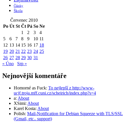
Články
Škola
Červenec 2010
Po
Út
St
Čt
Pá
So
Ne
1
2
3
4
5
6
7
8
9
10
11
12
13
14
15
16
17
18
19
20
21
22
23
24
25
26
27
28
29
30
31
« Úno
Srp »
Nejnovější komentáře
Homorné as Fuck
:
To nejlepší z http://www-
ucjf.troja.mff.cuni.cz/scheirich/index.php?s=4
a
:
About
XSimi
:
About
Karel Kosta
:
About
Polish
:
Mail-Notification for Debian Squeeze with TLS/SSL
(Gmail, etc.. support)