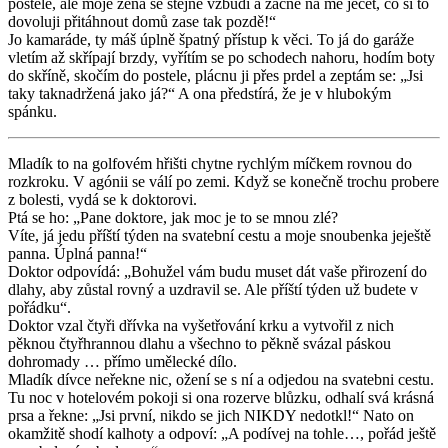
postele, ale moje žena se stejně vzbudí a začne na mě ječet, co si to
dovoluji přitáhnout domů zase tak pozdě!“
Jo kamaráde, ty máš úplně špatný přístup k věci. To já do garáže
vletím až skřípají brzdy, vyřítím se po schodech nahoru, hodím boty
do skříně, skočím do postele, plácnu ji přes prdel a zeptám se: „Jsi
taky taknadržená jako já?“ A ona předstírá, že je v hlubokým
spánku.
Mladík to na golfovém hřišti chytne rychlým míčkem rovnou do
rozkroku. V agónii se válí po zemi. Když se konečně trochu probere
z bolesti, vydá se k doktorovi.
Ptá se ho: „Pane doktore, jak moc je to se mnou zlé?
Víte, já jedu příští týden na svatební cestu a moje snoubenka jeještě
panna. Úplná panna!“
Doktor odpovídá: „Bohužel vám budu muset dát vaše přirození do
dlahy, aby zůstal rovný a uzdravil se. Ale příští týden už budete v
pořádku“.
Doktor vzal čtyři dřívka na vyšetřování krku a vytvořil z nich
pěknou čtyřhrannou dlahu a všechno to pěkně svázal páskou
dohromady … přímo umělecké dílo.
Mladík dívce neřekne nic, ožení se s ní a odjedou na svatebni cestu.
Tu noc v hotelovém pokoji si ona rozerve blůzku, odhalí svá krásná
prsa a řekne: „Jsi první, nikdo se jich NIKDY nedotkl!“ Nato on
okamžitě shodí kalhoty a odpoví: „A podívej na tohle…, pořád ještě