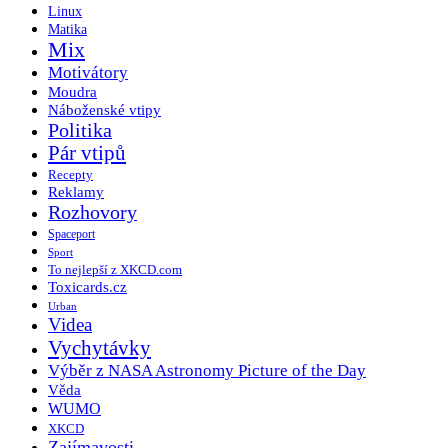
Linux
Matika
Mix
Motivátory
Moudra
Náboženské vtipy
Politika
Pár vtipů
Recepty
Reklamy
Rozhovory
Spaceport
Sport
To nejlepší z XKCD.com
Toxicards.cz
Urban
Videa
Vychytávky
Výběr z NASA Astronomy Picture of the Day
Věda
WUMO
XKCD
Zajímavosti