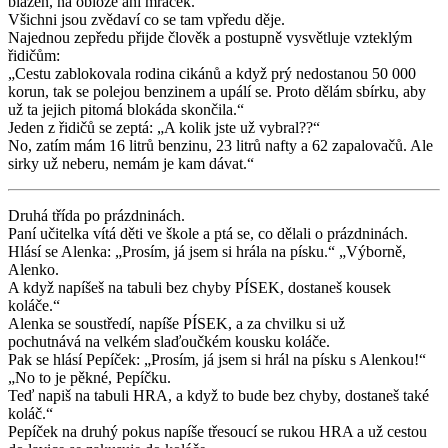
blázen, na obloze ani mráček.
Všichni jsou zvědaví co se tam vpředu děje.
Najednou zepředu přijde člověk a postupně vysvětluje vzteklým
řidičům:
„Cestu zablokovala rodina cikánů a když prý nedostanou 50 000
korun, tak se polejou benzinem a upálí se. Proto dělám sbírku, aby
už ta jejich pitomá blokáda skončila.“
Jeden z řidičů se zeptá: „A kolik jste už vybral??“
No, zatím mám 16 litrů benzinu, 23 litrů nafty a 62 zapalovačů. Ale
sirky už neberu, nemám je kam dávat.“
Druhá třída po prázdninách.
Paní učitelka vítá děti ve škole a ptá se, co dělali o prázdninách.
Hlásí se Alenka: „Prosím, já jsem si hrála na písku.“ „Výborně,
Alenko.
A když napíšeš na tabuli bez chyby PÍSEK, dostaneš kousek
koláče.“
Alenka se soustředí, napíše PÍSEK, a za chvilku si už
pochutnává na velkém slaďoučkém kousku koláče.
Pak se hlásí Pepíček: „Prosím, já jsem si hrál na písku s Alenkou!“
„No to je pěkné, Pepíčku.
Teď napiš na tabuli HRA, a když to bude bez chyby, dostaneš také
koláč.“
Pepíček na druhý pokus napíše třesoucí se rukou HRA a už cestou