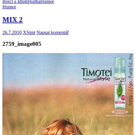
Borci a Idioti
Hudba
Humor
Humor
MIX 2
26.7.2010
XSimi
Napsat komentář
2759_image005