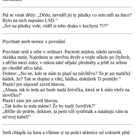
Ptá se vnuk dědy: „Dědo, neviděl jsi ty pilulky co sem měl na lince?
Bylo na nich napsáno LSD.“
„Ser na pilulky vole, viděl si toho draka v kuchyni ?!?!“
Psychiatr aneb nemoc z povolání
Psychiatr sedí u sebe v ordinaci. Pacienti nejdou, nikdo nevolá,
zkrátka nuda. Najednou se otevřou dveře a vejde někdo po čtyřech,
s něčím mezi zuby, v rukou také nějaké předměty a ještě za sebou
po chodbě něco tahá.
Doktor: „No ne, kdo se nám to plazí na návštěvu? To je asi maličký
hádek, že? Tak se doplaz a vítej, hádku, doktůrek Ti pomůže.“
Plazící jen záporně zavrtí hlavou.
„Ahaaa, tak to teda asi bude malá želvička, která se k nám vleče na
slovíčko!“
Plazící zase jen zavrtí hlavou.
„Tak koho tu teda máme? Že by malý červíček?“
„Běžte do prdele, doktore, já jsem váš systémák a natahuju vám tu
siťovej kabel!“
Sedí chlapík na baru a všimne si na polici sklenice od vokurek plné