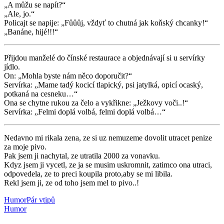
„A můžu se napít?“
„Ale, jo.“
Policajt se napije: „Fůůůj, vždyť to chutná jak koňský chcanky!“
„Banáne, hijé!!!“
Přijdou manželé do čínské restaurace a objednávají si u servírky
jídlo.
On: „Mohla byste nám něco doporučit?“
Servírka: „Mame tadý kocicí tlapický, psi jatylká, opicí ocaský,
potkaná na cesneku…“
Ona se chytne rukou za čelo a vykřikne: „Ježkovy voči..!“
Servírka: „Felmi doplá volbá, felmi doplá volbá…“
Nedavno mi rikala zena, ze si uz nemuzeme dovolit utracet penize
za moje pivo.
Pak jsem ji nachytal, ze utratila 2000 za vonavku.
Kdyz jsem ji vycetl, ze ja se musim uskromnit, zatimco ona utraci,
odpovedela, ze to preci koupila proto,aby se mi libila.
Rekl jsem ji, ze od toho jsem mel to pivo..!
Humor
Pár vtipů
Humor