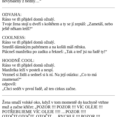
nevybalený z bedny…“
ODVAHA:
Ráno ve tři přijdeš domů ožralý.
Tvoje žena stojí u dveří s koštětem a ty se jí zeptáš: „Zametáš, nebo
ještě někam letíš?“
COOLNESS:
Ráno ve tři přijdeš domů ožralý.
Smrdíš dámským pafrémem a na košili máš rtěnku.
Plácneš manželku po zadku a řekneš: „Tak a teď jsi na řadě ty!“
HOODNĚ COOL:
Ráno ve tři přijdeš domů ožralý.
Manželka leží v posteli a nespí.
Vezmeš si židli a sedneš si k ní. Na její otázku: „Co to má
znamenat?“
odpovíš:
„Chci sedět v první řadě, až ten cirkus začne.
Žena smaží volské oko, když v tom momentě do kuchyně vtrhne
muž a začne křičet: „POZOR !!! POZOR !!! VÍC OLEJE !!!
POTŘEBUJEME VÍC OLEJE !!!! …POZOR !!!!
OTOČIT,OTOČIT, OTOČIT…. RYCHLE !!! POZOR !!!