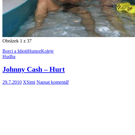
Obrázek 1 z 37
Borci a Idioti
Humor
Koleje
Hudba
Johnny Cash – Hurt
29.7.2010
XSimi
Napsat komentář