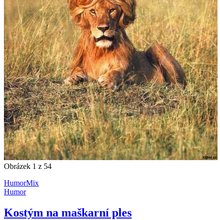
Obrázek 1 z 54
Humor
Mix
Humor
Kostým na maškarní ples