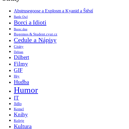
Abstrusegoose a Explosm a Kyanid a Štěstí
Battle Owl
Borci a Idioti
Borec dne
Bugemos & Student.cvut.cz
Cedule a Nápisy
Citáty
Debian
Dilbert
Filmy
GIF
Hry
Hudba
Humor
IT
Jídlo
Kemel
Knihy
Koleje
Kultura