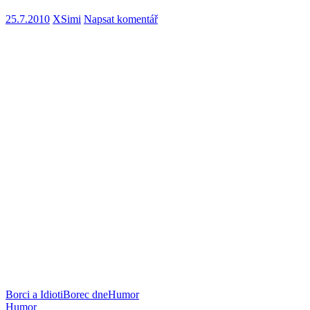
25.7.2010
XSimi
Napsat komentář
Borci a Idioti
Borec dne
Humor
Humor