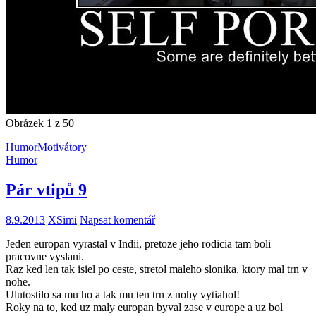
Obrázek 1 z 50
Humor
Motivátory
Humor
Pár vtipů 9
8.9.2013
XSimi
Napsat komentář
Jeden europan vyrastal v Indii, pretoze jeho rodicia tam boli
pracovne vyslani.
Raz ked len tak isiel po ceste, stretol maleho slonika, ktory mal trn v
nohe.
Ulutostilo sa mu ho a tak mu ten trn z nohy vytiahol!
Roky na to, ked uz maly europan byval zase v europe a uz bol