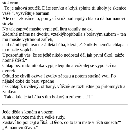
stokorun.
„To je taková soutěž. Dáte stovku a když splníte tři úkoly je skenice
vaše.“, vysvětluje barman.
Ale co – zkusíme to, pomyslí si už podnapilý chlap a dá barmanovi
stovku.
No tak zaprvé musíte vypít půl litru tequily na ex.
Zadruhé máme na dvorku vzteklýhopitbulla s bolavým zubem – ten
mu musíte vytrhnout zatřetí,
nad námi bydlí osmdesátiletá bába, která ještě nikdy neměla chlapa a
tu musíte vopíchat.
Upozorňuji vás, že se ještě nikdo nedostal dál jak první úkol, takže
hodně štěstí.“
Chlap bez mrknutí oka vypije tequilu a vožralej se vypotácí na
dvorek.
Odtud se chvíli ozývají zvuky zápasu a potom strašné vytí. Po
nějaké době do baru vpadne
náš chlapík uválený, otrhaný, vítězně se rozhlédne po přítomných a
zahlásí:
„Tak a kde je ta bába s tím bolavým zubem….!?“
Jede děda s koněm a vozem.
A na tom voze má dva velké sudy.
Zastaví ho policajt a říká: „Dědo, co to tam máte v těch sudech?“
„Banánovú šťávu.“