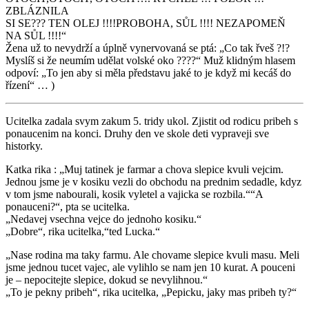
ZBLÁZNILA
SI SE??? TEN OLEJ !!!!PROBOHA, SŮL !!!! NEZAPOMEŇ
NA SŮL !!!!“
Žena už to nevydrží a úplně vynervovaná se ptá: „Co tak řveš ?!?
Myslíš si že neumím udělat volské oko ????“ Muž klidným hlasem
odpoví: „To jen aby si měla představu jaké to je když mi kecáš do
řízení“ … )
Ucitelka zadala svym zakum 5. tridy ukol. Zjistit od rodicu pribeh s
ponaucenim na konci. Druhy den ve skole deti vypraveji sve
historky.
Katka rika : „Muj tatinek je farmar a chova slepice kvuli vejcim.
Jednou jsme je v kosiku vezli do obchodu na prednim sedadle, kdyz
v tom jsme nabourali, kosik vyletel a vajicka se rozbila.““A
ponauceni?“, pta se ucitelka.
„Nedavej vsechna vejce do jednoho kosiku.“
„Dobre“, rika ucitelka,“ted Lucka.“
„Nase rodina ma taky farmu. Ale chovame slepice kvuli masu. Meli
jsme jednou tucet vajec, ale vylihlo se nam jen 10 kurat. A pouceni
je – nepocitejte slepice, dokud se nevylihnou.“
„To je pekny pribeh“, rika ucitelka, „Pepicku, jaky mas pribeh ty?“