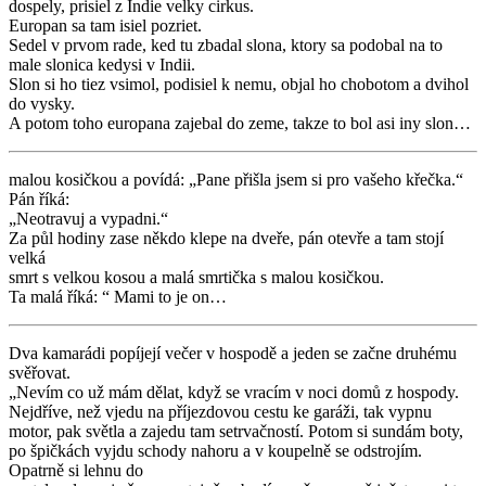
dospely, prisiel z Indie velky cirkus.
Europan sa tam isiel pozriet.
Sedel v prvom rade, ked tu zbadal slona, ktory sa podobal na to
male slonica kedysi v Indii.
Slon si ho tiez vsimol, podisiel k nemu, objal ho chobotom a dvihol
do vysky.
A potom toho europana zajebal do zeme, takze to bol asi iny slon…
malou kosičkou a povídá: „Pane přišla jsem si pro vašeho křečka.“
Pán říká:
„Neotravuj a vypadni.“
Za půl hodiny zase někdo klepe na dveře, pán otevře a tam stojí
velká
smrt s velkou kosou a malá smrtička s malou kosičkou.
Ta malá říká: “ Mami to je on…
Dva kamarádi popíjejí večer v hospodě a jeden se začne druhému
svěřovat.
„Nevím co už mám dělat, když se vracím v noci domů z hospody.
Nejdříve, než vjedu na příjezdovou cestu ke garáži, tak vypnu
motor, pak světla a zajedu tam setrvačností. Potom si sundám boty,
po špičkách vyjdu schody nahoru a v koupelně se odstrojím.
Opatrně si lehnu do