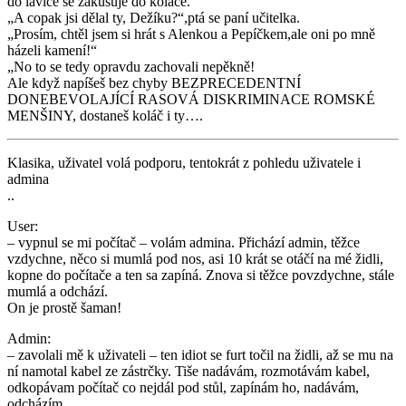
do lavice se zakusuje do koláče.
„A copak jsi dělal ty, Dežíku?“,ptá se paní učitelka.
„Prosím, chtěl jsem si hrát s Alenkou a Pepíčkem,ale oni po mně
házeli kamení!“
„No to se tedy opravdu zachovali nepěkně!
Ale když napíšeš bez chyby BEZPRECEDENTNÍ
DONEBEVOLAJÍCÍ RASOVÁ DISKRIMINACE ROMSKÉ
MENŠINY, dostaneš koláč i ty….
Klasika, uživatel volá podporu, tentokrát z pohledu uživatele i
admina
..
User:
– vypnul se mi počítač – volám admina. Přichází admin, těžce
vzdychne, něco si mumlá pod nos, asi 10 krát se otáčí na mé židli,
kopne do počítače a ten sa zapíná. Znova si těžce povzdychne, stále
mumlá a odchází.
On je prostě šaman!
Admin:
– zavolali mě k uživateli – ten idiot se furt točil na židli, až se mu na
ní namotal kabel ze zástrčky. Tiše nadávám, rozmotávám kabel,
odkopávam počítač co nejdál pod stůl, zapínám ho, nadávám,
odcházím.