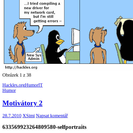
Obrázek 1 z 38
Hackles.org
Humor
IT
Humor
Motivátory 2
28.7.2010
XSimi
Napsat komentář
633569923264809580-selfportraits