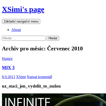
Přejít
XSimi's page
k
obsahu
webu
Hledat
Základní navigační menu
About
Vyhledávání
Archiv pro měsíc: Červenec 2010
Humor
MIX 3
8.9.2013
XSimi
Napsat komentář
uz_staci_jen_vydelit_to_nulou