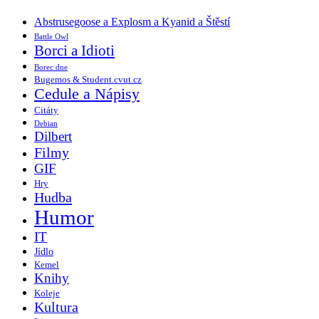
Abstrusegoose a Explosm a Kyanid a Štěstí
Battle Owl
Borci a Idioti
Borec dne
Bugemos & Student.cvut.cz
Cedule a Nápisy
Citáty
Debian
Dilbert
Filmy
GIF
Hry
Hudba
Humor
IT
Jídlo
Kemel
Knihy
Koleje
Kultura