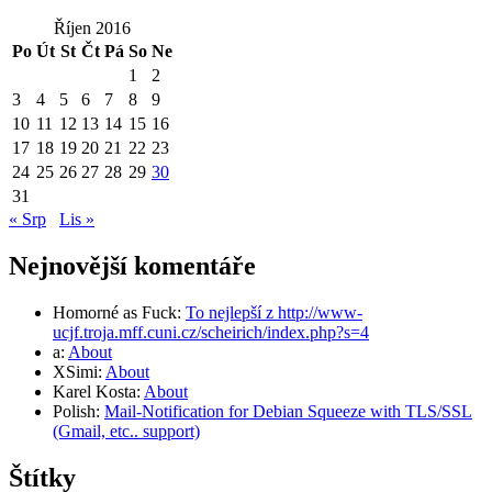
Říjen 2016
Po
Út
St
Čt
Pá
So
Ne
1
2
3
4
5
6
7
8
9
10
11
12
13
14
15
16
17
18
19
20
21
22
23
24
25
26
27
28
29
30
31
« Srp
Lis »
Nejnovější komentáře
Homorné as Fuck
:
To nejlepší z http://www-
ucjf.troja.mff.cuni.cz/scheirich/index.php?s=4
a
:
About
XSimi
:
About
Karel Kosta
:
About
Polish
:
Mail-Notification for Debian Squeeze with TLS/SSL
(Gmail, etc.. support)
Štítky