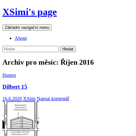
Přejít
XSimi's page
k
obsahu
webu
Hledat
Základní navigační menu
About
Vyhledávání
Archiv pro měsíc: Říjen 2016
Humor
Dilbert 15
16.6.2020
XSimi
Napsat komentář