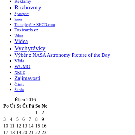
Reklamy
Rozhovory
Spaceport
Sport
To nejlepší z XKCD.com
Toxicards.cz
Urban
Videa
Vychytávky
Výběr z NASA Astronomy Picture of the Day
Věda
WUMO
XKCD
Zajímavosti
Články
Škola
Říjen 2016
Po
Út
St
Čt
Pá
So
Ne
1
2
3
4
5
6
7
8
9
10
11
12
13
14
15
16
17
18
19
20
21
22
23