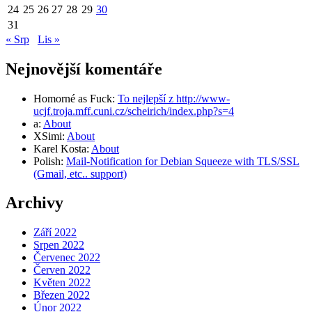
24
25
26
27
28
29
30
31
« Srp
Lis »
Nejnovější komentáře
Homorné as Fuck
:
To nejlepší z http://www-
ucjf.troja.mff.cuni.cz/scheirich/index.php?s=4
a
:
About
XSimi
:
About
Karel Kosta
:
About
Polish
:
Mail-Notification for Debian Squeeze with TLS/SSL
(Gmail, etc.. support)
Archivy
Září 2022
Srpen 2022
Červenec 2022
Červen 2022
Květen 2022
Březen 2022
Únor 2022