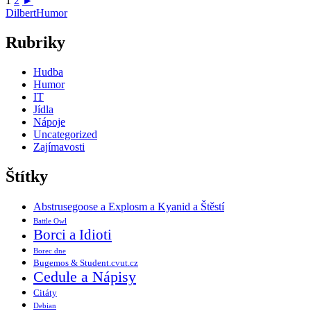
1
2
►
Dilbert
Humor
Rubriky
Hudba
Humor
IT
Jídla
Nápoje
Uncategorized
Zajímavosti
Štítky
Abstrusegoose a Explosm a Kyanid a Štěstí
Battle Owl
Borci a Idioti
Borec dne
Bugemos & Student.cvut.cz
Cedule a Nápisy
Citáty
Debian