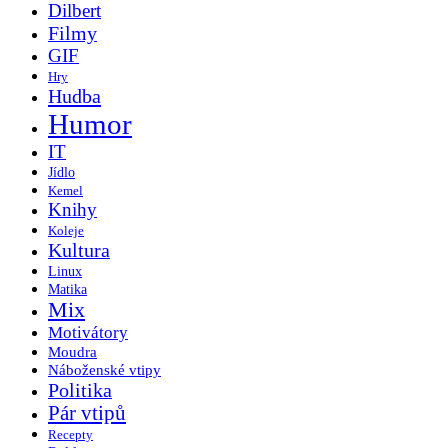
Dilbert
Filmy
GIF
Hry
Hudba
Humor
IT
Jídlo
Kemel
Knihy
Koleje
Kultura
Linux
Matika
Mix
Motivátory
Moudra
Náboženské vtipy
Politika
Pár vtipů
Recepty