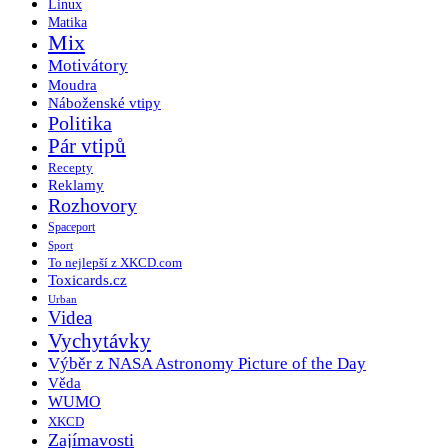
Linux
Matika
Mix
Motivátory
Moudra
Náboženské vtipy
Politika
Pár vtipů
Recepty
Reklamy
Rozhovory
Spaceport
Sport
To nejlepší z XKCD.com
Toxicards.cz
Urban
Videa
Vychytávky
Výběr z NASA Astronomy Picture of the Day
Věda
WUMO
XKCD
Zajímavosti