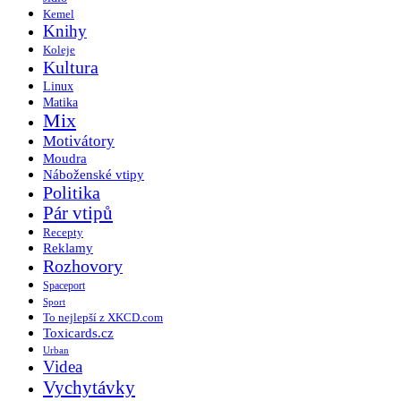
Kemel
Knihy
Koleje
Kultura
Linux
Matika
Mix
Motivátory
Moudra
Náboženské vtipy
Politika
Pár vtipů
Recepty
Reklamy
Rozhovory
Spaceport
Sport
To nejlepší z XKCD.com
Toxicards.cz
Urban
Videa
Vychytávky