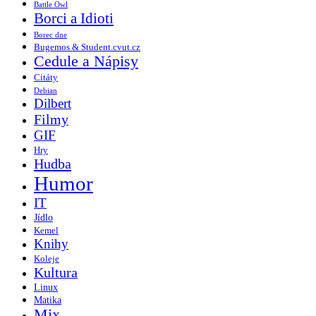
Battle Owl
Borci a Idioti
Borec dne
Bugemos & Student.cvut.cz
Cedule a Nápisy
Citáty
Debian
Dilbert
Filmy
GIF
Hry
Hudba
Humor
IT
Jídlo
Kemel
Knihy
Koleje
Kultura
Linux
Matika
Mix