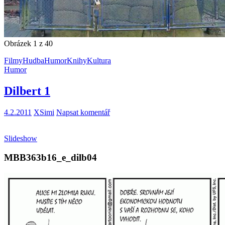
Obrázek 1 z 40
Filmy
Hudba
Humor
Knihy
Kultura
Humor
Dilbert 1
4.2.2011
XSimi
Napsat komentář
Slideshow
MBB363b16_e_dilb04