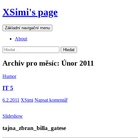
Přejít
XSimi's page
k
obsahu
webu
Hledat
Základní navigační menu
About
Vyhledávání
Archiv pro měsíc: Únor 2011
Humor
IT 5
6.2.2011
XSimi
Napsat komentář
Slideshow
tajna_zbran_billa_gatese