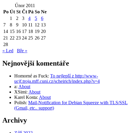
Únor 2011
Po
Út
St
Čt
Pá
So
Ne
1
2
3
4
5
6
7
8
9
10
11
12
13
14
15
16
17
18
19
20
21
22
23
24
25
26
27
28
« Led
Bře »
Nejnovější komentáře
Homorné as Fuck
:
To nejlepší z http://www-
ucjf.troja.mff.cuni.cz/scheirich/index.php?s=4
a
:
About
XSimi
:
About
Karel Kosta
:
About
Polish
:
Mail-Notification for Debian Squeeze with TLS/SSL
(Gmail, etc.. support)
Archivy
Září 2022