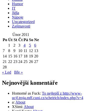
Humor
IT
Jídla
Nápoje
Uncategorized
Zajímavosti
Únor 2011
Po
Út
St
Čt
Pá
So
Ne
1
2
3
4
5
6
7
8
9
10
11
12
13
14
15
16
17
18
19
20
21
22
23
24
25
26
27
28
« Led
Bře »
Nejnovější komentáře
Homorné as Fuck
:
To nejlepší z http://www-
ucjf.troja.mff.cuni.cz/scheirich/index.php?s=4
a
:
About
XSimi
:
About