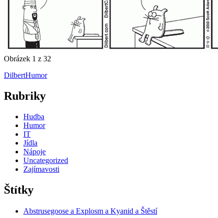
Obrázek 1 z 32
Dilbert
Humor
Rubriky
Hudba
Humor
IT
Jídla
Nápoje
Uncategorized
Zajímavosti
Štítky
Abstrusegoose a Explosm a Kyanid a Štěstí