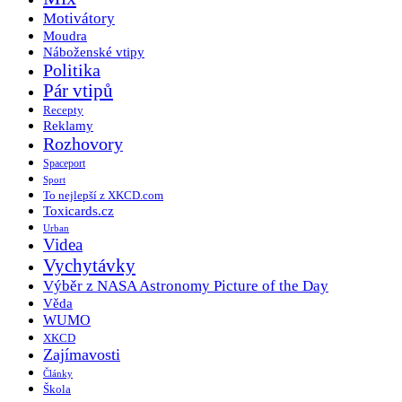
Motivátory
Moudra
Náboženské vtipy
Politika
Pár vtipů
Recepty
Reklamy
Rozhovory
Spaceport
Sport
To nejlepší z XKCD.com
Toxicards.cz
Urban
Videa
Vychytávky
Výběr z NASA Astronomy Picture of the Day
Věda
WUMO
XKCD
Zajímavosti
Články
Škola