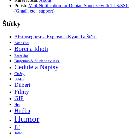
Karel Kosta
:
About
Polish
:
Mail-Notification for Debian Squeeze with TLS/SSL
(Gmail, etc.. support)
Štítky
Abstrusegoose a Explosm a Kyanid a Štěstí
Battle Owl
Borci a Idioti
Borec dne
Bugemos & Student.cvut.cz
Cedule a Nápisy
Citáty
Debian
Dilbert
Filmy
GIF
Hry
Hudba
Humor
IT
Jídlo