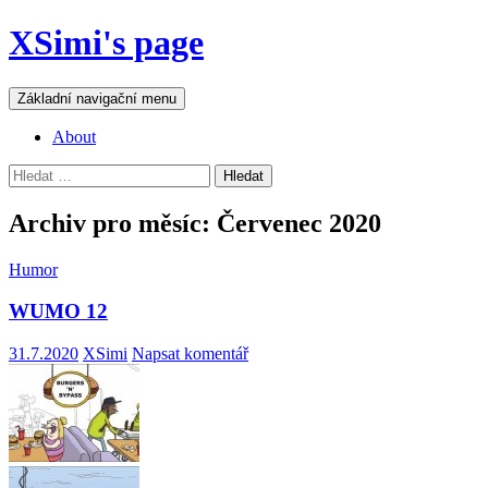
Přejít
XSimi's page
k
obsahu
webu
Hledat
Základní navigační menu
About
Vyhledávání
Archiv pro měsíc: Červenec 2020
Humor
WUMO 12
31.7.2020
XSimi
Napsat komentář