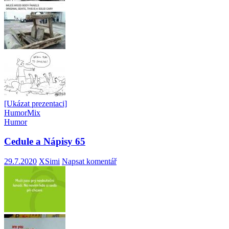
[Ukázat prezentaci]
Humor
Mix
Humor
Cedule a Nápisy 65
29.7.2020
XSimi
Napsat komentář