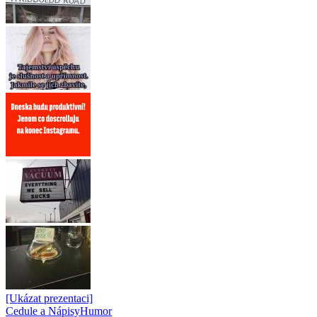
[Ukázat prezentaci]
Cedule a Nápisy
Humor