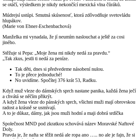
se otáčí, výsledkem je nikdy nekončící mexická vlna čůráků.
Múdrejsí ustúpi. Smutná skúsenosť, ktorá zdôvodňuje svetovládu
hlupákov.
(Marie von Ebner-Eschenbachová)
Manželka mi vynadala, že jí neumím naslouchat a ještě za cosi
jiného.
Stěžuje si Pepa: „Moje žena mi nikdy nedá za pravdu.“
„Tak zkus, jestli ti nedá za peníze.
Tak děti, dnes si předvedeme násobení nulou.
To je přece jednoduché!
No uvidíme. Spočítej 376 krát 53, Radku.
Když muž vleze do dámských sprch nastane panika, každá žena ječí
a chvátá se něčím přikrýt.
A když žena vleze do pánských sprch, všichni muži mají obrovskou
radost a krásně se usmívají.
A to je důkaz, dámy, jak jsou muži hodní a maji dobrá srdíčka
Společnost MND pod zkratkou schovává název Moravské Naftové
Doly.
Pravda je, že nafta se těžit nedá ale ropa ano ….. no ale je fajn, že si