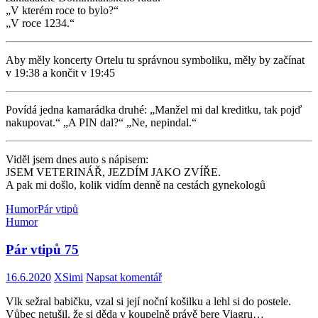
„V kterém roce to bylo?“
„V roce 1234.“
Aby měly koncerty Ortelu tu správnou symboliku, měly by začínat
v 19:38 a končit v 19:45
Povídá jedna kamarádka druhé: „Manžel mi dal kreditku, tak pojď
nakupovat.“ „A PIN dal?“ „Ne, nepindal.“
Viděl jsem dnes auto s nápisem:
JSEM VETERINÁŘ, JEZDÍM JAKO ZVÍŘE.
A pak mi došlo, kolik vidím denně na cestách gynekologů
Humor
Pár vtipů
Humor
Pár vtipů 75
16.6.2020
XSimi
Napsat komentář
Vlk sežral babičku, vzal si její noční košilku a lehl si do postele.
Vůbec netušil, že si děda v koupelně právě bere Viagru…