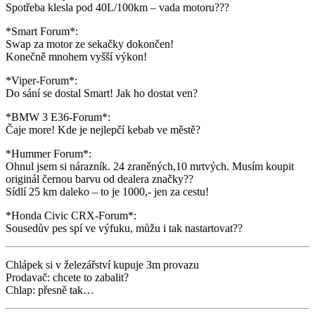
Spotřeba klesla pod 40L/100km – vada motoru???
*Smart Forum*:
Swap za motor ze sekačky dokončen!
Konečně mnohem vyšší výkon!
*Viper-Forum*:
Do sání se dostal Smart! Jak ho dostat ven?
*BMW 3 E36-Forum*:
Čaje more! Kde je nejlepčí kebab ve městě?
*Hummer Forum*:
Ohnul jsem si nárazník. 24 zraněných,10 mrtvých. Musím koupit
originál černou barvu od dealera značky??
Sídlí 25 km daleko – to je 1000,- jen za cestu!
*Honda Civic CRX-Forum*:
Sousedův pes spí ve výfuku, můžu i tak nastartovat??
Chlápek si v železářství kupuje 3m provazu
Prodavač: chcete to zabalit?
Chlap: přesně tak…