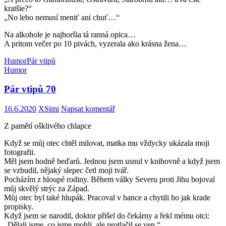
kratšie?“
„No lebo nemusí meniť ani chuť…“
Na alkohole je najhoršia tá ranná opica…
A pritom večer po 10 pivách, vyzerala ako krásna žena…
Humor
Pár vtipů
Humor
Pár vtipů 70
16.6.2020
XSimi
Napsat komentář
Z pamětí ošklivého chlapce
Když se můj otec chtěl milovat, matka mu vždycky ukázala moji
fotografii.
Měl jsem hodně beďarů. Jednou jsem usnul v knihovně a když jsem
se vzbudil, nějaký slepec četl moji tvář.
Pocházím z hloupé rodiny. Během války Severu proti Jihu bojoval
můj skvělý strýc za Západ.
Můj otec byl také hlupák. Pracoval v bance a chytili ho jak krade
propisky.
Když jsem se narodil, doktor přišel do čekárny a řekl mému otci:
„Dělali jsme, co jsme mohli, ale protlačil se ven.“