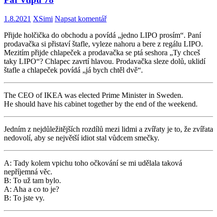
1.8.2021
XSimi
Napsat komentář
Přijde holčička do obchodu a povídá „jedno LIPO prosím“. Paní
prodavačka si přistaví štafle, vyleze nahoru a bere z regálu LIPO.
Mezitím přijde chlapeček a prodavačka se ptá seshora „Ty chceš
taky LIPO“? Chlapec zavrtí hlavou. Prodavačka sleze dolů, uklidí
štafle a chlapeček povídá „já bych chtěl dvě“.
The CEO of IKEA was elected Prime Minister in Sweden.
He should have his cabinet together by the end of the weekend.
Jedním z nejdůležitějších rozdílů mezi lidmi a zvířaty je to, že zvířata
nedovolí, aby se největší idiot stal vůdcem smečky.
A: Tady kolem vpichu toho očkování se mi udělala taková
nepříjemná věc.
B: To už tam bylo.
A: Aha a co to je?
B: To jste vy.