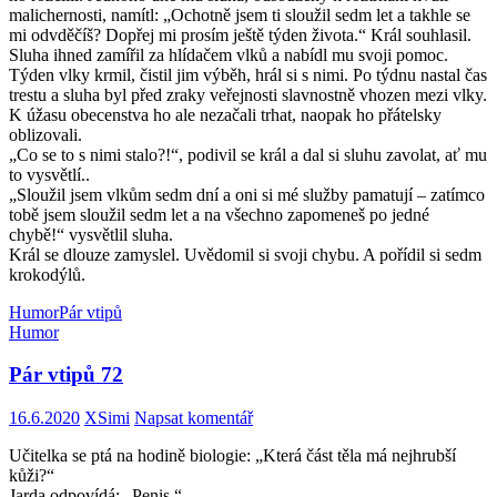
malichernosti, namítl: „Ochotně jsem ti sloužil sedm let a takhle se
mi odvděčíš? Dopřej mi prosím ještě týden života.“ Král souhlasil.
Sluha ihned zamířil za hlídačem vlků a nabídl mu svoji pomoc.
Týden vlky krmil, čistil jim výběh, hrál si s nimi. Po týdnu nastal čas
trestu a sluha byl před zraky veřejnosti slavnostně vhozen mezi vlky.
K úžasu obecenstva ho ale nezačali trhat, naopak ho přátelsky
oblizovali.
„Co se to s nimi stalo?!“, podivil se král a dal si sluhu zavolat, ať mu
to vysvětlí..
„Sloužil jsem vlkům sedm dní a oni si mé služby pamatují – zatímco
tobě jsem sloužil sedm let a na všechno zapomeneš po jedné
chybě!“ vysvětlil sluha.
Král se dlouze zamyslel. Uvědomil si svoji chybu. A pořídil si sedm
krokodýlů.
Humor
Pár vtipů
Humor
Pár vtipů 72
16.6.2020
XSimi
Napsat komentář
Učitelka se ptá na hodině biologie: „Která část těla má nejhrubší
kůži?“
Jarda odpovídá: „Penis.“