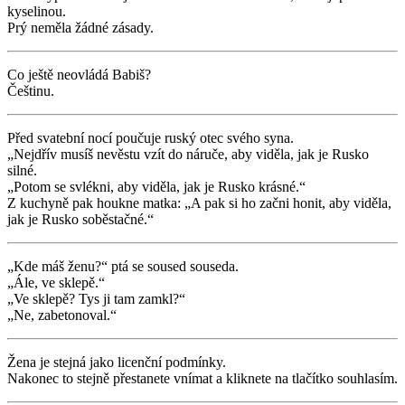
kyselinou.
Prý neměla žádné zásady.
Co ještě neovládá Babiš?
Češtinu.
Před svatební nocí poučuje ruský otec svého syna.
„Nejdřív musíš nevěstu vzít do náruče, aby viděla, jak je Rusko
silné.
„Potom se svlékni, aby viděla, jak je Rusko krásné.“
Z kuchyně pak houkne matka: „A pak si ho začni honit, aby viděla,
jak je Rusko soběstačné.“
„Kde máš ženu?“ ptá se soused souseda.
„Ále, ve sklepě.“
„Ve sklepě? Tys ji tam zamkl?“
„Ne, zabetonoval.“
Žena je stejná jako licenční podmínky.
Nakonec to stejně přestanete vnímat a kliknete na tlačítko souhlasím.