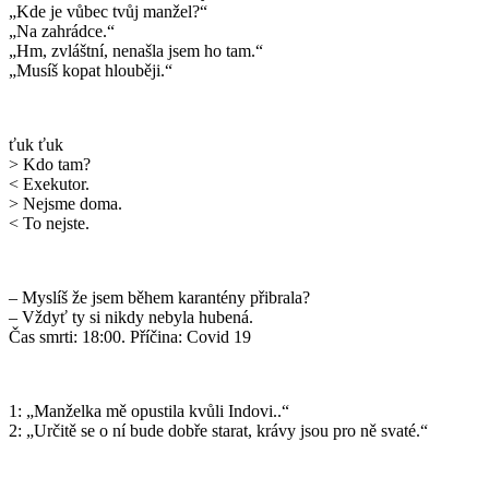
„Kde je vůbec tvůj manžel?“
„Na zahrádce.“
„Hm, zvláštní, nenašla jsem ho tam.“
„Musíš kopat hlouběji.“
ťuk ťuk
> Kdo tam?
< Exekutor.
> Nejsme doma.
< To nejste.
– Myslíš že jsem během karantény přibrala?
– Vždyť ty si nikdy nebyla hubená.
Čas smrti: 18:00. Příčina: Covid 19
1: „Manželka mě opustila kvůli Indovi..“
2: „Určitě se o ní bude dobře starat, krávy jsou pro ně svaté.“