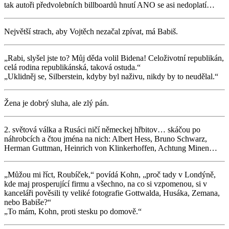
tak autoři předvolebních billboardů hnutí ANO se asi nedoplatí…
Největší strach, aby Vojtěch nezačal zpívat, má Babiš.
„Rabi, slyšel jste to? Můj děda volil Bidena! Celoživotní republikán,
celá rodina republikánská, taková ostuda.“
„Uklidněj se, Silberstein, kdyby byl naživu, nikdy by to neudělal.“
Žena je dobrý sluha, ale zlý pán.
2. světová válka a Rusáci ničí německej hřbitov… skáčou po
náhrobcích a čtou jména na nich: Albert Hess, Bruno Schwarz,
Herman Guttman, Heinrich von Klinkerhoffen, Achtung Minen…
„Můžou mi říct, Roubíček,“ povídá Kohn, „proč tady v Londýně,
kde maj prosperující firmu a všechno, na co si vzpomenou, si v
kanceláři pověsili ty veliké fotografie Gottwalda, Husáka, Zemana,
nebo Babiše?“
„To mám, Kohn, proti stesku po domově.“