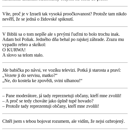
Víte, proč je v Izraeli tak vysoká proočkovanost? Protože tam nikdo
nevěří, že se jedná o židovské spiknutí.
V Biblii sa o tom nepíše ale s prvými ľuďmi to bolo trochu inak.
Adam bol Poliak. Jedného dňa behal po rajskej záhrade. Zrazu mu
vypadlo rebro a skríkol:
O KURWA!
A slovo sa telom stalo.
Jde babička po návsi, ve vozíku televizi. Potká ji starosta a praví:
„Vezete ji do servisu, matko?“
„Ne, do kostela ke zpovědi, svini ulhanou!“
– Pane moderátore, já tady repreznetuji občany, kteří mne zvolili!
– A proč se tedy chováte jako úplně tupé hovado?
– Protože tady reprezentuji občany, kteří mne zvolili!
Chtěl jsem s tebou bojovat rozumem, ale vidím, že nejsi ozbrojený.