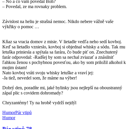
– No a co vam povedal Boh?
– Povedal, ze ma rovnaky problem.
Závislost na heliu je strašná nemoc. Nikdo nebere vážně vaše
výkřiky o pomoc …
Kňaz sa vracia domov z misie. V lietadle vedľa neho sedí kovboj.
Keď sa lietadlo vznieslo, kovboj si objednal whisky a sódu. Tak mu
letuška priniesla a spýtala sa farára, čo bude piť on. Znechutený
farár odpovedal: -Radšej by som sa nechal zviazať a znásilniť
ľahkou ženou s pochybnou povesťou, ako by som priložil alkohol k
mojim ústam!
Nato kovboj vráti svoju whisky letuške a vraví jej:
-Ja tiež, nevedel som, že máme na výber!
Dobrý den, poradíte mi, jaké bylinky jsou nejlepší na oboustranný
zápal plic s covidem dohromady?
Chryzantémy! Ty na hrobě vydrží nejdýl
Humor
Pár vtipů
Humor
Pár vtipů 78