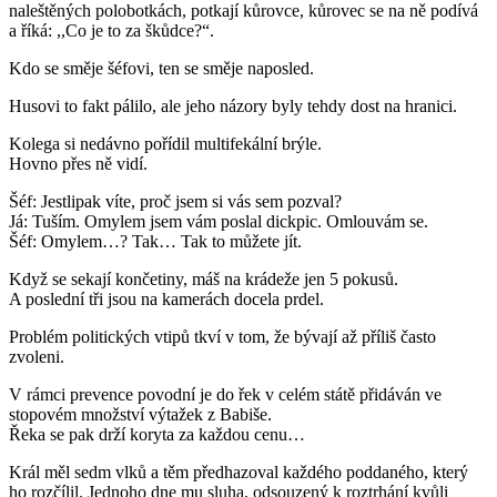
naleštěných polobotkách, potkají kůrovce, kůrovec se na ně podívá
a říká: ,,Co je to za škůdce?“.
Kdo se směje šéfovi, ten se směje naposled.
Husovi to fakt pálilo, ale jeho názory byly tehdy dost na hranici.
Kolega si nedávno pořídil multifekální brýle.
Hovno přes ně vidí.
Šéf: Jestlipak víte, proč jsem si vás sem pozval?
Já: Tuším. Omylem jsem vám poslal dickpic. Omlouvám se.
Šéf: Omylem…? Tak… Tak to můžete jít.
Když se sekají končetiny, máš na krádeže jen 5 pokusů.
A poslední tři jsou na kamerách docela prdel.
Problém politických vtipů tkví v tom, že bývají až příliš často
zvoleni.
V rámci prevence povodní je do řek v celém státě přidáván ve
stopovém množství výtažek z Babiše.
Řeka se pak drží koryta za každou cenu…
Král měl sedm vlků a těm předhazoval každého poddaného, který
ho rozčílil. Jednoho dne mu sluha, odsouzený k roztrhání kvůli