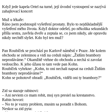
Když jede kapela Ortel na turné, její úvodní vystoupení se nazývá
zahajlovací koncert
Muž u lékaře:
Ráno jsem podstoupil vyšetření prostaty. Bylo to nejdůkladnější
vyšetření mého života. Když doktor odešel, po několika sekundách
přišla sestra, zavřela dveře a zeptala se, co jsem nikdy, ale opravdu
nikdy nechtěl slyšet. Kdo byl ten muž?
Pan Roubíček se prochází po Karlově náměstí v Praze. Jde kolem
obchodu se zeleninou a vidí na ceduli nápis: „Židům brambory
neprodáváme.“ Okamžitě vtrhne do obchodu a nechá si zavolat
vedoucího. K jeho úžasu to tam vede pan Kohn.
Roubíček vyhrkne: „Kohn, to oni nechali napsat na ceduli Židům
brambory neprodáváme?“
Kohn se pohotově ohradí: „Roubíček, viděli oni ty brambory?“
Zid sa stazuje rabinovi:
– Ani neviem co mam robit, moj syn presiel na krestanstvo.
Rabin hovori:
– No to je vazny problem, musim sa poradit s Bohom.
Neskor sa zid pyta: