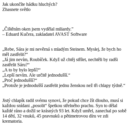
Jak ukončíte hádku hluchých?
Zhasnete světlo
„Čištěním oken jsem vydělal miliardy.”
– Eduard Kučera, zakladatel AVAST Software
„Rebe, Sára je mi nevěrná s mladým Steinem. Myslej, že bych ho
měl zastřelit?“
„Já jim nevím, Roubíček. Když už chtěj střílet, nechtěli by radši
zastřelit Sáru?“
„A to by bylo lepší?“
„Lepší nevím. Ale určitě jednodušší.“
„Proč jednodušší?“
„Protože je jednodušší zastřelit jednu ženskou než tři chlapy týdně.“
Jistý chlapík radil svému synovi, že pokud chce žít dlouho, musí si
každou snídani „posolit“ špetkou střelného prachu. Syn to dělal
každé ráno a dožil se krásných 93 let. Když umřel, zanechal po sobě
14 dětí, 32 vnuků, 45 pravnuků a pětimetrovou díru ve zdi
krematoria.