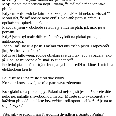
Moje matka mě nechtěla kojit. Říkala, že mě měla ráda jen jako
přítele.
Když mne donesli ke křtu, farář se optal: „Pokřtít nebo obětovat?“
Mohu říct, že mě rodiče nenáviděli. Ve vaně jsem si hrával s
opékačem topinek a s rádiem.
Pracoval jsem v obchodě se zvířaty a lidé se ptali, jak moc ještě
porostu.
Když jsem byl malé dítě, chtěli mě vyfotit na plakát propagující
antikoncepci.
Jednou mě unesli a poslali mému otci kus mého prstu. Odpověděl
jim, že chce víc důkazů.
Když je Halloween, rodiče oblékají své děti tak, aby vypadaly jako
já. Loni se mi jedno dítě snažilo sundat tvář.
Poslední přání mého strýce bylo, abych mu seděl na klíně. Umřel na
elektrickém křesle.
Policiste nasli na miste cinu dve kulky.
Koroner konstatoval, ze obe patri zavrazdenemu.
Kolegiální rada pro chlapy: Pokud si nejste jistí jestli už chcete dítě
nebo ne, nabalte si svobodnou matku. Můžete si to vyzkoušet a v
každym případě ji můžete bez výčitek odkoponut jelikož už je na to
stejně zvyklá.
Víte, jaký je rozdíl mezi Národním divadlem a Spartou Praha?