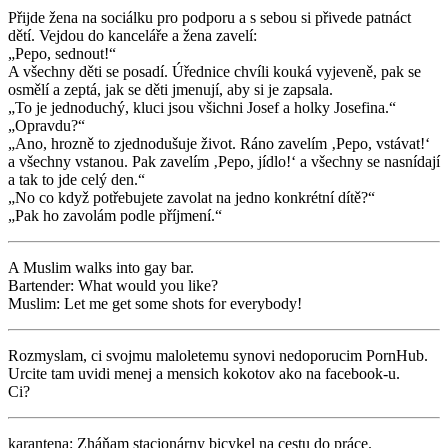
Přijde žena na sociálku pro podporu a s sebou si přivede patnáct
dětí. Vejdou do kanceláře a žena zavelí:
„Pepo, sednout!“
A všechny děti se posadí. Úřednice chvíli kouká vyjeveně, pak se
osmělí a zeptá, jak se děti jmenují, aby si je zapsala.
„To je jednoduchý, kluci jsou všichni Josef a holky Josefina.“
„Opravdu?“
„Ano, hrozně to zjednodušuje život. Ráno zavelím ‚Pepo, vstávat!‘
a všechny vstanou. Pak zavelím ‚Pepo, jídlo!‘ a všechny se nasnídají
a tak to jde celý den.“
„No co když potřebujete zavolat na jedno konkrétní dítě?“
„Pak ho zavolám podle příjmení.“
A Muslim walks into gay bar.
Bartender: What would you like?
Muslim: Let me get some shots for everybody!
Rozmyslam, ci svojmu maloletemu synovi nedoporucim PornHub.
Urcite tam uvidi menej a mensich kokotov ako na facebook-u.
Ci?
karantena: Zháňam stacionárny bicykel na cestu do práce.