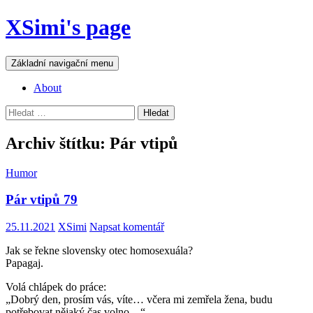
Přejít
XSimi's page
k
obsahu
webu
Hledat
Základní navigační menu
About
Vyhledávání
Archiv štítku: Pár vtipů
Humor
Pár vtipů 79
25.11.2021
XSimi
Napsat komentář
Jak se řekne slovensky otec homosexuála?
Papagaj.
Volá chlápek do práce:
„Dobrý den, prosím vás, víte… včera mi zemřela žena, budu
potřebovat nějaký čas volno…“