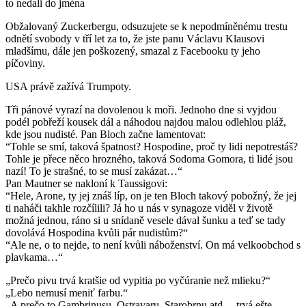
to nedali do jména
Obžalovaný Zuckerbergu, odsuzujete se k nepodmíněnému trestu
odnětí svobody v tří let za to, že jste panu Václavu Klausovi
mladšímu, dále jen poškozený, smazal z Facebooku ty jeho
píčoviny.
USA právě zažívá Trumpoty.
Tři pánové vyrazí na dovolenou k moři. Jednoho dne si vyjdou
podél pobřeží kousek dál a náhodou najdou malou odlehlou pláž,
kde jsou nudisté. Pan Bloch začne lamentovat:
“Tohle se smí, taková špatnost? Hospodine, proč ty lidi nepotrestáš?
Tohle je přece něco hrozného, taková Sodoma Gomora, ti lidé jsou
nazí! To je strašné, to se musí zakázat…“
Pan Mautner se nakloní k Taussigovi:
“Hele, Arone, ty jej znáš líp, on je ten Bloch takový pobožný, že jej
ti naháči takhle rozčílili? Já ho u nás v synagoze viděl v životě
možná jednou, ráno si u snídaně vesele dával šunku a teď se tady
dovolává Hospodina kvůli pár nudistům?“
“Ale ne, o to nejde, to není kvůli náboženství. On má velkoobchod s
plavkama…“
„Prečo pivu trvá kratšie od vypitia po vyčúranie než mlieku?“
„Lebo nemusí meniť farbu.“
„A prečo to Gambrinusu, Ostravaru, Starobrnu atd… trvá ešte