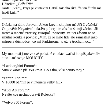
Učitelka: „Cože??!!“
Jarda: „Vždy, když je v televizi Babiš, tak táta říká, že ten čurák má
hroší kůži.“
Otázka na rádio Jerevan: Jakou krevní skupinu má Jiří Ovčáček?
Odpověď: Negativní nula.Po policejním zásahu sbírají záchranáři
mrtvé a raněné teroristy, rukojmí i policisty. Velitel zásahu na to
smutně kouká a povídá: „Vím, že je málo lidí, ale zaměstnat jako
snippera důchodce , co má Parkinsona, to už je trochu moc…“
My motoristi jsme ve své podstatě chudáci…ať si koupíš jakékoliv
auto…má svoje MOUCHY..
*Lamborghini Forum*:
Šum v kabině při 350 km/h! Co s tím, ví si někdo rady?
*Ferrari Forum*:
V 16000 ot./min je v interiéru velký hluk!
*Audi A8 Forum*:
Nevíte kde nechat opravit Rolexky?
*Volvo 850 Forum*: