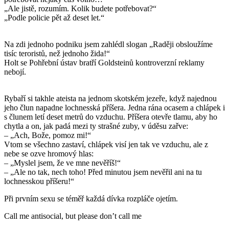
„Ale jistě, rozumím. Kolik budete potřebovat?“
„Podle policie pět až deset let.“
Na zdi jednoho podniku jsem zahlédl slogan „Raději obsloužíme
tisíc teroristů, než jednoho žida!“
Holt se Pohřební ústav bratří Goldsteinů kontroverzní reklamy
nebojí.
Rybaří si takhle ateista na jednom skotském jezeře, když najednou
jeho člun napadne lochnesská příšera. Jedna rána ocasem a chlápek i
s člunem letí deset metrů do vzduchu. Příšera otevře tlamu, aby ho
chytla a on, jak padá mezi ty strašné zuby, v úděsu zařve:
– „Ach, Bože, pomoz mi!“
Vtom se všechno zastaví, chlápek visí jen tak ve vzduchu, ale z
nebe se ozve hromový hlas:
– „Myslel jsem, že ve mne nevěříš!“
– „Ale no tak, nech toho! Před minutou jsem nevěřil ani na tu
lochnesskou příšeru!“
Při prvním sexu se téměř každá dívka rozpláče ojetím.
Call me antisocial, but please don’t call me