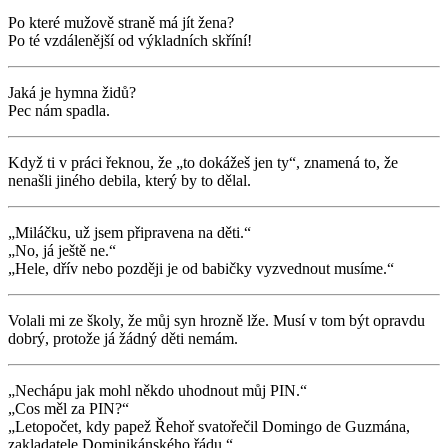
Po které mužově straně má jít žena?
Po té vzdálenější od výkladních skříní!
Jaká je hymna židů?
Pec nám spadla.
Když ti v práci řeknou, že „to dokážeš jen ty“, znamená to, že
nenašli jiného debila, který by to dělal.
„Miláčku, už jsem připravena na děti.“
„No, já ještě ne.“
„Hele, dřív nebo později je od babičky vyzvednout musíme.“
Volali mi ze školy, že můj syn hrozně lže. Musí v tom být opravdu
dobrý, protože já žádný děti nemám.
„Nechápu jak mohl někdo uhodnout můj PIN.“
„Cos měl za PIN?“
„Letopočet, kdy papež Řehoř svatořečil Domingo de Guzmána,
zakladatele Dominikánského řádu.“