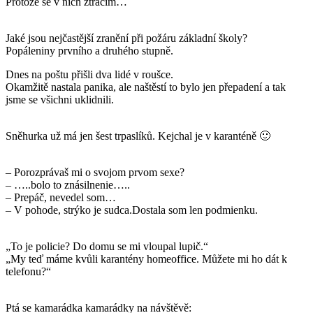
Protože se v nich ztrácím…
Jaké jsou nejčastější zranění při požáru základní školy?
Popáleniny prvního a druhého stupně.
Dnes na poštu přišli dva lidé v roušce.
Okamžitě nastala panika, ale naštěstí to bylo jen přepadení a tak
jsme se všichni uklidnili.
Sněhurka už má jen šest trpaslíků. Kejchal je v karanténě 🙂
– Porozprávaš mi o svojom prvom sexe?
– …..bolo to znásilnenie…..
– Prepáč, nevedel som…
– V pohode, strýko je sudca.Dostala som len podmienku.
„To je policie? Do domu se mi vloupal lupič.“
„My teď máme kvůli karantény homeoffice. Můžete mi ho dát k
telefonu?“
Ptá se kamarádka kamarádky na návštěvě: