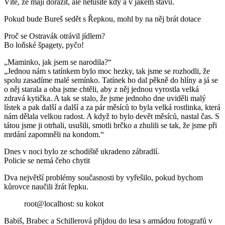
Víte, že mají dorazit, ale netušíte kdy a v jakém stavu.
Pokud bude Bureš sedět s Řepkou, mohl by na něj brát dotace
Proč se Ostravák otrávil jídlem?
Bo loňské špagety, pyčo!
„Maminko, jak jsem se narodila?“
„Jednou nám s tatínkem bylo moc hezky, tak jsme se rozhodli, že
spolu zasadíme malé semínko. Tatínek ho dal pěkně do hlíny a já se
o něj starala a oba jsme chtěli, aby z něj jednou vyrostla velká
zdravá kytička. A tak se stalo, že jsme jednoho dne uviděli malý
lístek a pak další a další a za pár měsíců to byla velká rostlinka, která
nám dělala velkou radost. A když to bylo devět měsíců, nastal čas. S
tátou jsme ji otrhali, usušili, smotli brčko a zhulili se tak, že jsme při
mrdání zapomněli na kondom.“
Dnes v noci bylo ze schodiště ukradeno zábradlí.
Policie se nemá čeho chytit
Dva největší problémy současnosti by vyřešilo, pokud bychom
kůrovce naučili žrát řepku.
root@localhost: su kokot
Babiš, Brabec a Schillerová přijdou do lesa s armádou fotografů v