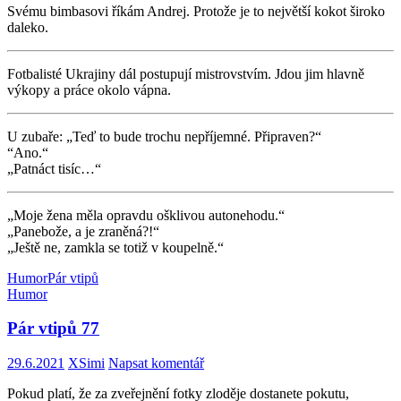
Svému bimbasovi říkám Andrej. Protože je to největší kokot široko
daleko.
Fotbalisté Ukrajiny dál postupují mistrovstvím. Jdou jim hlavně
výkopy a práce okolo vápna.
U zubaře: „Teď to bude trochu nepříjemné. Připraven?“
“Ano.“
„Patnáct tisíc…“
„Moje žena měla opravdu ošklivou autonehodu.“
„Panebože, a je zraněná?!“
„Ještě ne, zamkla se totiž v koupelně.“
Humor
Pár vtipů
Humor
Pár vtipů 77
29.6.2021
XSimi
Napsat komentář
Pokud platí, že za zveřejnění fotky zloděje dostanete pokutu,