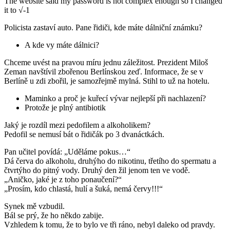
The website said my password is not complex enough so I changed
it to √-1
Policista zastaví auto. Pane řidiči, kde máte dálniční známku?
A kde vy máte dálnici?
Chceme uvést na pravou míru jednu záležitost. Prezident Miloš
Zeman navštívil zbořenou Berlínskou zeď. Informace, že se v
Berlíně u zdi zbořil, je samozřejmě mylná. Stihl to už na hotelu.
Maminko a proč je kuřecí vývar nejlepší při nachlazení?
Protože je plný antibiotik
Jaký je rozdíl mezi pedofilem a alkoholikem?
Pedofil se nemusí bát o řidičák po 3 dvanáctkách.
Pan učitel povídá: „Uděláme pokus…“
Dá červa do alkoholu, druhýho do nikotinu, třetího do spermatu a
čtvrtýho do pitný vody. Druhý den žil jenom ten ve vodě.
„Aničko, jaké je z toho ponaučení?“
„Prosím, kdo chlastá, hulí a šuká, nemá červy!!!“
Synek mě vzbudil.
Bál se prý, že ho někdo zabije.
Vzhledem k tomu, že to bylo ve tři ráno, nebyl daleko od pravdy.