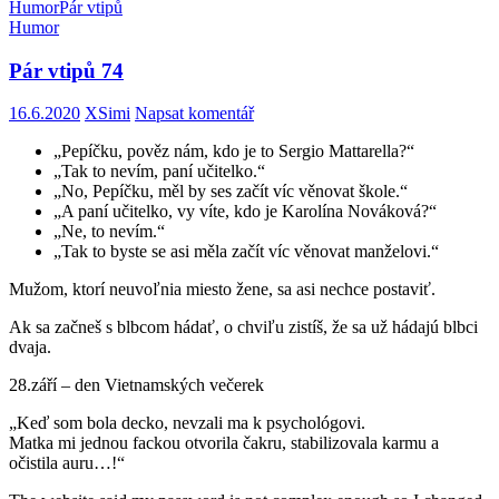
Humor
Pár vtipů
Humor
Pár vtipů 74
16.6.2020
XSimi
Napsat komentář
„Pepíčku, pověz nám, kdo je to Sergio Mattarella?“
„Tak to nevím, paní učitelko.“
„No, Pepíčku, měl by ses začít víc věnovat škole.“
„A paní učitelko, vy víte, kdo je Karolína Nováková?“
„Ne, to nevím.“
„Tak to byste se asi měla začít víc věnovat manželovi.“
Mužom, ktorí neuvoľnia miesto žene, sa asi nechce postaviť.
Ak sa začneš s blbcom hádať, o chviľu zistíš, že sa už hádajú blbci
dvaja.
28.září – den Vietnamských večerek
„Keď som bola decko, nevzali ma k psychológovi.
Matka mi jednou fackou otvorila čakru, stabilizovala karmu a
očistila auru…!“