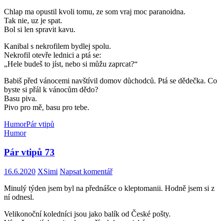
Chlap ma opustil kvoli tomu, ze som vraj moc paranoidna.
Tak nie, uz je spat.
Bol si len spravit kavu.
Kanibal s nekrofilem bydlej spolu.
Nekrofil otevře lednici a ptá se:
„Hele budeš to jíst, nebo si můžu zaprcat?“
Babiš před vánocemi navštívil domov důchodců. Ptá se dědečka. Co
byste si přál k vánocům dědo?
Basu piva.
Pivo pro mě, basu pro tebe.
Humor
Pár vtipů
Humor
Pár vtipů 73
16.6.2020
XSimi
Napsat komentář
Minulý týden jsem byl na přednášce o kleptomanii. Hodně jsem si z
ní odnesl.
Velikonoční koledníci jsou jako balík od České pošty.