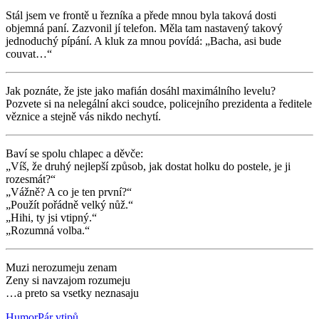
Stál jsem ve frontě u řezníka a přede mnou byla taková dosti
objemná paní. Zazvonil jí telefon. Měla tam nastavený takový
jednoduchý pípání. A kluk za mnou povídá: „Bacha, asi bude
couvat…“
Jak poznáte, že jste jako mafián dosáhl maximálního levelu?
Pozvete si na nelegální akci soudce, policejního prezidenta a ředitele
věznice a stejně vás nikdo nechytí.
Baví se spolu chlapec a děvče:
„Víš, že druhý nejlepší způsob, jak dostat holku do postele, je ji
rozesmát?“
„Vážně? A co je ten první?“
„Použít pořádně velký nůž.“
„Hihi, ty jsi vtipný.“
„Rozumná volba.“
Muzi nerozumeju zenam
Zeny si navzajom rozumeju
…a preto sa vsetky neznasaju
Humor
Pár vtipů