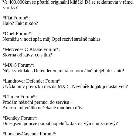
Ve 400.000km se přetrhl originální klíňák! Dá se reklamovat v rámci
záruky?
*Fiat Forum*:
Haló? Fakt nikdo?
*Opel-Forum*:
Nemůžu v noci spát, můj Opel reziví strašně nahlas.
*Mercedes C-Klasse Forum*:
Skvrna od kávy, co s tím?
*MX-5 Forum*:
Nějaký vidlák s Defenderem mi ráno normálně přejel přes auto!
*Landrover Defender Forum*:
Uvízla mi v povozku mazda MX-5. Neví někdo jak ji dostat ven?
*Citroen Forum*:
Prodám měsíční permici do servisu –
Auto se mi vrátilo nečekaně mnohem dřív.
*Bentley Forum*:
Dnes jsem poprve použil popelník. Jak na výměnu za nový?
*Porsche-Cayenne Forum*: