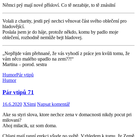
Němci prý mají nové přísloví. Co tě nezabije, to tě znásilní
Volali z charity, jestli prý nechci věnovat část svého oblečení pro
hladovějící.
Poslala jsem je do háje, protože někdo, komu by padlo moje
oblečení, rozhodně nemůže bejt hladovej.
„Nepřijde vám přehnané, že vás vyhodí z práce jen kvůli tomu, že
vám něco malého upadlo na zem??!“
Martina – porod. sestra
Humor
Pár vtipů
Humor
Pár vtipů 71
16.6.2020
XSimi
Napsat komentář
Ake su styri slova, ktore nechce zena v domacnosti nikdy pocut pri
milovani?
Ahoj milacik, uz som doma.
Chlapi mají ranní erekci všude po světě. Vzhledem k tomu, že Země