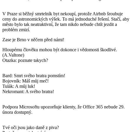
V Praze si běžný smrtelník byt nekoupí, protože Airbnb šroubuje
ceny do astronomických výšek. To má jednoduché řešení. Stačí, aby
město bylo tak neatraktivní, že tam nikdo nebude chtít jezdit a
problém zmizí.
Zase je Brno v něčem před námi!
Hloupému člověku mohou být dokonce i vědomosti škodlivé.
(A.Valtone)
Otazka: poznate takych?
Bard: Smrt svého bratra pomstím!
Bojovník: Máš můj meč!
Tulák: A můj luk!
Nekromant: A svého bratra!
Podpora Microsoftu upozorňuje klienty, že Office 365 nebude 29.
února dostupný.
Tvé oči jsou jako daně z piva?