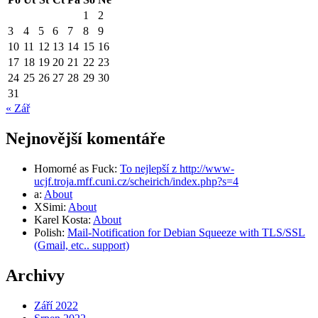
1
2
3
4
5
6
7
8
9
10
11
12
13
14
15
16
17
18
19
20
21
22
23
24
25
26
27
28
29
30
31
« Zář
Nejnovější komentáře
Homorné as Fuck
:
To nejlepší z http://www-
ucjf.troja.mff.cuni.cz/scheirich/index.php?s=4
a
:
About
XSimi
:
About
Karel Kosta
:
About
Polish
:
Mail-Notification for Debian Squeeze with TLS/SSL
(Gmail, etc.. support)
Archivy
Září 2022