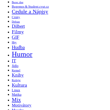
Borec dne
Bugemos & Student.cvut.cz
Cedule a Nápisy
Citáty
Debian
Dilbert
Filmy
GIF
Hry
Hudba
Humor
IT
Jídlo
Kemel
Knihy
Koleje
Kultura
Linux
Matika
Mix
Motivátory