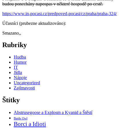
budou ponechány napospas v některé hospodě po cestě.
https://www.in-pocasi.cz/predpoved-pocasi/cz/praha/praha-324/
Účasníci (prubezne aktualizováno):
Smazano,,
Rubriky
Hudba
Humor
IT
Jídla
Nápoje
Uncategorized
Zajímavosti
Štítky
Abstrusegoose a Explosm a Kyanid a Štěstí
Battle Owl
Borci a Idioti