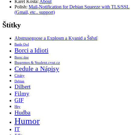
Karel Kosta
:
About
Polish
:
Mail-Notification for Debian Squeeze with TLS/SSL
(Gmail, etc.. support)
Štítky
Abstrusegoose a Explosm a Kyanid a Štěstí
Battle Owl
Borci a Idioti
Borec dne
Bugemos & Student.cvut.cz
Cedule a Nápisy
Citáty
Debian
Dilbert
Filmy
GIF
Hry
Hudba
Humor
IT