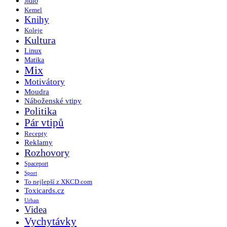
Jídlo
Kemel
Knihy
Koleje
Kultura
Linux
Matika
Mix
Motivátory
Moudra
Náboženské vtipy
Politika
Pár vtipů
Recepty
Reklamy
Rozhovory
Spaceport
Sport
To nejlepší z XKCD.com
Toxicards.cz
Urban
Videa
Vychytávky