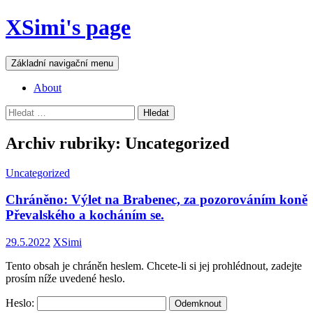
Přejít
XSimi's page
k
obsahu
webu
Hledat
Základní navigační menu
About
Vyhledávání
Archiv rubriky: Uncategorized
Uncategorized
Chráněno: Výlet na Brabenec, za pozorováním koně
Převalského a kocháním se.
29.5.2022
XSimi
Tento obsah je chráněn heslem. Chcete-li si jej prohlédnout, zadejte
prosím níže uvedené heslo.
Heslo: