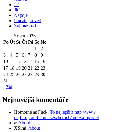
IT
Jídla
Nápoje
Uncategorized
Zajímavosti
Srpen 2026
Po
Út
St
Čt
Pá
So
Ne
1
2
3
4
5
6
7
8
9
10
11
12
13
14
15
16
17
18
19
20
21
22
23
24
25
26
27
28
29
30
31
« Zář
Nejnovější komentáře
Homorné as Fuck
:
To nejlepší z http://www-
ucjf.troja.mff.cuni.cz/scheirich/index.php?s=4
a
:
About
XSimi
:
About