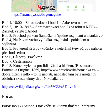
https://en.mapy.cz/s/bagemegohe
Bod 1, 18:00 – Shromazdovaci bod 1 – Arbesovo namesti
Bod 2, 18:10-18:15 – Shromazdovaci bod 2 (na rohu u KFC) –
Zacatek vyletu z Andel
Bod 3, Pruchod parkem Santoška. Případné rozjímání u altánku 🙂
Bod 4, Na Pavím vrchu vyhlídka, rozjímání s pohledem na
Vyšehrad
Bod 5, Pro terénější typy (kočárky a neterénní typy půjdou nahoru
přes bod sedm)
Bod 6, Cíl cesty. Paví vrch
Bod 7, Cesta zpátky
Bod 8, Konec výletu a pro lidi s žízní a hladem, (Restaurace
Formanka Original 1869, http://www.smichovskaformanka.cz/ –
dobrá plzen a jídlo – to již neplatí, naposled tam byla arogantní
obsluha) zkuste vinny dvur Nikolajka 🙂
https://cs.wikipedia.org/wiki/Pav%C3%AD_vrch
Počasí
Polojasno 1-3 Stupně. Oblékněte se k tomu úměrně. Zmrzliny