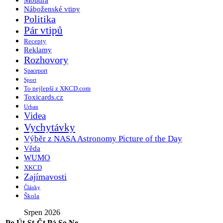
Moudra
Náboženské vtipy
Politika
Pár vtipů
Recepty
Reklamy
Rozhovory
Spaceport
Sport
To nejlepší z XKCD.com
Toxicards.cz
Urban
Videa
Vychytávky
Výběr z NASA Astronomy Picture of the Day
Věda
WUMO
XKCD
Zajímavosti
Články
Škola
Srpen 2026
Po
Út
St
Čt
Pá
So
Ne