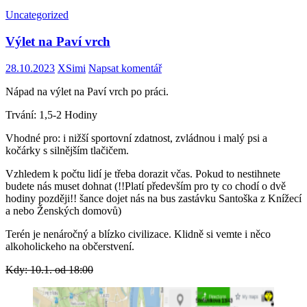
Uncategorized
Výlet na Paví vrch
28.10.2023
XSimi
Napsat komentář
Nápad na výlet na Paví vrch po práci.
Trvání: 1,5-2 Hodiny
Vhodné pro: i nižší sportovní zdatnost, zvládnou i malý psi a
kočárky s silnějším tlačičem.
Vzhledem k počtu lidí je třeba dorazit včas. Pokud to nestihnete
budete nás muset dohnat (!!Platí především pro ty co chodí o dvě
hodiny později!! šance dojet nás na bus zastávku Santoška z Knížecí
a nebo Ženských domovů)
Terén je nenáročný a blízko civilizace. Klidně si vemte i něco
alkoholickeho na občerstvení.
Kdy: 10.1. od 18:00