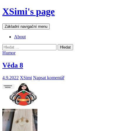
Přejít
XSimi's page
k
obsahu
webu
Hledat
Základní navigační menu
About
Vyhledávání
Humor
Věda 8
4.9.2022
XSimi
Napsat komentář