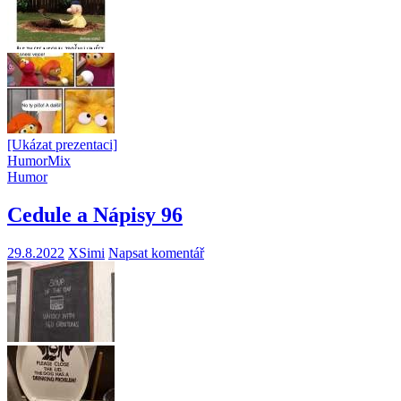
[Ukázat prezentaci]
Humor
Mix
Humor
Cedule a Nápisy 96
29.8.2022
XSimi
Napsat komentář