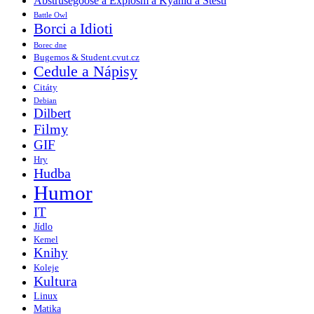
Abstrusegoose a Explosm a Kyanid a Štěstí
Battle Owl
Borci a Idioti
Borec dne
Bugemos & Student.cvut.cz
Cedule a Nápisy
Citáty
Debian
Dilbert
Filmy
GIF
Hry
Hudba
Humor
IT
Jídlo
Kemel
Knihy
Koleje
Kultura
Linux
Matika