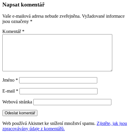
příspěvky
Napsat komentář
Vaše e-mailová adresa nebude zveřejněna.
Vyžadované informace
jsou označeny
*
Komentář
*
Jméno
*
E-mail
*
Webová stránka
Web používá Akismet ke snížení množství spamu.
Zjistěte, jak jsou
zpracovávány údaje z komentářů.