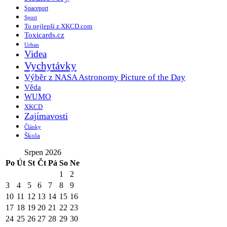
Spaceport
Sport
To nejlepší z XKCD.com
Toxicards.cz
Urban
Videa
Vychytávky
Výběr z NASA Astronomy Picture of the Day
Věda
WUMO
XKCD
Zajímavosti
Články
Škola
Srpen 2026
Po
Út
St
Čt
Pá
So
Ne
1
2
3
4
5
6
7
8
9
10
11
12
13
14
15
16
17
18
19
20
21
22
23
24
25
26
27
28
29
30