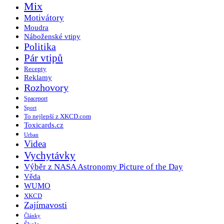
Mix
Motivátory
Moudra
Náboženské vtipy
Politika
Pár vtipů
Recepty
Reklamy
Rozhovory
Spaceport
Sport
To nejlepší z XKCD.com
Toxicards.cz
Urban
Videa
Vychytávky
Výběr z NASA Astronomy Picture of the Day
Věda
WUMO
XKCD
Zajímavosti
Články