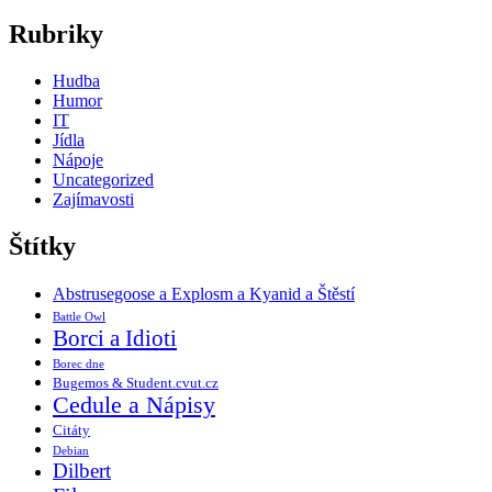
Rubriky
Hudba
Humor
IT
Jídla
Nápoje
Uncategorized
Zajímavosti
Štítky
Abstrusegoose a Explosm a Kyanid a Štěstí
Battle Owl
Borci a Idioti
Borec dne
Bugemos & Student.cvut.cz
Cedule a Nápisy
Citáty
Debian
Dilbert