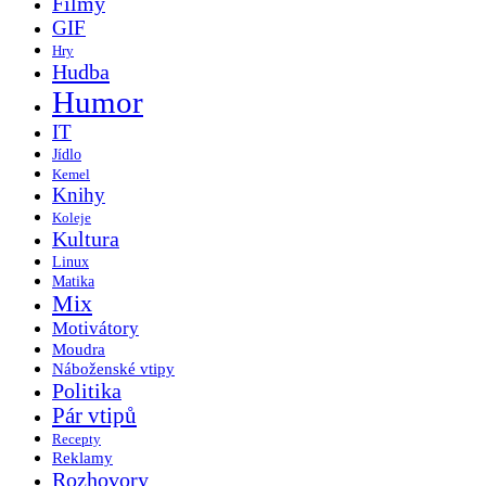
Filmy
GIF
Hry
Hudba
Humor
IT
Jídlo
Kemel
Knihy
Koleje
Kultura
Linux
Matika
Mix
Motivátory
Moudra
Náboženské vtipy
Politika
Pár vtipů
Recepty
Reklamy
Rozhovory