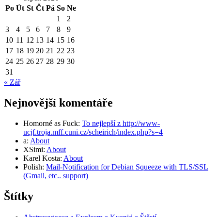
Po
Út
St
Čt
Pá
So
Ne
1
2
3
4
5
6
7
8
9
10
11
12
13
14
15
16
17
18
19
20
21
22
23
24
25
26
27
28
29
30
31
« Zář
Nejnovější komentáře
Homorné as Fuck
:
To nejlepší z http://www-
ucjf.troja.mff.cuni.cz/scheirich/index.php?s=4
a
:
About
XSimi
:
About
Karel Kosta
:
About
Polish
:
Mail-Notification for Debian Squeeze with TLS/SSL
(Gmail, etc.. support)
Štítky