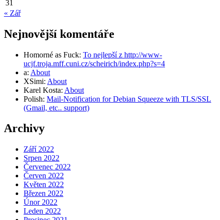
31
« Zář
Nejnovější komentáře
Homorné as Fuck
:
To nejlepší z http://www-
ucjf.troja.mff.cuni.cz/scheirich/index.php?s=4
a
:
About
XSimi
:
About
Karel Kosta
:
About
Polish
:
Mail-Notification for Debian Squeeze with TLS/SSL
(Gmail, etc.. support)
Archivy
Září 2022
Srpen 2022
Červenec 2022
Červen 2022
Květen 2022
Březen 2022
Únor 2022
Leden 2022
Prosinec 2021