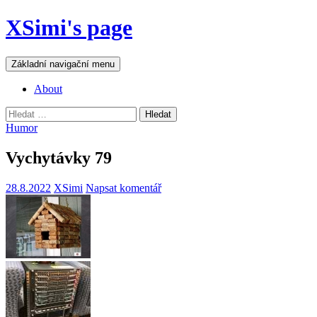
Přejít
XSimi's page
k
obsahu
webu
Hledat
Základní navigační menu
About
Vyhledávání
Humor
Vychytávky 79
28.8.2022
XSimi
Napsat komentář