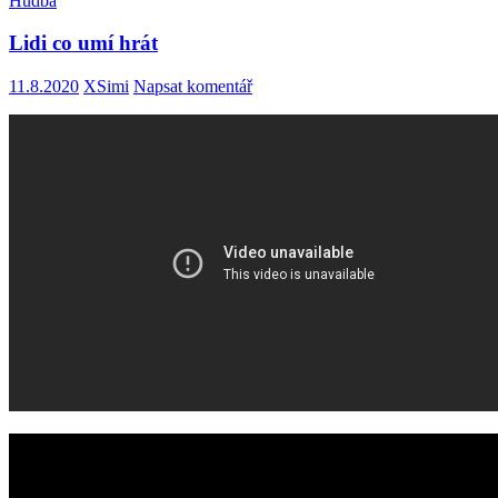
Hudba
Lidi co umí hrát
11.8.2020
XSimi
Napsat komentář