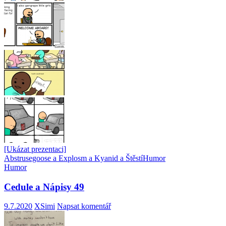
[Ukázat prezentaci]
Abstrusegoose a Explosm a Kyanid a Štěstí
Humor
Humor
Cedule a Nápisy 49
9.7.2020
XSimi
Napsat komentář