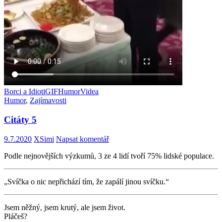
Borci a Idioti
GIF
Humor
Videa
Humor
,
Zajímavosti
Citáty 5
9.7.2020
XSimi
Napsat komentář
Podle nejnovějších výzkumů, 3 ze 4 lidí tvoří 75% lidské populace.
„Svíčka o nic nepřichází tím, že zapálí jinou svíčku.“
Jsem něžný, jsem krutý, ale jsem život.
Pláčeš?