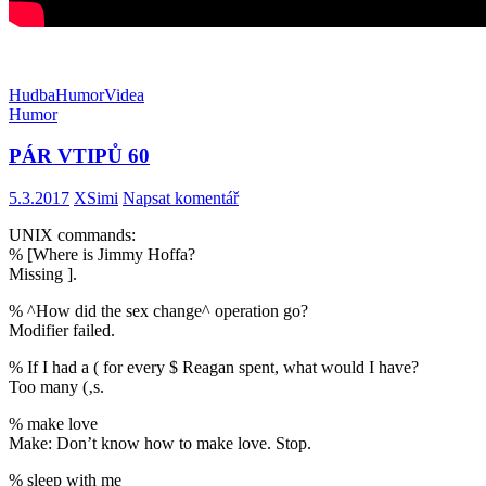
Hudba
Humor
Videa
Humor
PÁR VTIPŮ 60
5.3.2017
XSimi
Napsat komentář
UNIX commands:
% [Where is Jimmy Hoffa?
Missing ].
% ^How did the sex change^ operation go?
Modifier failed.
% If I had a ( for every $ Reagan spent, what would I have?
Too many (‚s.
% make love
Make: Don’t know how to make love. Stop.
% sleep with me