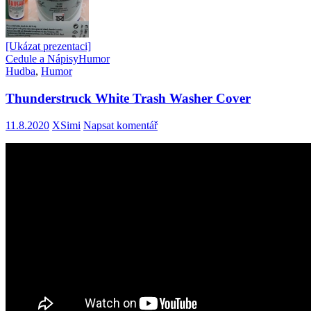
[Ukázat prezentaci]
Cedule a Nápisy
Humor
Hudba
,
Humor
Thunderstruck White Trash Washer Cover
11.8.2020
XSimi
Napsat komentář