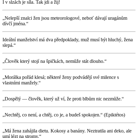
I v slzách je síla. Tak jdi a žij!
„Nelepší znalci žen jsou meteorologové, neboť dávají uragánům
dívčí jména.“
Ideální manželství má dva předpoklady, muž musí být hluchý, žena
slepá.“
„Člověk který stojí na špičkách, nemůže stát dlouho.“
„Morálka pořád klesá; některé ženy podvádějí své milence s
vlastními manžely.“
„Dospělý — člověk, který už ví, že proti blbům nic nezmůže.“
„Nechtěj, co není, a chtěj, co je, a budeš spokojen.“ (Epiktétos)
„Má žena zahájila dietu. Kokosy a banány. Neztratila ani deko, ale
umí lézt na stromy.“