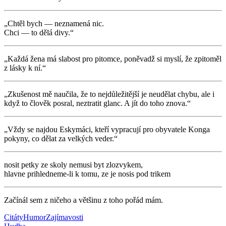
„Chtěl bych — neznamená nic.
Chci — to dělá divy.“
„Každá žena má slabost pro pitomce, poněvadž si myslí, že zpitoměl
z lásky k ní.“
„Zkušenost mě naučila, že to nejdůležitější je neudělat chybu, ale i
když to člověk posral, neztratit glanc. A jít do toho znova.“
„Vždy se najdou Eskymáci, kteří vypracují pro obyvatele Konga
pokyny, co dělat za velkých veder.“
nosit petky ze skoly nemusi byt zlozvykem,
hlavne prihledneme-li k tomu, ze je nosis pod trikem
Začínál sem z ničeho a většinu z toho pořád mám.
Citáty
Humor
Zajímavosti