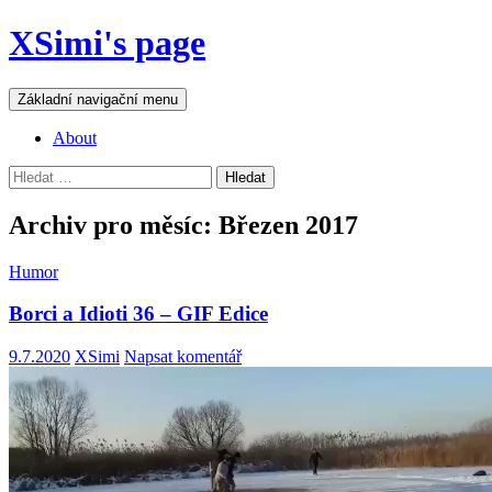
Přejít
XSimi's page
k
obsahu
webu
Hledat
Základní navigační menu
About
Vyhledávání
Archiv pro měsíc: Březen 2017
Humor
Borci a Idioti 36 – GIF Edice
9.7.2020
XSimi
Napsat komentář