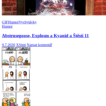
GIF
Humor
Vychytávky
Humor
Abstrusegoose, Explosm a Kyanid a Štěstí 11
9.7.2020
XSimi
Napsat komentář