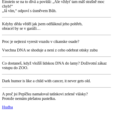
Einstein se na to dívá a povídá: „Ale vždyť tam máš strašně moc
chyb!“
„Já vím,“ odpoví s úsměvem Bůh.
Kdyby děda věděl jak jsem odfláknul jeho pohřeb,
obracel by se v garáži…
Proc je nejtezsi vyresit vrazdu v cikanske osade?
Vsechna DNA se shoduje a neni z ceho odebrat otisky zubu
Co dostaneš, když vložíš lidskou DNA do lamy? Doživotní zákaz
vstupu do ZOO.
Dark humor is like a child with cancer, it never gets old.
A proč jsi Pepíčku namaloval tatínkovi zelené vlásky?
Protože nemám plešatou pastelku.
Hudba