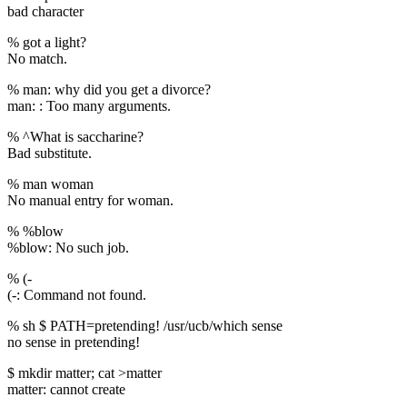
bad character
% got a light?
No match.
% man: why did you get a divorce?
man: : Too many arguments.
% ^What is saccharine?
Bad substitute.
% man woman
No manual entry for woman.
% %blow
%blow: No such job.
% (-
(-: Command not found.
% sh $ PATH=pretending! /usr/ucb/which sense
no sense in pretending!
$ mkdir matter; cat >matter
matter: cannot create