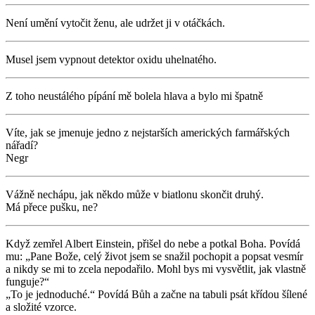
Není umění vytočit ženu, ale udržet ji v otáčkách.
Musel jsem vypnout detektor oxidu uhelnatého.
Z toho neustálého pípání mě bolela hlava a bylo mi špatně
Víte, jak se jmenuje jedno z nejstarších amerických farmářských
nářadí?
Negr
Vážně nechápu, jak někdo může v biatlonu skončit druhý.
Má přece pušku, ne?
Když zemřel Albert Einstein, přišel do nebe a potkal Boha. Povídá
mu: „Pane Bože, celý život jsem se snažil pochopit a popsat vesmír
a nikdy se mi to zcela nepodařilo. Mohl bys mi vysvětlit, jak vlastně
funguje?“
„To je jednoduché.“ Povídá Bůh a začne na tabuli psát křídou šílené
a složité vzorce.