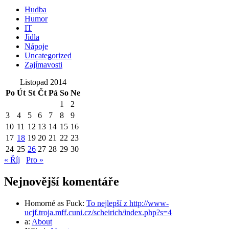
Hudba
Humor
IT
Jídla
Nápoje
Uncategorized
Zajímavosti
Listopad 2014
Po
Út
St
Čt
Pá
So
Ne
1
2
3
4
5
6
7
8
9
10
11
12
13
14
15
16
17
18
19
20
21
22
23
24
25
26
27
28
29
30
« Říj
Pro »
Nejnovější komentáře
Homorné as Fuck
:
To nejlepší z http://www-
ucjf.troja.mff.cuni.cz/scheirich/index.php?s=4
a
:
About