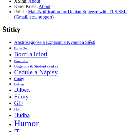
XSimi
:
About
Karel Kosta
:
About
Polish
:
Mail-Notification for Debian Squeeze with TLS/SSL
(Gmail, etc.. support)
Štítky
Abstrusegoose a Explosm a Kyanid a Štěstí
Battle Owl
Borci a Idioti
Borec dne
Bugemos & Student.cvut.cz
Cedule a Nápisy
Citáty
Debian
Dilbert
Filmy
GIF
Hry
Hudba
Humor
IT