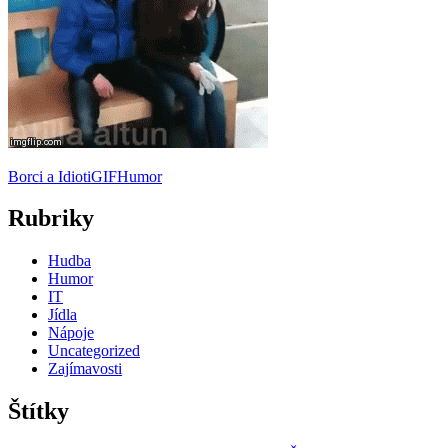
Borci a Idioti
GIF
Humor
Rubriky
Hudba
Humor
IT
Jídla
Nápoje
Uncategorized
Zajímavosti
Štítky