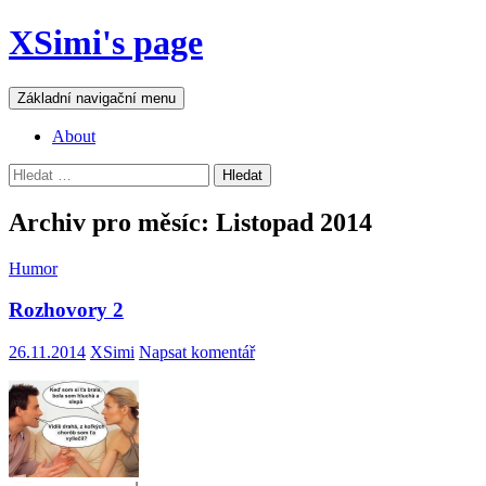
Přejít
XSimi's page
k
obsahu
webu
Hledat
Základní navigační menu
About
Vyhledávání
Archiv pro měsíc: Listopad 2014
Humor
Rozhovory 2
26.11.2014
XSimi
Napsat komentář