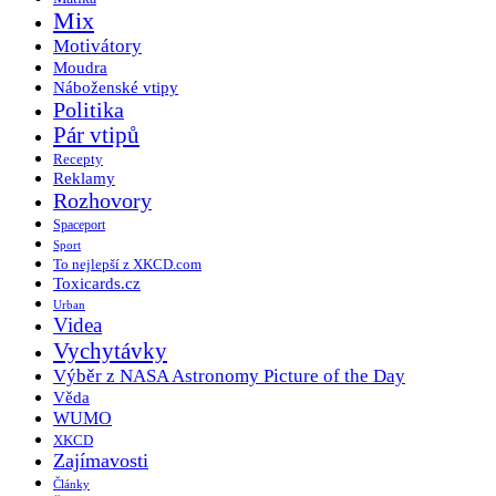
Mix
Motivátory
Moudra
Náboženské vtipy
Politika
Pár vtipů
Recepty
Reklamy
Rozhovory
Spaceport
Sport
To nejlepší z XKCD.com
Toxicards.cz
Urban
Videa
Vychytávky
Výběr z NASA Astronomy Picture of the Day
Věda
WUMO
XKCD
Zajímavosti
Články