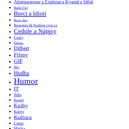
Abstrusegoose a Explosm a Kyanid a Štěstí
Battle Owl
Borci a Idioti
Borec dne
Bugemos & Student.cvut.cz
Cedule a Nápisy
Citáty
Debian
Dilbert
Filmy
GIF
Hry
Hudba
Humor
IT
Jídlo
Kemel
Knihy
Koleje
Kultura
Linux
Matika