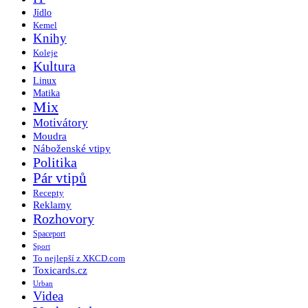
Jídlo
Kemel
Knihy
Koleje
Kultura
Linux
Matika
Mix
Motivátory
Moudra
Náboženské vtipy
Politika
Pár vtipů
Recepty
Reklamy
Rozhovory
Spaceport
Sport
To nejlepší z XKCD.com
Toxicards.cz
Urban
Videa