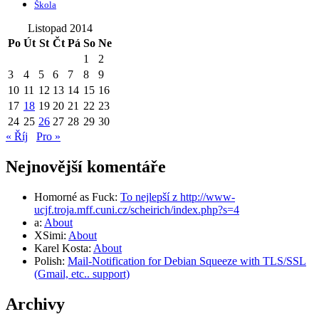
Škola
Listopad 2014
Po
Út
St
Čt
Pá
So
Ne
1
2
3
4
5
6
7
8
9
10
11
12
13
14
15
16
17
18
19
20
21
22
23
24
25
26
27
28
29
30
« Říj
Pro »
Nejnovější komentáře
Homorné as Fuck
:
To nejlepší z http://www-
ucjf.troja.mff.cuni.cz/scheirich/index.php?s=4
a
:
About
XSimi
:
About
Karel Kosta
:
About
Polish
:
Mail-Notification for Debian Squeeze with TLS/SSL
(Gmail, etc.. support)
Archivy