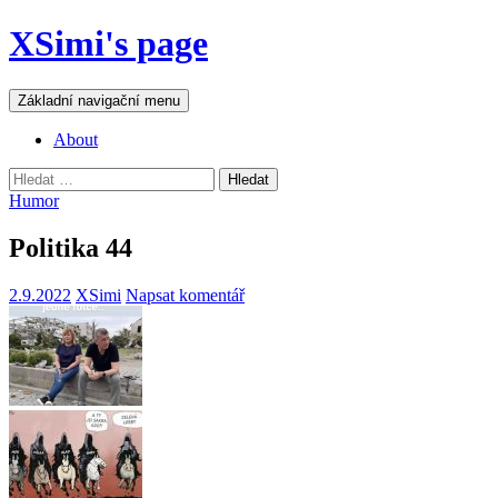
Přejít
XSimi's page
k
obsahu
webu
Hledat
Základní navigační menu
About
Vyhledávání
Humor
Politika 44
2.9.2022
XSimi
Napsat komentář