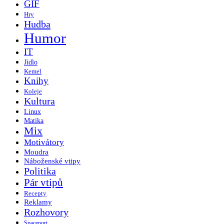
GIF
Hry
Hudba
Humor
IT
Jídlo
Kemel
Knihy
Koleje
Kultura
Linux
Matika
Mix
Motivátory
Moudra
Náboženské vtipy
Politika
Pár vtipů
Recepty
Reklamy
Rozhovory
Spaceport