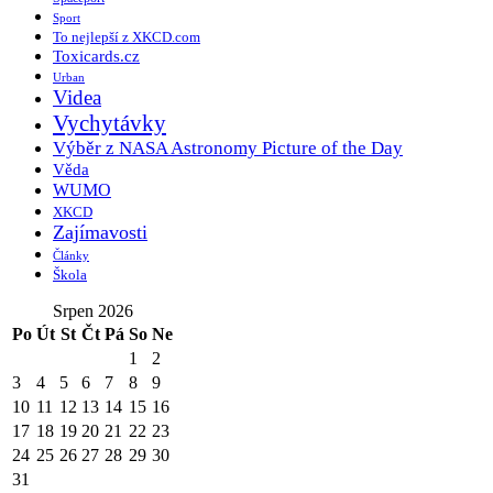
Sport
To nejlepší z XKCD.com
Toxicards.cz
Urban
Videa
Vychytávky
Výběr z NASA Astronomy Picture of the Day
Věda
WUMO
XKCD
Zajímavosti
Články
Škola
Srpen 2026
Po
Út
St
Čt
Pá
So
Ne
1
2
3
4
5
6
7
8
9
10
11
12
13
14
15
16
17
18
19
20
21
22
23
24
25
26
27
28
29
30
31