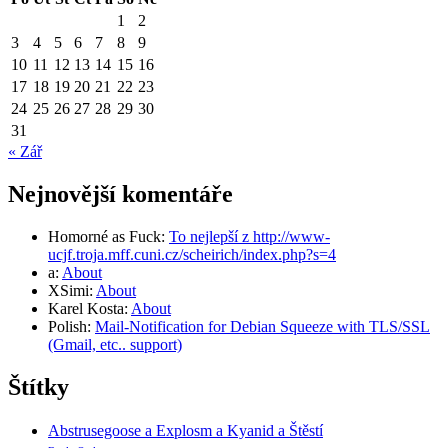
1
2
3
4
5
6
7
8
9
10
11
12
13
14
15
16
17
18
19
20
21
22
23
24
25
26
27
28
29
30
31
« Zář
Nejnovější komentáře
Homorné as Fuck
:
To nejlepší z http://www-
ucjf.troja.mff.cuni.cz/scheirich/index.php?s=4
a
:
About
XSimi
:
About
Karel Kosta
:
About
Polish
:
Mail-Notification for Debian Squeeze with TLS/SSL
(Gmail, etc.. support)
Štítky
Abstrusegoose a Explosm a Kyanid a Štěstí