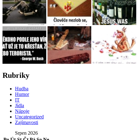
Rubriky
Hudba
Humor
IT
Jídla
Nápoje
Uncategorized
Zajímavosti
Srpen 2026
Po
Út
St
Čt
Pá
So
Ne