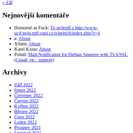
« Zář
Nejnovější komentáře
Homorné as Fuck
:
To nejlepší z http://www-
ucjf.troja.mff.cuni.cz/scheirich/index.php?s=4
a
:
About
XSimi
:
About
Karel Kosta
:
About
Polish
:
Mail-Notification for Debian Squeeze with TLS/SSL
(Gmail, etc.. support)
Archivy
Září 2022
Srpen 2022
Červenec 2022
Červen 2022
Květen 2022
Březen 2022
Únor 2022
Leden 2022
Prosinec 2021
Listopad 2021