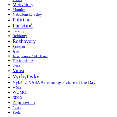
Motivátory
Moudra
Náboženské vtipy
Politika
Pár vtipů
Recepty
Reklamy
Rozhovory
Spaceport
Sport
To nejlepší z XKCD.com
Toxicards.cz
Urban
Videa
Vychytávky
Výběr z NASA Astronomy Picture of the Day
Věda
WUMO
XKCD
Zajímavosti
Články
Škola