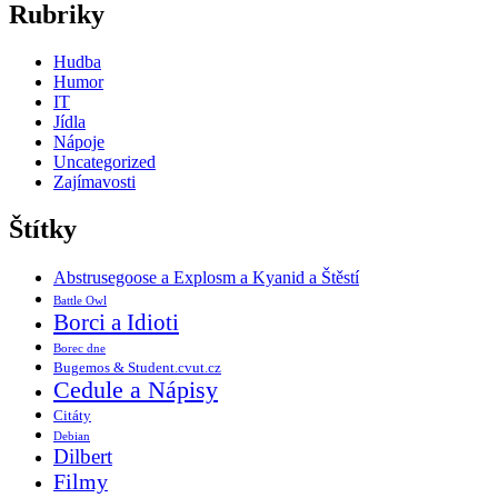
Rubriky
Hudba
Humor
IT
Jídla
Nápoje
Uncategorized
Zajímavosti
Štítky
Abstrusegoose a Explosm a Kyanid a Štěstí
Battle Owl
Borci a Idioti
Borec dne
Bugemos & Student.cvut.cz
Cedule a Nápisy
Citáty
Debian
Dilbert
Filmy