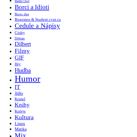
Battle Owl
Borci a Idioti
Borec dne
Bugemos & Student.cvut.cz
Cedule a Nápisy
Citáty
Debian
Dilbert
Filmy
GIF
Hry
Hudba
Humor
IT
Jídlo
Kemel
Knihy
Koleje
Kultura
Linux
Matika
Mix