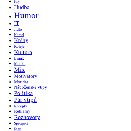
Hry
Hudba
Humor
IT
Jídlo
Kemel
Knihy
Koleje
Kultura
Linux
Matika
Mix
Motivátory
Moudra
Náboženské vtipy
Politika
Pár vtipů
Recepty
Reklamy
Rozhovory
Spaceport
Sport