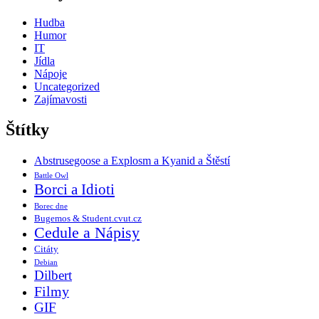
Hudba
Humor
IT
Jídla
Nápoje
Uncategorized
Zajímavosti
Štítky
Abstrusegoose a Explosm a Kyanid a Štěstí
Battle Owl
Borci a Idioti
Borec dne
Bugemos & Student.cvut.cz
Cedule a Nápisy
Citáty
Debian
Dilbert
Filmy
GIF