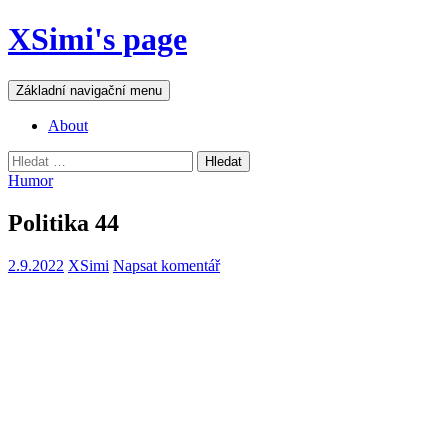
Přejít
XSimi's page
k
obsahu
webu
Hledat
Základní navigační menu
About
Vyhledávání
Humor
Politika 44
2.9.2022
XSimi
Napsat komentář