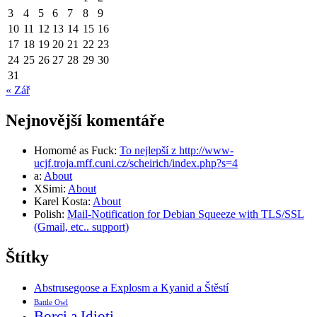
3
4
5
6
7
8
9
10
11
12
13
14
15
16
17
18
19
20
21
22
23
24
25
26
27
28
29
30
31
« Zář
Nejnovější komentáře
Homorné as Fuck
:
To nejlepší z http://www-
ucjf.troja.mff.cuni.cz/scheirich/index.php?s=4
a
:
About
XSimi
:
About
Karel Kosta
:
About
Polish
:
Mail-Notification for Debian Squeeze with TLS/SSL
(Gmail, etc.. support)
Štítky
Abstrusegoose a Explosm a Kyanid a Štěstí
Battle Owl
Borci a Idioti