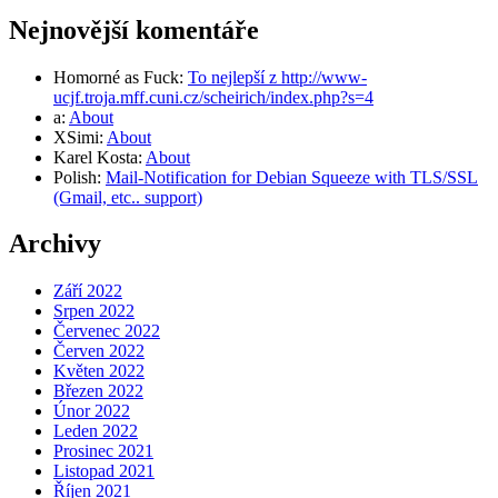
Nejnovější komentáře
Homorné as Fuck
:
To nejlepší z http://www-
ucjf.troja.mff.cuni.cz/scheirich/index.php?s=4
a
:
About
XSimi
:
About
Karel Kosta
:
About
Polish
:
Mail-Notification for Debian Squeeze with TLS/SSL
(Gmail, etc.. support)
Archivy
Září 2022
Srpen 2022
Červenec 2022
Červen 2022
Květen 2022
Březen 2022
Únor 2022
Leden 2022
Prosinec 2021
Listopad 2021
Říjen 2021