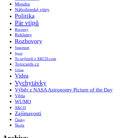
Moudra
Náboženské vtipy
Politika
Pár vtipů
Recepty
Reklamy
Rozhovory
Spaceport
Sport
To nejlepší z XKCD.com
Toxicards.cz
Urban
Videa
Vychytávky
Výběr z NASA Astronomy Picture of the Day
Věda
WUMO
XKCD
Zajímavosti
Články
Škola
Archivy