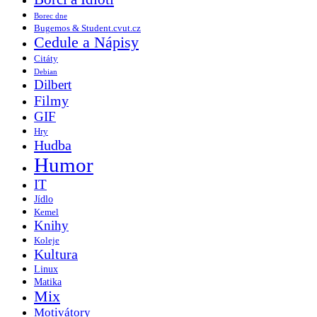
Borec dne
Bugemos & Student.cvut.cz
Cedule a Nápisy
Citáty
Debian
Dilbert
Filmy
GIF
Hry
Hudba
Humor
IT
Jídlo
Kemel
Knihy
Koleje
Kultura
Linux
Matika
Mix
Motivátory