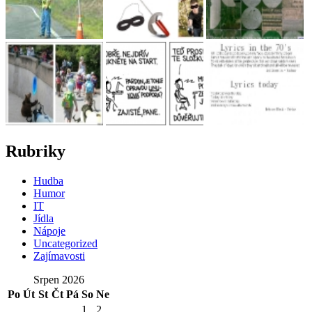
Rubriky
Hudba
Humor
IT
Jídla
Nápoje
Uncategorized
Zajímavosti
Srpen 2026
Po
Út
St
Čt
Pá
So
Ne
1
2