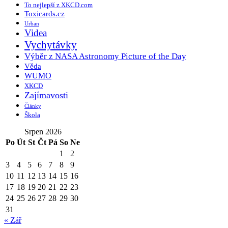
To nejlepší z XKCD.com
Toxicards.cz
Urban
Videa
Vychytávky
Výběr z NASA Astronomy Picture of the Day
Věda
WUMO
XKCD
Zajímavosti
Články
Škola
Srpen 2026
Po
Út
St
Čt
Pá
So
Ne
1
2
3
4
5
6
7
8
9
10
11
12
13
14
15
16
17
18
19
20
21
22
23
24
25
26
27
28
29
30
31
« Zář