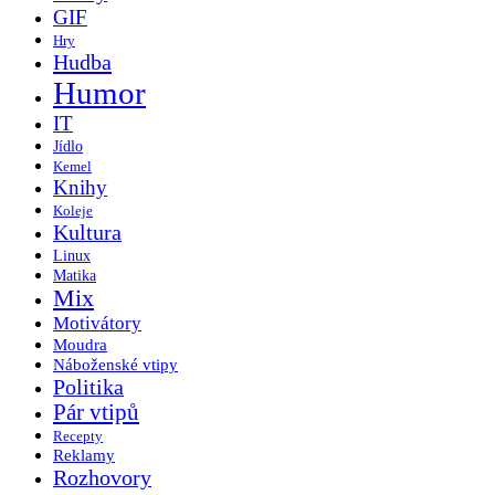
GIF
Hry
Hudba
Humor
IT
Jídlo
Kemel
Knihy
Koleje
Kultura
Linux
Matika
Mix
Motivátory
Moudra
Náboženské vtipy
Politika
Pár vtipů
Recepty
Reklamy
Rozhovory