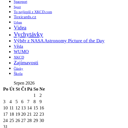
Spaceport
Sport
To nejlepší z XKCD.com
Toxicards.cz
Urban
Videa
Vychytávky
Výběr z NASA Astronomy Picture of the Day
Věda
WUMO
XKCD
Zajímavosti
Články
Škola
Srpen 2026
Po
Út
St
Čt
Pá
So
Ne
1
2
3
4
5
6
7
8
9
10
11
12
13
14
15
16
17
18
19
20
21
22
23
24
25
26
27
28
29
30
31