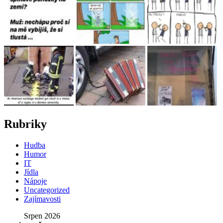
Rubriky
Hudba
Humor
IT
Jídla
Nápoje
Uncategorized
Zajímavosti
Srpen 2026