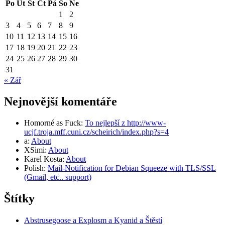
Po
Út
St
Čt
Pá
So
Ne
1
2
3
4
5
6
7
8
9
10
11
12
13
14
15
16
17
18
19
20
21
22
23
24
25
26
27
28
29
30
31
« Zář
Nejnovější komentáře
Homorné as Fuck
:
To nejlepší z http://www-
ucjf.troja.mff.cuni.cz/scheirich/index.php?s=4
a
:
About
XSimi
:
About
Karel Kosta
:
About
Polish
:
Mail-Notification for Debian Squeeze with TLS/SSL
(Gmail, etc.. support)
Štítky
Abstrusegoose a Explosm a Kyanid a Štěstí