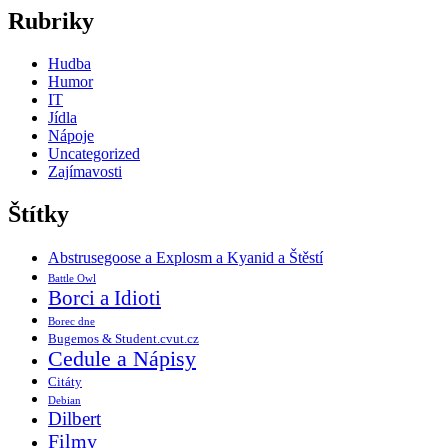
Rubriky
Hudba
Humor
IT
Jídla
Nápoje
Uncategorized
Zajímavosti
Štítky
Abstrusegoose a Explosm a Kyanid a Štěstí
Battle Owl
Borci a Idioti
Borec dne
Bugemos & Student.cvut.cz
Cedule a Nápisy
Citáty
Debian
Dilbert
Filmy