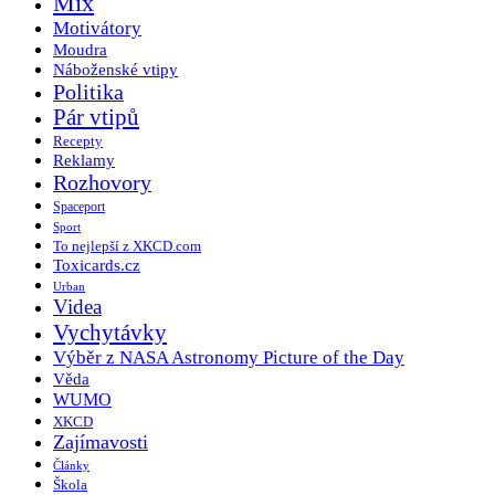
Mix
Motivátory
Moudra
Náboženské vtipy
Politika
Pár vtipů
Recepty
Reklamy
Rozhovory
Spaceport
Sport
To nejlepší z XKCD.com
Toxicards.cz
Urban
Videa
Vychytávky
Výběr z NASA Astronomy Picture of the Day
Věda
WUMO
XKCD
Zajímavosti
Články
Škola