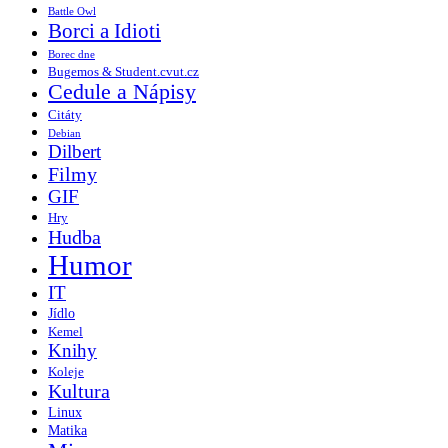
Battle Owl
Borci a Idioti
Borec dne
Bugemos & Student.cvut.cz
Cedule a Nápisy
Citáty
Debian
Dilbert
Filmy
GIF
Hry
Hudba
Humor
IT
Jídlo
Kemel
Knihy
Koleje
Kultura
Linux
Matika