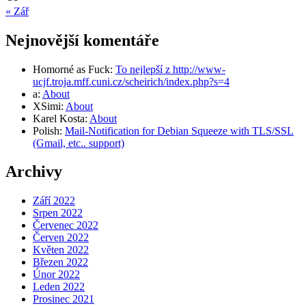
« Zář
Nejnovější komentáře
Homorné as Fuck
:
To nejlepší z http://www-
ucjf.troja.mff.cuni.cz/scheirich/index.php?s=4
a
:
About
XSimi
:
About
Karel Kosta
:
About
Polish
:
Mail-Notification for Debian Squeeze with TLS/SSL
(Gmail, etc.. support)
Archivy
Září 2022
Srpen 2022
Červenec 2022
Červen 2022
Květen 2022
Březen 2022
Únor 2022
Leden 2022
Prosinec 2021