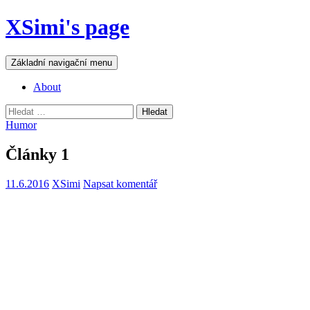
Přejít
XSimi's page
k
obsahu
webu
Hledat
Základní navigační menu
About
Vyhledávání
Humor
Články 1
11.6.2016
XSimi
Napsat komentář