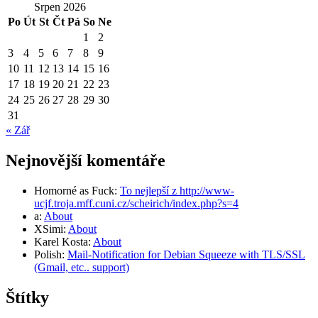
Srpen 2026
Po
Út
St
Čt
Pá
So
Ne
1
2
3
4
5
6
7
8
9
10
11
12
13
14
15
16
17
18
19
20
21
22
23
24
25
26
27
28
29
30
31
« Zář
Nejnovější komentáře
Homorné as Fuck
:
To nejlepší z http://www-
ucjf.troja.mff.cuni.cz/scheirich/index.php?s=4
a
:
About
XSimi
:
About
Karel Kosta
:
About
Polish
:
Mail-Notification for Debian Squeeze with TLS/SSL
(Gmail, etc.. support)
Štítky