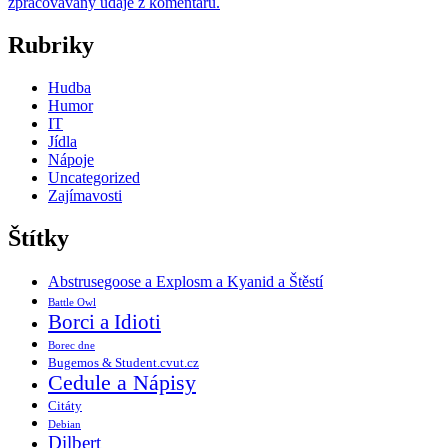
zpracovávány údaje z komentářů.
Rubriky
Hudba
Humor
IT
Jídla
Nápoje
Uncategorized
Zajímavosti
Štítky
Abstrusegoose a Explosm a Kyanid a Štěstí
Battle Owl
Borci a Idioti
Borec dne
Bugemos & Student.cvut.cz
Cedule a Nápisy
Citáty
Debian
Dilbert