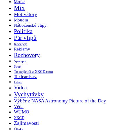
Matika
Mix
Motivátory
Moudra
Náboženské vtipy
Politika
Pár vtipů
Recepty
Reklamy
Rozhovory
Spaceport
Sport
To nejlepší z XKCD.com
Toxicards.cz
Urban
Videa
Vychytávky
Výběr z NASA Astronomy Picture of the Day
Věda
WUMO
XKCD
Zajímavosti
Články