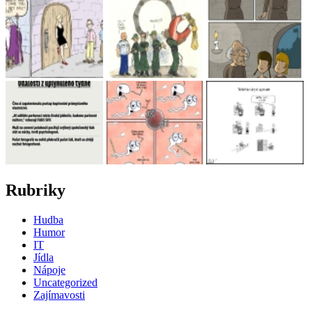
Rubriky
Hudba
Humor
IT
Jídla
Nápoje
Uncategorized
Zajímavosti