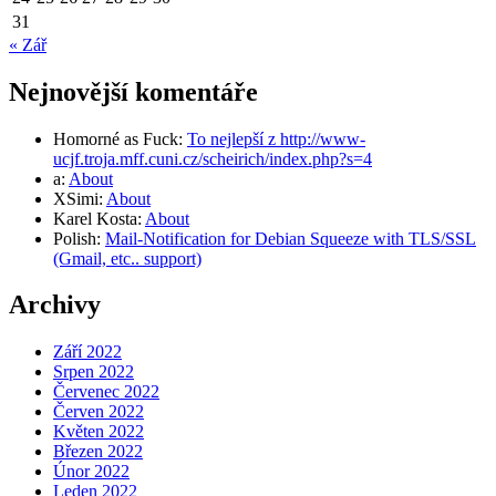
31
« Zář
Nejnovější komentáře
Homorné as Fuck
:
To nejlepší z http://www-
ucjf.troja.mff.cuni.cz/scheirich/index.php?s=4
a
:
About
XSimi
:
About
Karel Kosta
:
About
Polish
:
Mail-Notification for Debian Squeeze with TLS/SSL
(Gmail, etc.. support)
Archivy
Září 2022
Srpen 2022
Červenec 2022
Červen 2022
Květen 2022
Březen 2022
Únor 2022
Leden 2022