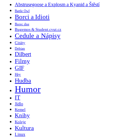
Abstrusegoose a Explosm a Kyanid a Štěstí
Battle Owl
Borci a Idioti
Borec dne
Bugemos & Student.cvut.cz
Cedule a Nápisy
Citáty
Debian
Dilbert
Filmy
GIF
Hry
Hudba
Humor
IT
Jídlo
Kemel
Knihy
Koleje
Kultura
Linux