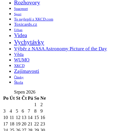
Rozhovory
Spaceport
Sport
To nejlepší z XKCD.com
Toxicards.cz
Urban
Videa
Vychytávky
Výběr z NASA Astronomy Picture of the Day
Věda
WUMO
XKCD
Zajímavosti
Články
Škola
Srpen 2026
Po
Út
St
Čt
Pá
So
Ne
1
2
3
4
5
6
7
8
9
10
11
12
13
14
15
16
17
18
19
20
21
22
23
24
25
26
27
28
29
30