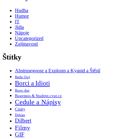
Hudba
Humor
IT
Jídla
Nápoje
Uncategorized
Zajímavosti
Štítky
Abstrusegoose a Explosm a Kyanid a Štěstí
Battle Owl
Borci a Idioti
Borec dne
Bugemos & Student.cvut.cz
Cedule a Nápisy
Citáty
Debian
Dilbert
Filmy
GIF