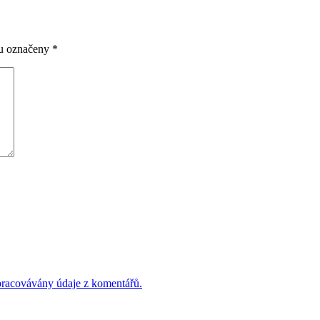
ou označeny
*
 zpracovávány údaje z komentářů.