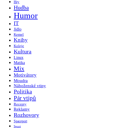
Hry
Hudba
Humor
IT
Jídlo
Kemel
Knihy
Koleje
Kultura
Linux
Matika
Mix
Motivátory
Moudra
Náboženské vtipy
Politika
Pár vtipů
Recepty
Reklamy
Rozhovory
Spaceport
Sport