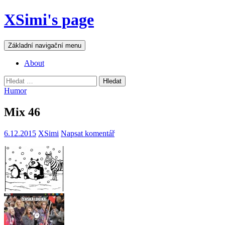
Přejít
XSimi's page
k
obsahu
webu
Hledat
Základní navigační menu
About
Vyhledávání
Humor
Mix 46
6.12.2015
XSimi
Napsat komentář