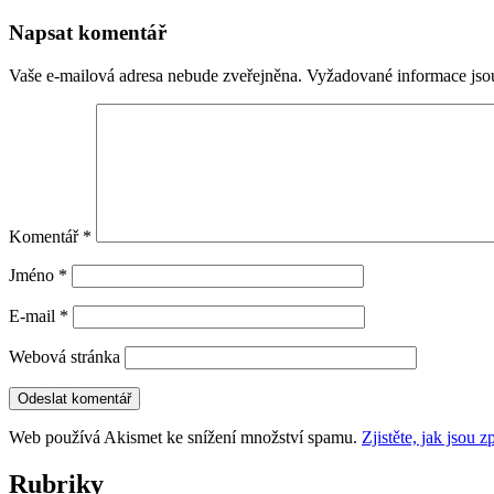
pro
Napsat komentář
příspěvky
Vaše e-mailová adresa nebude zveřejněna.
Vyžadované informace js
Komentář
*
Jméno
*
E-mail
*
Webová stránka
Web používá Akismet ke snížení množství spamu.
Zjistěte, jak jsou
Rubriky