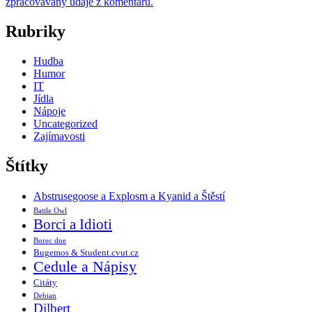
zpracovávány údaje z komentářů.
Rubriky
Hudba
Humor
IT
Jídla
Nápoje
Uncategorized
Zajímavosti
Štítky
Abstrusegoose a Explosm a Kyanid a Štěstí
Battle Owl
Borci a Idioti
Borec dne
Bugemos & Student.cvut.cz
Cedule a Nápisy
Citáty
Debian
Dilbert