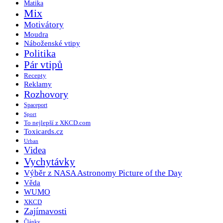
Matika
Mix
Motivátory
Moudra
Náboženské vtipy
Politika
Pár vtipů
Recepty
Reklamy
Rozhovory
Spaceport
Sport
To nejlepší z XKCD.com
Toxicards.cz
Urban
Videa
Vychytávky
Výběr z NASA Astronomy Picture of the Day
Věda
WUMO
XKCD
Zajímavosti
Články