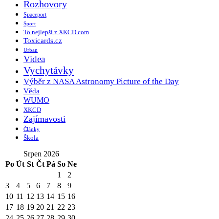
Rozhovory
Spaceport
Sport
To nejlepší z XKCD.com
Toxicards.cz
Urban
Videa
Vychytávky
Výběr z NASA Astronomy Picture of the Day
Věda
WUMO
XKCD
Zajímavosti
Články
Škola
Srpen 2026
Po
Út
St
Čt
Pá
So
Ne
1
2
3
4
5
6
7
8
9
10
11
12
13
14
15
16
17
18
19
20
21
22
23
24
25
26
27
28
29
30