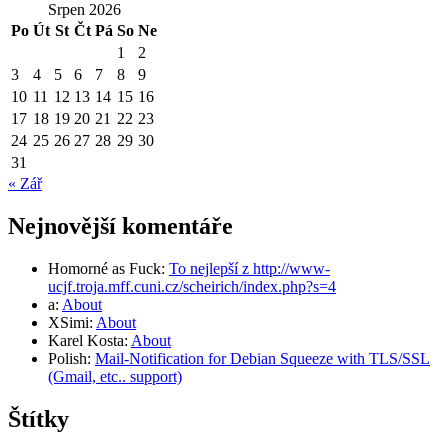
Srpen 2026
Po
Út
St
Čt
Pá
So
Ne
1
2
3
4
5
6
7
8
9
10
11
12
13
14
15
16
17
18
19
20
21
22
23
24
25
26
27
28
29
30
31
« Zář
Nejnovější komentáře
Homorné as Fuck
:
To nejlepší z http://www-
ucjf.troja.mff.cuni.cz/scheirich/index.php?s=4
a
:
About
XSimi
:
About
Karel Kosta
:
About
Polish
:
Mail-Notification for Debian Squeeze with TLS/SSL
(Gmail, etc.. support)
Štítky