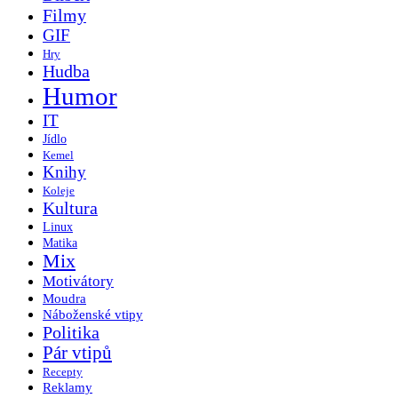
Filmy
GIF
Hry
Hudba
Humor
IT
Jídlo
Kemel
Knihy
Koleje
Kultura
Linux
Matika
Mix
Motivátory
Moudra
Náboženské vtipy
Politika
Pár vtipů
Recepty
Reklamy