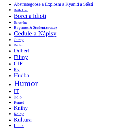
Abstrusegoose a Explosm a Kyanid a Štěstí
Battle Owl
Borci a Idioti
Borec dne
Bugemos & Student.cvut.cz
Cedule a Nápisy
Citáty
Debian
Dilbert
Filmy
GIF
Hry
Hudba
Humor
IT
Jídlo
Kemel
Knihy
Koleje
Kultura
Linux