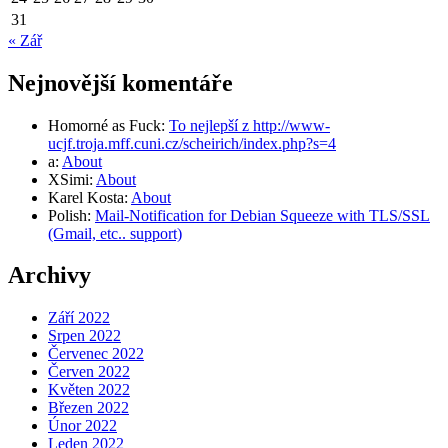
31
« Zář
Nejnovější komentáře
Homorné as Fuck
:
To nejlepší z http://www-
ucjf.troja.mff.cuni.cz/scheirich/index.php?s=4
a
:
About
XSimi
:
About
Karel Kosta
:
About
Polish
:
Mail-Notification for Debian Squeeze with TLS/SSL
(Gmail, etc.. support)
Archivy
Září 2022
Srpen 2022
Červenec 2022
Červen 2022
Květen 2022
Březen 2022
Únor 2022
Leden 2022