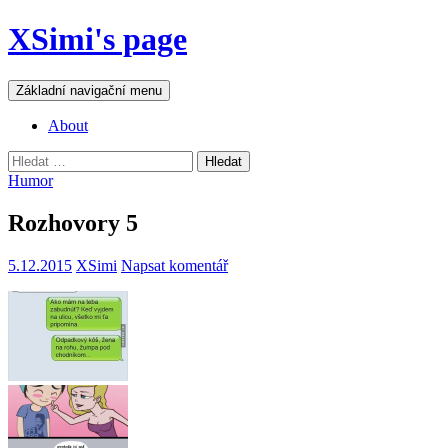
Přejít
XSimi's page
k
obsahu
webu
Hledat
Základní navigační menu
About
Vyhledávání
Humor
Rozhovory 5
5.12.2015
XSimi
Napsat komentář