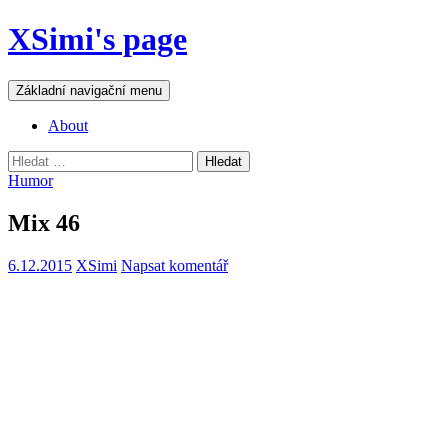
Přejít
XSimi's page
k
obsahu
webu
Hledat
Základní navigační menu
About
Vyhledávání
Humor
Mix 46
6.12.2015
XSimi
Napsat komentář