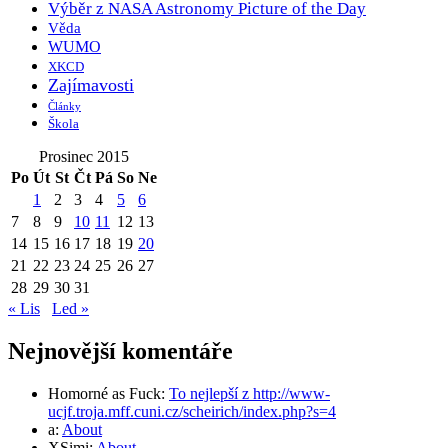
Výběr z NASA Astronomy Picture of the Day
Věda
WUMO
XKCD
Zajímavosti
Články
Škola
Prosinec 2015
Po
Út
St
Čt
Pá
So
Ne
1
2
3
4
5
6
7
8
9
10
11
12
13
14
15
16
17
18
19
20
21
22
23
24
25
26
27
28
29
30
31
« Lis
Led »
Nejnovější komentáře
Homorné as Fuck
:
To nejlepší z http://www-
ucjf.troja.mff.cuni.cz/scheirich/index.php?s=4
a
:
About
XSimi
:
About