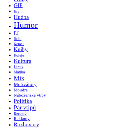
GIF
Hry
Hudba
Humor
IT
Jídlo
Kemel
Knihy
Koleje
Kultura
Linux
Matika
Mix
Motivátory
Moudra
Náboženské vtipy
Politika
Pár vtipů
Recepty
Reklamy
Rozhovory