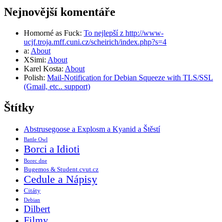
Nejnovější komentáře
Homorné as Fuck
:
To nejlepší z http://www-
ucjf.troja.mff.cuni.cz/scheirich/index.php?s=4
a
:
About
XSimi
:
About
Karel Kosta
:
About
Polish
:
Mail-Notification for Debian Squeeze with TLS/SSL
(Gmail, etc.. support)
Štítky
Abstrusegoose a Explosm a Kyanid a Štěstí
Battle Owl
Borci a Idioti
Borec dne
Bugemos & Student.cvut.cz
Cedule a Nápisy
Citáty
Debian
Dilbert
Filmy