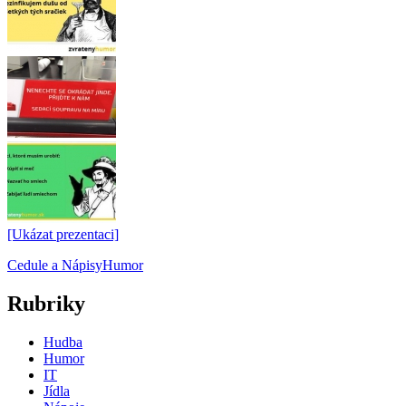
[Ukázat prezentaci]
Cedule a Nápisy
Humor
Rubriky
Hudba
Humor
IT
Jídla