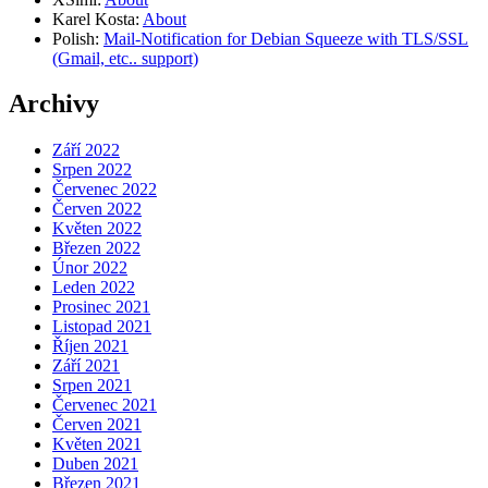
Karel Kosta
:
About
Polish
:
Mail-Notification for Debian Squeeze with TLS/SSL
(Gmail, etc.. support)
Archivy
Září 2022
Srpen 2022
Červenec 2022
Červen 2022
Květen 2022
Březen 2022
Únor 2022
Leden 2022
Prosinec 2021
Listopad 2021
Říjen 2021
Září 2021
Srpen 2021
Červenec 2021
Červen 2021
Květen 2021
Duben 2021
Březen 2021