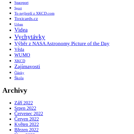
Spaceport
Sport
To nejlepší z XKCD.com
Toxicards.cz
Urban
Videa
Vychytávky
Výběr z NASA Astronomy Picture of the Day
Věda
WUMO
XKCD
Zajímavosti
Články
Škola
Archivy
Září 2022
Srpen 2022
Červenec 2022
Červen 2022
Květen 2022
Březen 2022