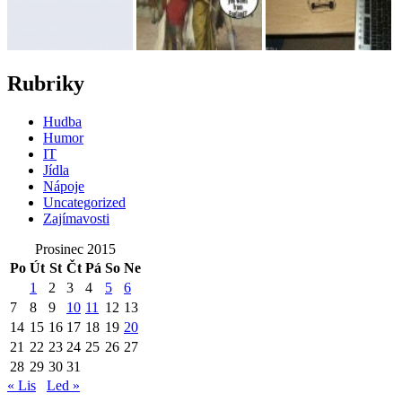
Rubriky
Hudba
Humor
IT
Jídla
Nápoje
Uncategorized
Zajímavosti
Prosinec 2015
Po
Út
St
Čt
Pá
So
Ne
1
2
3
4
5
6
7
8
9
10
11
12
13
14
15
16
17
18
19
20
21
22
23
24
25
26
27
28
29
30
31
« Lis
Led »