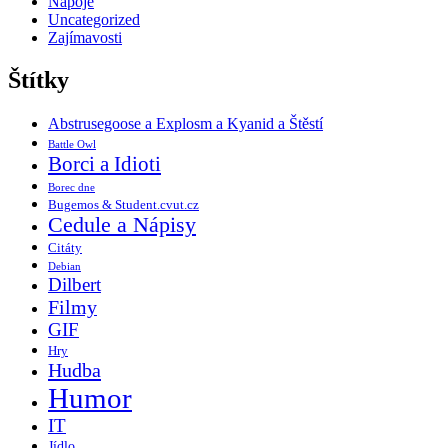
Nápoje
Uncategorized
Zajímavosti
Štítky
Abstrusegoose a Explosm a Kyanid a Štěstí
Battle Owl
Borci a Idioti
Borec dne
Bugemos & Student.cvut.cz
Cedule a Nápisy
Citáty
Debian
Dilbert
Filmy
GIF
Hry
Hudba
Humor
IT
Jídlo