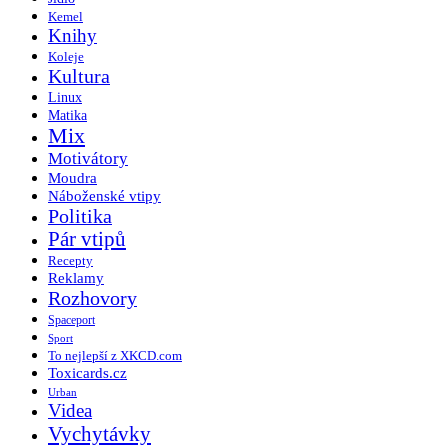
Kemel
Knihy
Koleje
Kultura
Linux
Matika
Mix
Motivátory
Moudra
Náboženské vtipy
Politika
Pár vtipů
Recepty
Reklamy
Rozhovory
Spaceport
Sport
To nejlepší z XKCD.com
Toxicards.cz
Urban
Videa
Vychytávky