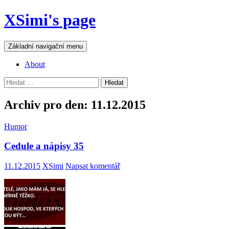
Přejít
XSimi's page
k
obsahu
webu
Hledat
Základní navigační menu
About
Vyhledávání
Archiv pro den: 11.12.2015
Humor
Cedule a nápisy 35
11.12.2015
XSimi
Napsat komentář