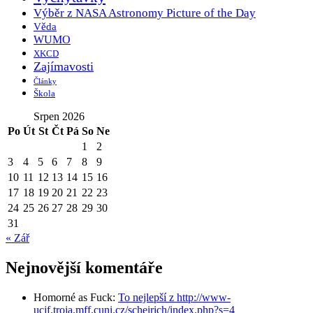
Výběr z NASA Astronomy Picture of the Day
Věda
WUMO
XKCD
Zajímavosti
Články
Škola
Srpen 2026
Po
Út
St
Čt
Pá
So
Ne
1
2
3
4
5
6
7
8
9
10
11
12
13
14
15
16
17
18
19
20
21
22
23
24
25
26
27
28
29
30
31
« Zář
Nejnovější komentáře
Homorné as Fuck
:
To nejlepší z http://www-
ucjf.troja.mff.cuni.cz/scheirich/index.php?s=4