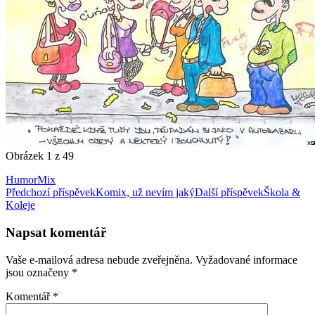
Obrázek 1 z 49
Humor
Mix
Navigace
Předchozí příspěvek
Komix, už nevím jaký
Další příspěvek
Škola &
Koleje
pro
příspěvky
Napsat komentář
Vaše e-mailová adresa nebude zveřejněna.
Vyžadované informace
jsou označeny
*
Komentář
*