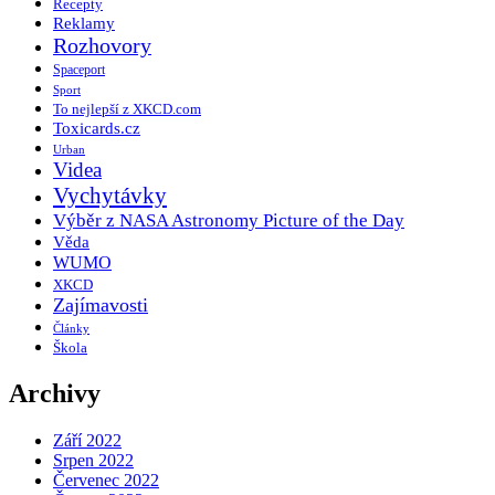
Recepty
Reklamy
Rozhovory
Spaceport
Sport
To nejlepší z XKCD.com
Toxicards.cz
Urban
Videa
Vychytávky
Výběr z NASA Astronomy Picture of the Day
Věda
WUMO
XKCD
Zajímavosti
Články
Škola
Archivy
Září 2022
Srpen 2022
Červenec 2022