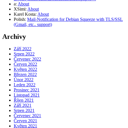
a
:
About
XSimi
:
About
Karel Kosta
:
About
Polish
:
Mail-Notification for Debian Squeeze with TLS/SSL
(Gmail, etc.. support)
Archivy
Září 2022
Srpen 2022
Červenec 2022
Červen 2022
Květen 2022
Březen 2022
Únor 2022
Leden 2022
Prosinec 2021
Listopad 2021
Říjen 2021
Září 2021
Srpen 2021
Červenec 2021
Červen 2021
Květen 2021