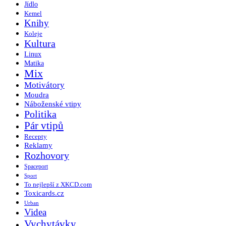
Jídlo
Kemel
Knihy
Koleje
Kultura
Linux
Matika
Mix
Motivátory
Moudra
Náboženské vtipy
Politika
Pár vtipů
Recepty
Reklamy
Rozhovory
Spaceport
Sport
To nejlepší z XKCD.com
Toxicards.cz
Urban
Videa
Vychytávky