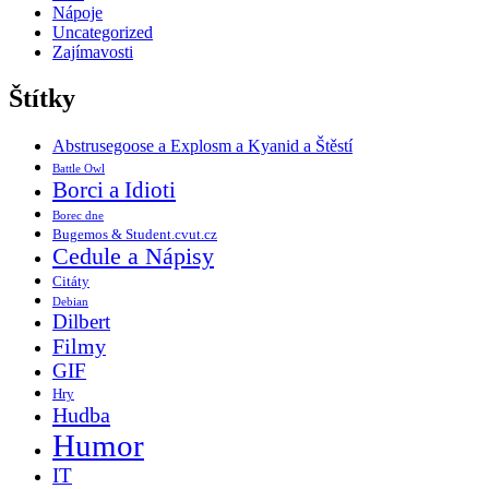
Nápoje
Uncategorized
Zajímavosti
Štítky
Abstrusegoose a Explosm a Kyanid a Štěstí
Battle Owl
Borci a Idioti
Borec dne
Bugemos & Student.cvut.cz
Cedule a Nápisy
Citáty
Debian
Dilbert
Filmy
GIF
Hry
Hudba
Humor
IT