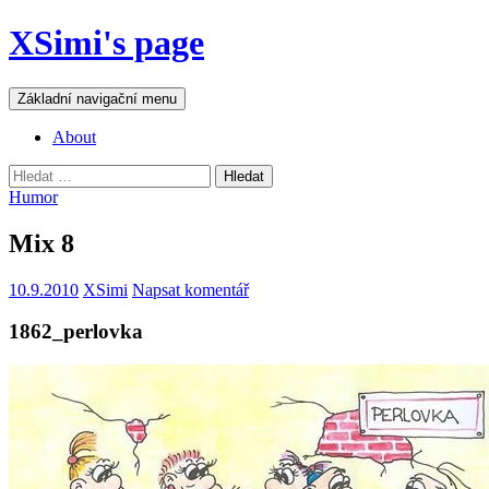
Přejít
XSimi's page
k
obsahu
webu
Hledat
Základní navigační menu
About
Vyhledávání
Humor
Mix 8
10.9.2010
XSimi
Napsat komentář
1862_perlovka