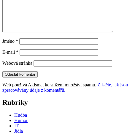
Jméno
*
E-mail
*
Webová stránka
Web používá Akismet ke snížení množství spamu.
Zjistěte, jak jsou
zpracovávány údaje z komentářů.
Rubriky
Hudba
Humor
IT
Jídla