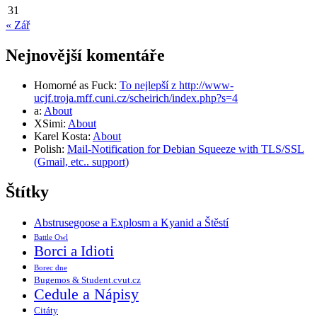
31
« Zář
Nejnovější komentáře
Homorné as Fuck
:
To nejlepší z http://www-
ucjf.troja.mff.cuni.cz/scheirich/index.php?s=4
a
:
About
XSimi
:
About
Karel Kosta
:
About
Polish
:
Mail-Notification for Debian Squeeze with TLS/SSL
(Gmail, etc.. support)
Štítky
Abstrusegoose a Explosm a Kyanid a Štěstí
Battle Owl
Borci a Idioti
Borec dne
Bugemos & Student.cvut.cz
Cedule a Nápisy
Citáty