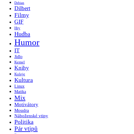
Debian
Dilbert
Filmy
GIF
Hry
Hudba
Humor
IT
Jídlo
Kemel
Knihy
Koleje
Kultura
Linux
Matika
Mix
Motivátory
Moudra
Náboženské vtipy
Politika
Pár vtipů