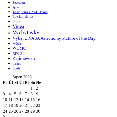
Spaceport
Sport
To nejlepší z XKCD.com
Toxicards.cz
Urban
Videa
Vychytávky
Výběr z NASA Astronomy Picture of the Day
Věda
WUMO
XKCD
Zajímavosti
Články
Škola
Srpen 2026
Po
Út
St
Čt
Pá
So
Ne
1
2
3
4
5
6
7
8
9
10
11
12
13
14
15
16
17
18
19
20
21
22
23
24
25
26
27
28
29
30
31