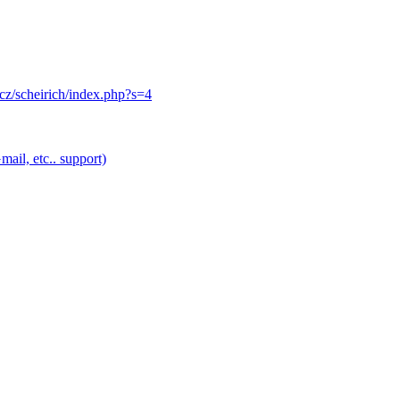
.cz/scheirich/index.php?s=4
ail, etc.. support)