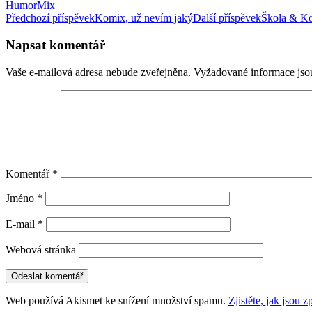
Humor
Mix
Navigace
Předchozí příspěvek
Komix, už nevím jaký
Další příspěvek
Škola & Ko
pro
Napsat komentář
příspěvky
Vaše e-mailová adresa nebude zveřejněna.
Vyžadované informace js
Komentář
*
Jméno
*
E-mail
*
Webová stránka
Web používá Akismet ke snížení množství spamu.
Zjistěte, jak jsou