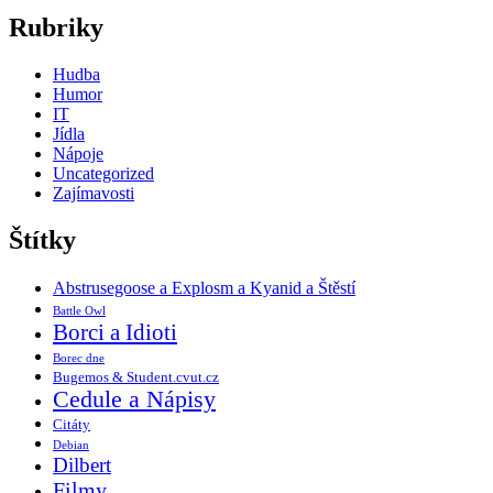
Rubriky
Hudba
Humor
IT
Jídla
Nápoje
Uncategorized
Zajímavosti
Štítky
Abstrusegoose a Explosm a Kyanid a Štěstí
Battle Owl
Borci a Idioti
Borec dne
Bugemos & Student.cvut.cz
Cedule a Nápisy
Citáty
Debian
Dilbert
Filmy