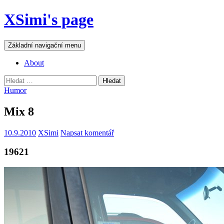
Přejít
XSimi's page
k
obsahu
webu
Hledat
Základní navigační menu
About
Vyhledávání
Humor
Mix 8
10.9.2010
XSimi
Napsat komentář
19621