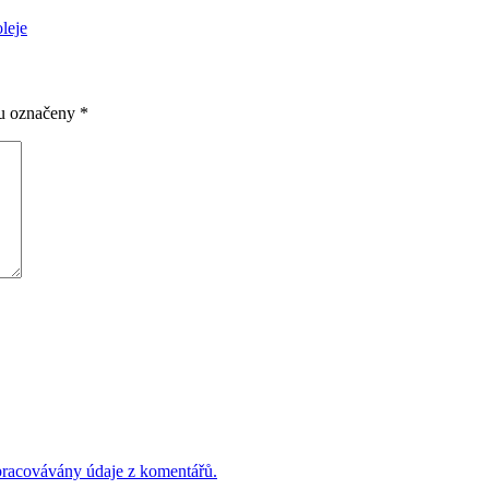
leje
ou označeny
*
 zpracovávány údaje z komentářů.