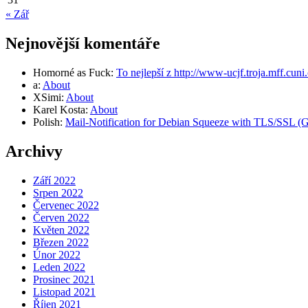
« Zář
Nejnovější komentáře
Homorné as Fuck
:
To nejlepší z http://www-ucjf.troja.mff.cuni
a
:
About
XSimi
:
About
Karel Kosta
:
About
Polish
:
Mail-Notification for Debian Squeeze with TLS/SSL (Gm
Archivy
Září 2022
Srpen 2022
Červenec 2022
Červen 2022
Květen 2022
Březen 2022
Únor 2022
Leden 2022
Prosinec 2021
Listopad 2021
Říjen 2021