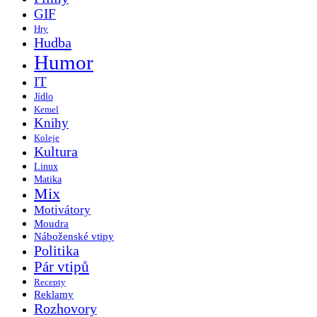
GIF
Hry
Hudba
Humor
IT
Jídlo
Kemel
Knihy
Koleje
Kultura
Linux
Matika
Mix
Motivátory
Moudra
Náboženské vtipy
Politika
Pár vtipů
Recepty
Reklamy
Rozhovory