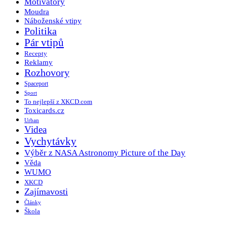
Motivátory
Moudra
Náboženské vtipy
Politika
Pár vtipů
Recepty
Reklamy
Rozhovory
Spaceport
Sport
To nejlepší z XKCD.com
Toxicards.cz
Urban
Videa
Vychytávky
Výběr z NASA Astronomy Picture of the Day
Věda
WUMO
XKCD
Zajímavosti
Články
Škola