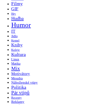
Filmy
GIF
Hry
Hudba
Humor
IT
Jídlo
Kemel
Knihy
Koleje
Kultura
Linux
Matika
Mix
Motivátory
Moudra
Náboženské vtipy
Politika
Pár vtipů
Recepty
Reklamy