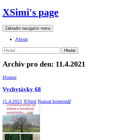
Přejít
XSimi's page
k
obsahu
webu
Hledat
Základní navigační menu
About
Vyhledávání
Archiv pro den: 11.4.2021
Humor
Vychytávky 68
11.4.2021
XSimi
Napsat komentář