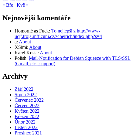
« Bře
Kvě »
Nejnovější komentáře
Homorné as Fuck
:
To nejlepší z http://www-
ucjf.troja.mff.cuni.cz/scheirich/index.php?s=4
a
:
About
XSimi
:
About
Karel Kosta
:
About
Polish
:
Mail-Notification for Debian Squeeze with TLS/SSL
(Gmail, etc.. support)
Archivy
Září 2022
Srpen 2022
Červenec 2022
Červen 2022
Květen 2022
Březen 2022
Únor 2022
Leden 2022
Prosinec 2021