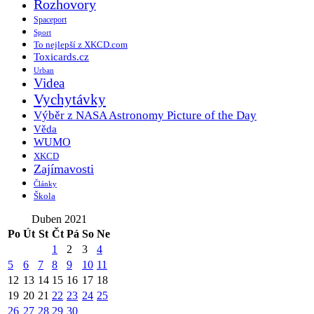
Rozhovory
Spaceport
Sport
To nejlepší z XKCD.com
Toxicards.cz
Urban
Videa
Vychytávky
Výběr z NASA Astronomy Picture of the Day
Věda
WUMO
XKCD
Zajímavosti
Články
Škola
Duben 2021
Po
Út
St
Čt
Pá
So
Ne
1
2
3
4
5
6
7
8
9
10
11
12
13
14
15
16
17
18
19
20
21
22
23
24
25
26
27
28
29
30