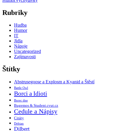
Humor
Vychytávky
Rubriky
Hudba
Humor
IT
Jídla
Nápoje
Uncategorized
Zajímavosti
Štítky
Abstrusegoose a Explosm a Kyanid a Štěstí
Battle Owl
Borci a Idioti
Borec dne
Bugemos & Student.cvut.cz
Cedule a Nápisy
Citáty
Debian
Dilbert