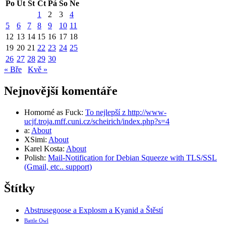
Po
Út
St
Čt
Pá
So
Ne
1
2
3
4
5
6
7
8
9
10
11
12
13
14
15
16
17
18
19
20
21
22
23
24
25
26
27
28
29
30
« Bře
Kvě »
Nejnovější komentáře
Homorné as Fuck
:
To nejlepší z http://www-
ucjf.troja.mff.cuni.cz/scheirich/index.php?s=4
a
:
About
XSimi
:
About
Karel Kosta
:
About
Polish
:
Mail-Notification for Debian Squeeze with TLS/SSL
(Gmail, etc.. support)
Štítky
Abstrusegoose a Explosm a Kyanid a Štěstí
Battle Owl