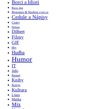
Borci a Idioti
Borec dne
Bugemos & Student.cvut.cz
Cedule a Nápisy
Citáty
Debian
Dilbert
Filmy
GIF
Hry
Hudba
Humor
IT
Jídlo
Kemel
Knihy
Koleje
Kultura
Linux
Matika
Mix