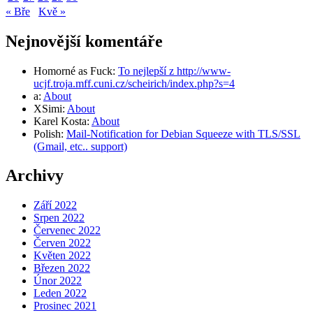
« Bře
Kvě »
Nejnovější komentáře
Homorné as Fuck
:
To nejlepší z http://www-
ucjf.troja.mff.cuni.cz/scheirich/index.php?s=4
a
:
About
XSimi
:
About
Karel Kosta
:
About
Polish
:
Mail-Notification for Debian Squeeze with TLS/SSL
(Gmail, etc.. support)
Archivy
Září 2022
Srpen 2022
Červenec 2022
Červen 2022
Květen 2022
Březen 2022
Únor 2022
Leden 2022
Prosinec 2021