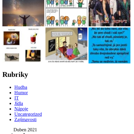
Rubriky
Hudba
Humor
IT
Jídla
Nápoje
Uncategorized
Zajímavosti
Duben 2021