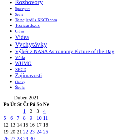
Rozhovory
Spaceport
Sport
To nejlepší z XKCD.com
Toxicards.cz
Urban
Videa
Vychytávky
Výběr z NASA Astronomy Picture of the Day
Věda
WUMO
XKCD
Zajímavosti
Články
Škola
Duben 2021
Po
Út
St
Čt
Pá
So
Ne
1
2
3
4
5
6
7
8
9
10
11
12
13
14
15
16
17
18
19
20
21
22
23
24
25
26
27
28
29
30