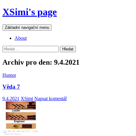
Přejít
XSimi's page
k
obsahu
webu
Hledat
Základní navigační menu
About
Vyhledávání
Archiv pro den: 9.4.2021
Humor
Věda 7
9.4.2021
XSimi
Napsat komentář