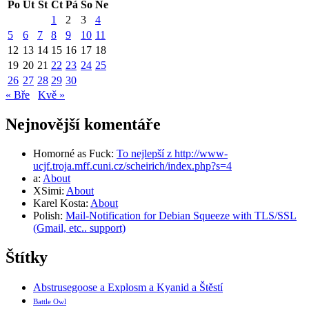
Po
Út
St
Čt
Pá
So
Ne
1
2
3
4
5
6
7
8
9
10
11
12
13
14
15
16
17
18
19
20
21
22
23
24
25
26
27
28
29
30
« Bře
Kvě »
Nejnovější komentáře
Homorné as Fuck
:
To nejlepší z http://www-
ucjf.troja.mff.cuni.cz/scheirich/index.php?s=4
a
:
About
XSimi
:
About
Karel Kosta
:
About
Polish
:
Mail-Notification for Debian Squeeze with TLS/SSL
(Gmail, etc.. support)
Štítky
Abstrusegoose a Explosm a Kyanid a Štěstí
Battle Owl