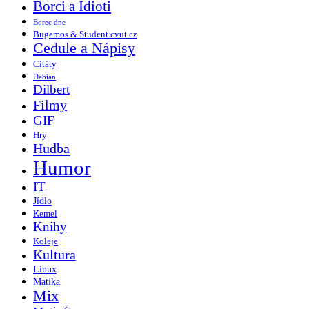
Borci a Idioti
Borec dne
Bugemos & Student.cvut.cz
Cedule a Nápisy
Citáty
Debian
Dilbert
Filmy
GIF
Hry
Hudba
Humor
IT
Jídlo
Kemel
Knihy
Koleje
Kultura
Linux
Matika
Mix