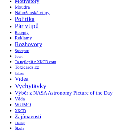
Motivátory
Moudra
Náboženské vtipy
Politika
Pár vtipů
Recepty
Reklamy
Rozhovory
Spaceport
Sport
To nejlepší z XKCD.com
Toxicards.cz
Urban
Videa
Vychytávky
Výběr z NASA Astronomy Picture of the Day
Věda
WUMO
XKCD
Zajímavosti
Články
Škola