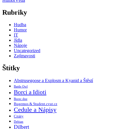
Humor
Věda
Rubriky
Hudba
Humor
IT
Jídla
Nápoje
Uncategorized
Zajímavosti
Štítky
Abstrusegoose a Explosm a Kyanid a Štěstí
Battle Owl
Borci a Idioti
Borec dne
Bugemos & Student.cvut.cz
Cedule a Nápisy
Citáty
Debian
Dilbert