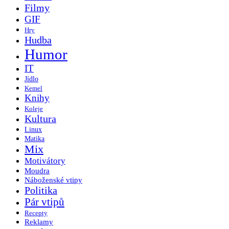
Filmy
GIF
Hry
Hudba
Humor
IT
Jídlo
Kemel
Knihy
Koleje
Kultura
Linux
Matika
Mix
Motivátory
Moudra
Náboženské vtipy
Politika
Pár vtipů
Recepty
Reklamy