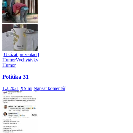
[Ukázat prezentaci]
Humor
Vychytávky
Humor
Politika 31
1.2.2021
XSimi
Napsat komentář