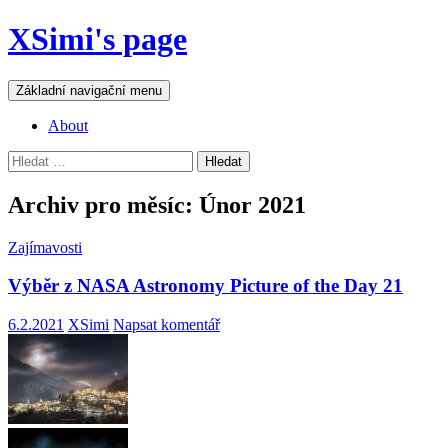
Přejít
XSimi's page
k
obsahu
webu
Hledat
Základní navigační menu
About
Vyhledávání
Archiv pro měsíc: Únor 2021
Zajímavosti
Výběr z NASA Astronomy Picture of the Day 21
6.2.2021
XSimi
Napsat komentář