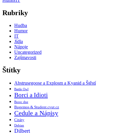
Humor
IT
Rubriky
Hudba
Humor
IT
Jídla
Nápoje
Uncategorized
Zajímavosti
Štítky
Abstrusegoose a Explosm a Kyanid a Štěstí
Battle Owl
Borci a Idioti
Borec dne
Bugemos & Student.cvut.cz
Cedule a Nápisy
Citáty
Debian
Dilbert