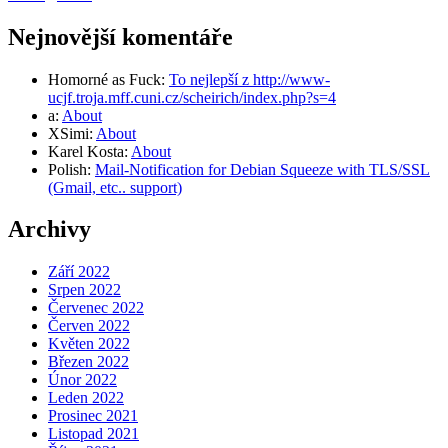
Nejnovější komentáře
Homorné as Fuck
:
To nejlepší z http://www-
ucjf.troja.mff.cuni.cz/scheirich/index.php?s=4
a
:
About
XSimi
:
About
Karel Kosta
:
About
Polish
:
Mail-Notification for Debian Squeeze with TLS/SSL
(Gmail, etc.. support)
Archivy
Září 2022
Srpen 2022
Červenec 2022
Červen 2022
Květen 2022
Březen 2022
Únor 2022
Leden 2022
Prosinec 2021
Listopad 2021