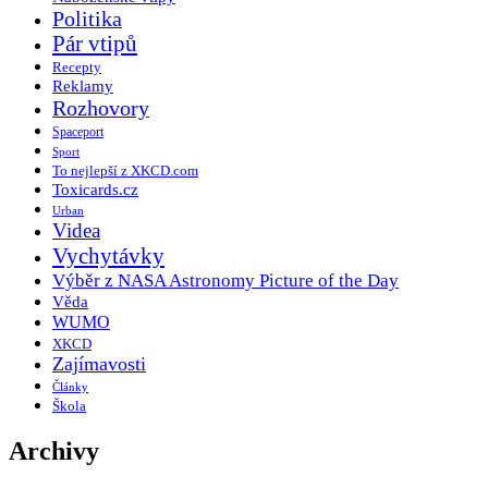
Politika
Pár vtipů
Recepty
Reklamy
Rozhovory
Spaceport
Sport
To nejlepší z XKCD.com
Toxicards.cz
Urban
Videa
Vychytávky
Výběr z NASA Astronomy Picture of the Day
Věda
WUMO
XKCD
Zajímavosti
Články
Škola
Archivy