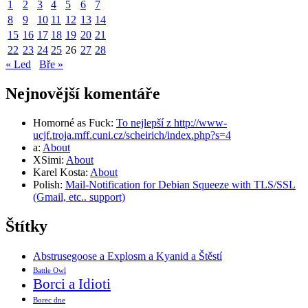
1
2
3
4
5
6
7
8
9
10
11
12
13
14
15
16
17
18
19
20
21
22
23
24
25
26
27
28
« Led
Bře »
Nejnovější komentáře
Homorné as Fuck
:
To nejlepší z http://www-
ucjf.troja.mff.cuni.cz/scheirich/index.php?s=4
a
:
About
XSimi
:
About
Karel Kosta
:
About
Polish
:
Mail-Notification for Debian Squeeze with TLS/SSL
(Gmail, etc.. support)
Štítky
Abstrusegoose a Explosm a Kyanid a Štěstí
Battle Owl
Borci a Idioti
Borec dne