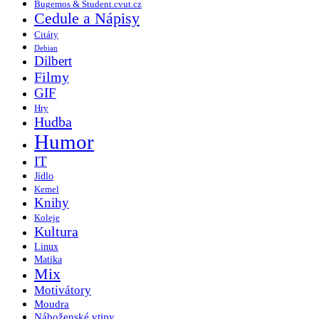
Bugemos & Student.cvut.cz
Cedule a Nápisy
Citáty
Debian
Dilbert
Filmy
GIF
Hry
Hudba
Humor
IT
Jídlo
Kemel
Knihy
Koleje
Kultura
Linux
Matika
Mix
Motivátory
Moudra
Náboženské vtipy