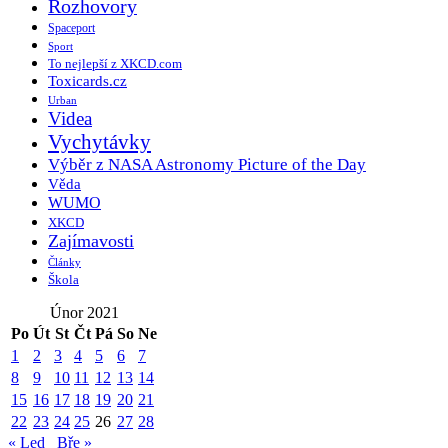
Rozhovory
Spaceport
Sport
To nejlepší z XKCD.com
Toxicards.cz
Urban
Videa
Vychytávky
Výběr z NASA Astronomy Picture of the Day
Věda
WUMO
XKCD
Zajímavosti
Články
Škola
Únor 2021
Po
Út
St
Čt
Pá
So
Ne
1
2
3
4
5
6
7
8
9
10
11
12
13
14
15
16
17
18
19
20
21
22
23
24
25
26
27
28
« Led
Bře »