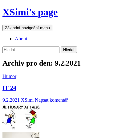
Přejít
XSimi's page
k
obsahu
webu
Hledat
Základní navigační menu
About
Vyhledávání
Archiv pro den: 9.2.2021
Humor
IT 24
9.2.2021
XSimi
Napsat komentář