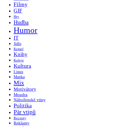
Filmy
GIF
Hry
Hudba
Humor
IT
Jídlo
Kemel
Knihy
Koleje
Kultura
Linux
Matika
Mix
Motivátory
Moudra
Náboženské vtipy
Politika
Pár vtipů
Recepty
Reklamy