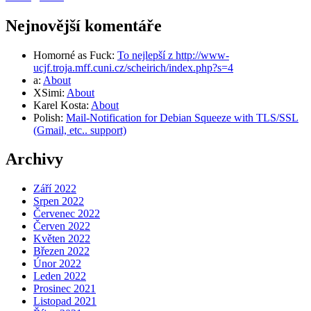
Nejnovější komentáře
Homorné as Fuck
:
To nejlepší z http://www-
ucjf.troja.mff.cuni.cz/scheirich/index.php?s=4
a
:
About
XSimi
:
About
Karel Kosta
:
About
Polish
:
Mail-Notification for Debian Squeeze with TLS/SSL
(Gmail, etc.. support)
Archivy
Září 2022
Srpen 2022
Červenec 2022
Červen 2022
Květen 2022
Březen 2022
Únor 2022
Leden 2022
Prosinec 2021
Listopad 2021