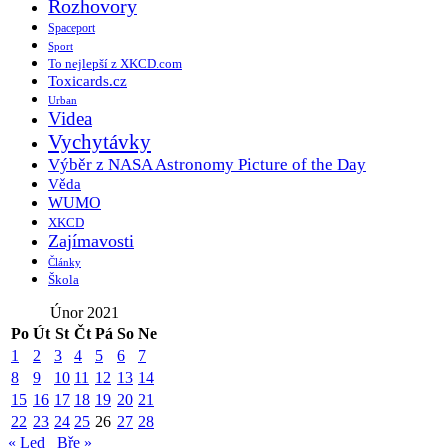
Rozhovory
Spaceport
Sport
To nejlepší z XKCD.com
Toxicards.cz
Urban
Videa
Vychytávky
Výběr z NASA Astronomy Picture of the Day
Věda
WUMO
XKCD
Zajímavosti
Články
Škola
Únor 2021
Po
Út
St
Čt
Pá
So
Ne
1
2
3
4
5
6
7
8
9
10
11
12
13
14
15
16
17
18
19
20
21
22
23
24
25
26
27
28
« Led
Bře »