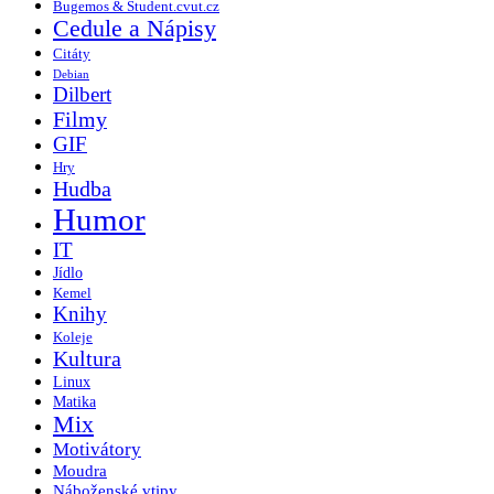
Bugemos & Student.cvut.cz
Cedule a Nápisy
Citáty
Debian
Dilbert
Filmy
GIF
Hry
Hudba
Humor
IT
Jídlo
Kemel
Knihy
Koleje
Kultura
Linux
Matika
Mix
Motivátory
Moudra
Náboženské vtipy