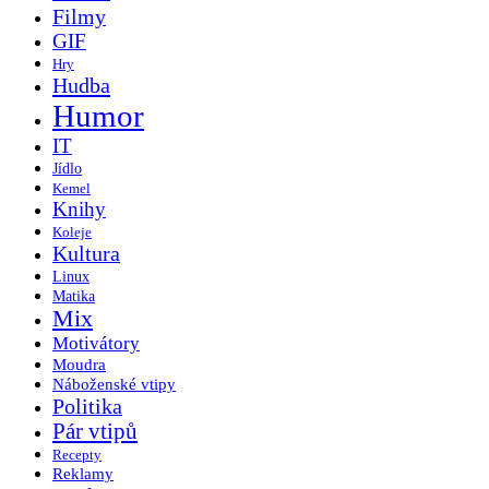
Filmy
GIF
Hry
Hudba
Humor
IT
Jídlo
Kemel
Knihy
Koleje
Kultura
Linux
Matika
Mix
Motivátory
Moudra
Náboženské vtipy
Politika
Pár vtipů
Recepty
Reklamy