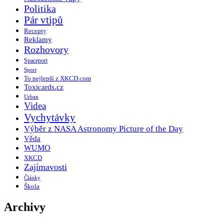
Politika
Pár vtipů
Recepty
Reklamy
Rozhovory
Spaceport
Sport
To nejlepší z XKCD.com
Toxicards.cz
Urban
Videa
Vychytávky
Výběr z NASA Astronomy Picture of the Day
Věda
WUMO
XKCD
Zajímavosti
Články
Škola
Archivy