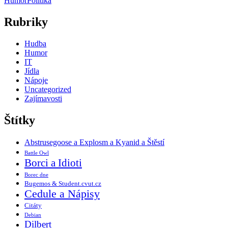
Humor
Politika
Rubriky
Hudba
Humor
IT
Jídla
Nápoje
Uncategorized
Zajímavosti
Štítky
Abstrusegoose a Explosm a Kyanid a Štěstí
Battle Owl
Borci a Idioti
Borec dne
Bugemos & Student.cvut.cz
Cedule a Nápisy
Citáty
Debian
Dilbert