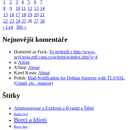
1
2
3
4
5
6
7
8
9
10
11
12
13
14
15
16
17
18
19
20
21
22
23
24
25
26
27
28
« Led
Bře »
Nejnovější komentáře
Homorné as Fuck
:
To nejlepší z http://www-
ucjf.troja.mff.cuni.cz/scheirich/index.php?s=4
a
:
About
XSimi
:
About
Karel Kosta
:
About
Polish
:
Mail-Notification for Debian Squeeze with TLS/SSL
(Gmail, etc.. support)
Štítky
Abstrusegoose a Explosm a Kyanid a Štěstí
Battle Owl
Borci a Idioti
Borec dne