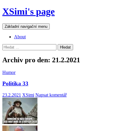
Přejít
XSimi's page
k
obsahu
webu
Hledat
Základní navigační menu
About
Vyhledávání
Archiv pro den: 21.2.2021
Humor
Politika 33
23.2.2021
XSimi
Napsat komentář