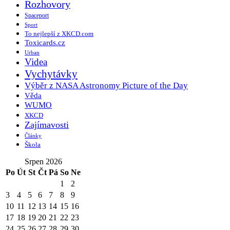
Rozhovory
Spaceport
Sport
To nejlepší z XKCD.com
Toxicards.cz
Urban
Videa
Vychytávky
Výběr z NASA Astronomy Picture of the Day
Věda
WUMO
XKCD
Zajímavosti
Články
Škola
Srpen 2026
Po
Út
St
Čt
Pá
So
Ne
1
2
3
4
5
6
7
8
9
10
11
12
13
14
15
16
17
18
19
20
21
22
23
24
25
26
27
28
29
30