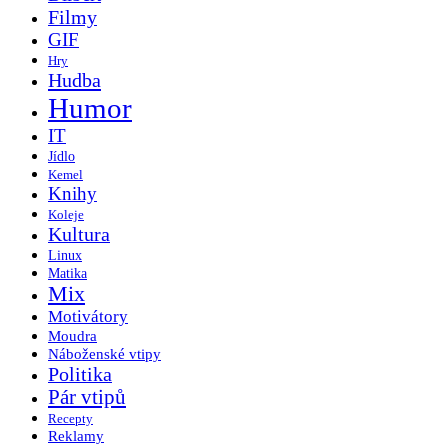
Filmy
GIF
Hry
Hudba
Humor
IT
Jídlo
Kemel
Knihy
Koleje
Kultura
Linux
Matika
Mix
Motivátory
Moudra
Náboženské vtipy
Politika
Pár vtipů
Recepty
Reklamy