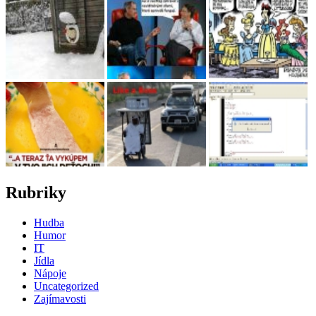
Rubriky
Hudba
Humor
IT
Jídla
Nápoje
Uncategorized
Zajímavosti