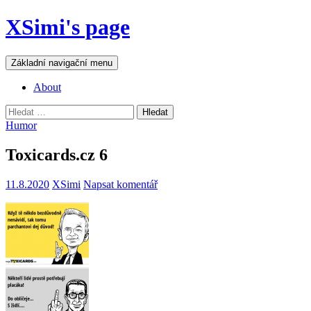
Přejít
XSimi's page
k
obsahu
webu
Hledat
Základní navigační menu
About
Vyhledávání
Humor
Toxicards.cz 6
11.8.2020
XSimi
Napsat komentář