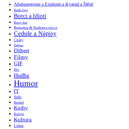
Abstrusegoose a Explosm a Kyanid a Štěstí
Battle Owl
Borci a Idioti
Borec dne
Bugemos & Student.cvut.cz
Cedule a Nápisy
Citáty
Debian
Dilbert
Filmy
GIF
Hry
Hudba
Humor
IT
Jídlo
Kemel
Knihy
Koleje
Kultura
Linux