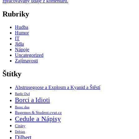
zpracovávány údaje z komentářů.
Rubriky
Hudba
Humor
IT
Jídla
Nápoje
Uncategorized
Zajímavosti
Štítky
Abstrusegoose a Explosm a Kyanid a Štěstí
Battle Owl
Borci a Idioti
Borec dne
Bugemos & Student.cvut.cz
Cedule a Nápisy
Citáty
Debian
Dilbert