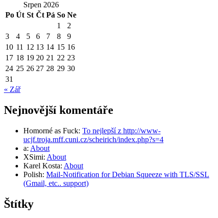
Srpen 2026
Po
Út
St
Čt
Pá
So
Ne
1
2
3
4
5
6
7
8
9
10
11
12
13
14
15
16
17
18
19
20
21
22
23
24
25
26
27
28
29
30
31
« Zář
Nejnovější komentáře
Homorné as Fuck
:
To nejlepší z http://www-
ucjf.troja.mff.cuni.cz/scheirich/index.php?s=4
a
:
About
XSimi
:
About
Karel Kosta
:
About
Polish
:
Mail-Notification for Debian Squeeze with TLS/SSL
(Gmail, etc.. support)
Štítky