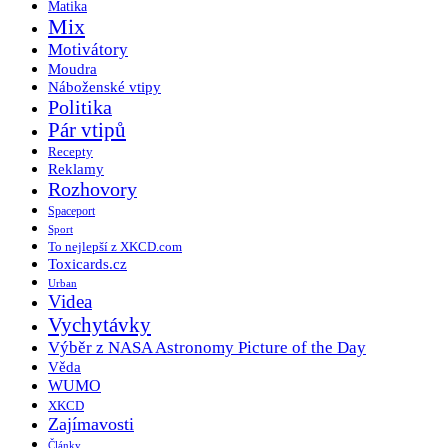
Matika
Mix
Motivátory
Moudra
Náboženské vtipy
Politika
Pár vtipů
Recepty
Reklamy
Rozhovory
Spaceport
Sport
To nejlepší z XKCD.com
Toxicards.cz
Urban
Videa
Vychytávky
Výběr z NASA Astronomy Picture of the Day
Věda
WUMO
XKCD
Zajímavosti
Články