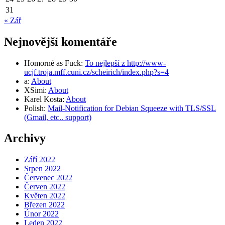
31
« Zář
Nejnovější komentáře
Homorné as Fuck
:
To nejlepší z http://www-
ucjf.troja.mff.cuni.cz/scheirich/index.php?s=4
a
:
About
XSimi
:
About
Karel Kosta
:
About
Polish
:
Mail-Notification for Debian Squeeze with TLS/SSL
(Gmail, etc.. support)
Archivy
Září 2022
Srpen 2022
Červenec 2022
Červen 2022
Květen 2022
Březen 2022
Únor 2022
Leden 2022