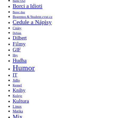
Battle Owl
Borci a Idioti
Borec dne
Bugemos & Student.cvut.cz
Cedule a Nápisy
Citáty
Debian
Dilbert
Filmy
GIF
Hry
Hudba
Humor
IT
Jídlo
Kemel
Knihy
Koleje
Kultura
Linux
Matika
Mix