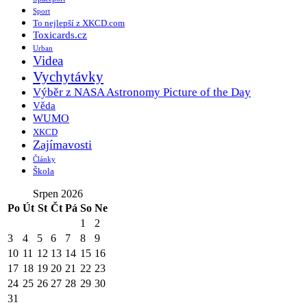
Sport
To nejlepší z XKCD.com
Toxicards.cz
Urban
Videa
Vychytávky
Výběr z NASA Astronomy Picture of the Day
Věda
WUMO
XKCD
Zajímavosti
Články
Škola
Srpen 2026
Po
Út
St
Čt
Pá
So
Ne
1
2
3
4
5
6
7
8
9
10
11
12
13
14
15
16
17
18
19
20
21
22
23
24
25
26
27
28
29
30
31