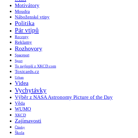
Motivátory
Moudra
Náboženské vtipy
Politika
Pár vtipů
Recepty
Reklamy
Rozhovory
Spaceport
Sport
To nejlepší z XKCD.com
Toxicards.cz
Urban
Videa
Vychytávky
Výběr z NASA Astronomy Picture of the Day
Věda
WUMO
XKCD
Zajímavosti
Články
Škola