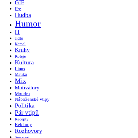
GIF
Hry
Hudba
Humor
IT
Jídlo
Kemel
Knihy
Koleje
Kultura
Linux
Matika
Mix
Motivátory
Moudra
Náboženské vtipy
Politika
Pár vtipů
Recepty
Reklamy
Rozhovory
Spaceport