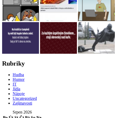
Rubriky
Hudba
Humor
IT
Jídla
Nápoje
Uncategorized
Zajímavosti
Srpen 2026
Po
Út
St
Čt
Pá
So
Ne