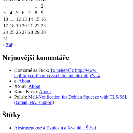
1
2
3
4
5
6
7
8
9
10
11
12
13
14
15
16
17
18
19
20
21
22
23
24
25
26
27
28
29
30
31
« Zář
Nejnovější komentáře
Homorné as Fuck
:
To nejlepší z http://www-
ucjf.troja.mff.cuni.cz/scheirich/index.php?s=4
a
:
About
XSimi
:
About
Karel Kosta
:
About
Polish
:
Mail-Notification for Debian Squeeze with TLS/SSL
(Gmail, etc.. support)
Štítky
Abstrusegoose a Explosm a Kyanid a Štěstí