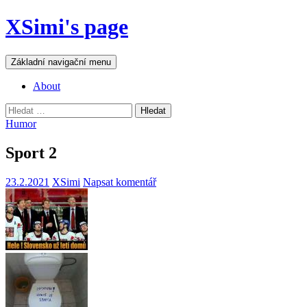
Přejít
XSimi's page
k
obsahu
webu
Hledat
Základní navigační menu
About
Vyhledávání
Humor
Sport 2
23.2.2021
XSimi
Napsat komentář