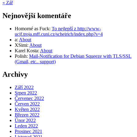
« Zář
Nejnovější komentáře
Homorné as Fuck
:
To nejlepší z http://www-
ucjf.troja.mff.cuni.cz/scheirich/index.php?s=4
a
:
About
XSimi
:
About
Karel Kosta
:
About
Polish
:
Mail-Notification for Debian Squeeze with TLS/SSL
(Gmail, etc.. support)
Archivy
Září 2022
Srpen 2022
Červenec 2022
Červen 2022
Květen 2022
Březen 2022
Únor 2022
Leden 2022
Prosinec 2021
Listopad 2021