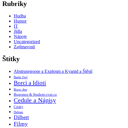
Rubriky
Hudba
Humor
IT
Jídla
Nápoje
Uncategorized
Zajímavosti
Štítky
Abstrusegoose a Explosm a Kyanid a Štěstí
Battle Owl
Borci a Idioti
Borec dne
Bugemos & Student.cvut.cz
Cedule a Nápisy
Citáty
Debian
Dilbert
Filmy