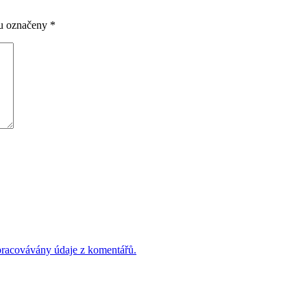
ou označeny
*
 zpracovávány údaje z komentářů.