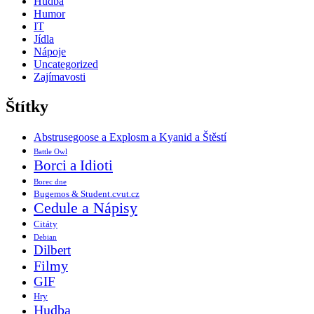
Hudba
Humor
IT
Jídla
Nápoje
Uncategorized
Zajímavosti
Štítky
Abstrusegoose a Explosm a Kyanid a Štěstí
Battle Owl
Borci a Idioti
Borec dne
Bugemos & Student.cvut.cz
Cedule a Nápisy
Citáty
Debian
Dilbert
Filmy
GIF
Hry
Hudba