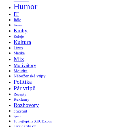
Humor
IT
Jídlo
Kemel
Knihy
Koleje
Kultura
Linux
Matika
Mix
Motivátory
Moudra
Náboženské vtipy
Politika
Pár vtipů
Recepty
Reklamy
Rozhovory
Spaceport
Sport
To nejlepší z XKCD.com
Toxicards.cz