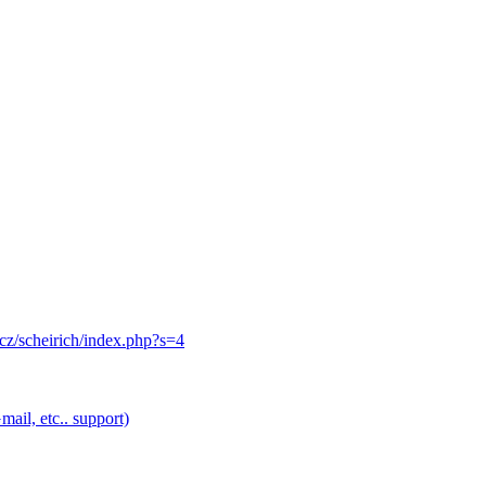
.cz/scheirich/index.php?s=4
ail, etc.. support)