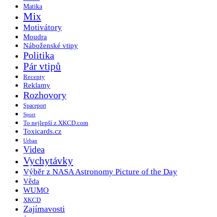
Matika
Mix
Motivátory
Moudra
Náboženské vtipy
Politika
Pár vtipů
Recepty
Reklamy
Rozhovory
Spaceport
Sport
To nejlepší z XKCD.com
Toxicards.cz
Urban
Videa
Vychytávky
Výběr z NASA Astronomy Picture of the Day
Věda
WUMO
XKCD
Zajímavosti