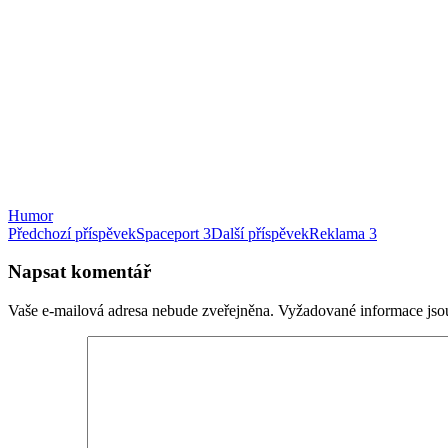
Humor
Navigace
Předchozí příspěvek
Spaceport 3
Další příspěvek
Reklama 3
pro
Napsat komentář
příspěvky
Vaše e-mailová adresa nebude zveřejněna.
Vyžadované informace js