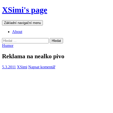
Přejít
XSimi's page
k
obsahu
webu
Hledat
Základní navigační menu
About
Vyhledávání
Humor
Reklama na nealko pivo
5.3.2011
XSimi
Napsat komentář