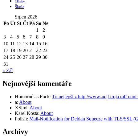
Články
Škola
Srpen 2026
Po
Út
St
Čt
Pá
So
Ne
1
2
3
4
5
6
7
8
9
10
11
12
13
14
15
16
17
18
19
20
21
22
23
24
25
26
27
28
29
30
31
« Zář
Nejnovější komentáře
Homorné as Fuck
:
To nejlepší z http://www-ucjf.troja.mff.cuni
a
:
About
XSimi
:
About
Karel Kosta
:
About
Polish
:
Mail-Notification for Debian Squeeze with TLS/SSL (Gm
Archivy