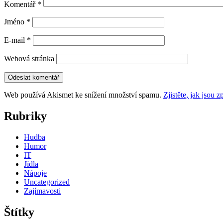
Komentář
*
Jméno
*
E-mail
*
Webová stránka
Web používá Akismet ke snížení množství spamu.
Zjistěte, jak jsou
Rubriky
Hudba
Humor
IT
Jídla
Nápoje
Uncategorized
Zajímavosti
Štítky