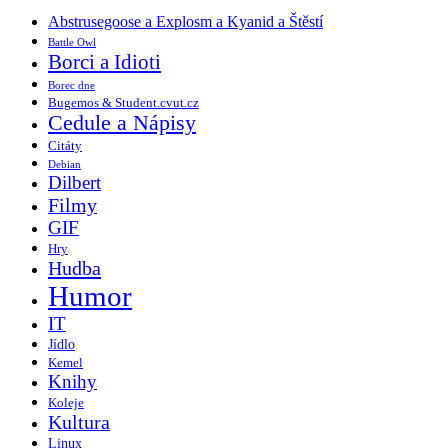
Abstrusegoose a Explosm a Kyanid a Štěstí
Battle Owl
Borci a Idioti
Borec dne
Bugemos & Student.cvut.cz
Cedule a Nápisy
Citáty
Debian
Dilbert
Filmy
GIF
Hry
Hudba
Humor
IT
Jídlo
Kemel
Knihy
Koleje
Kultura
Linux