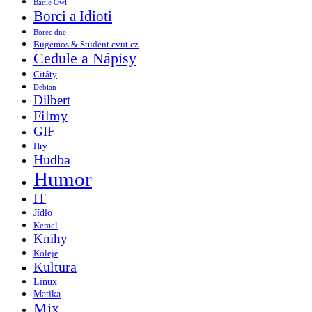
Battle Owl
Borci a Idioti
Borec dne
Bugemos & Student.cvut.cz
Cedule a Nápisy
Citáty
Debian
Dilbert
Filmy
GIF
Hry
Hudba
Humor
IT
Jídlo
Kemel
Knihy
Koleje
Kultura
Linux
Matika
Mix