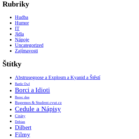
Rubriky
Hudba
Humor
IT
Jídla
Nápoje
Uncategorized
Zajímavosti
Štítky
Abstrusegoose a Explosm a Kyanid a Štěstí
Battle Owl
Borci a Idioti
Borec dne
Bugemos & Student.cvut.cz
Cedule a Nápisy
Citáty
Debian
Dilbert
Filmy