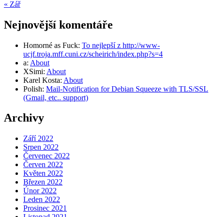
« Zář
Nejnovější komentáře
Homorné as Fuck
:
To nejlepší z http://www-
ucjf.troja.mff.cuni.cz/scheirich/index.php?s=4
a
:
About
XSimi
:
About
Karel Kosta
:
About
Polish
:
Mail-Notification for Debian Squeeze with TLS/SSL
(Gmail, etc.. support)
Archivy
Září 2022
Srpen 2022
Červenec 2022
Červen 2022
Květen 2022
Březen 2022
Únor 2022
Leden 2022
Prosinec 2021
Listopad 2021