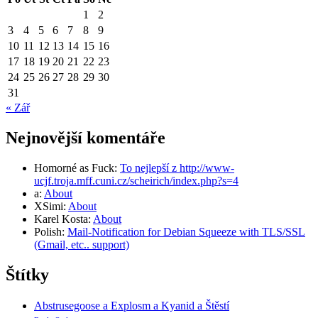
1
2
3
4
5
6
7
8
9
10
11
12
13
14
15
16
17
18
19
20
21
22
23
24
25
26
27
28
29
30
31
« Zář
Nejnovější komentáře
Homorné as Fuck
:
To nejlepší z http://www-
ucjf.troja.mff.cuni.cz/scheirich/index.php?s=4
a
:
About
XSimi
:
About
Karel Kosta
:
About
Polish
:
Mail-Notification for Debian Squeeze with TLS/SSL
(Gmail, etc.. support)
Štítky
Abstrusegoose a Explosm a Kyanid a Štěstí