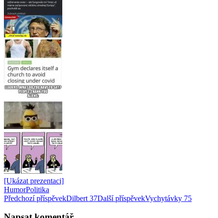
[Ukázat prezentaci]
Humor
Politika
Navigace
Předchozí příspěvek
Dilbert 37
Další příspěvek
Vychytávky 75
pro
Napsat komentář