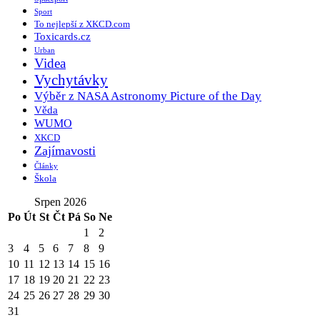
Sport
To nejlepší z XKCD.com
Toxicards.cz
Urban
Videa
Vychytávky
Výběr z NASA Astronomy Picture of the Day
Věda
WUMO
XKCD
Zajímavosti
Články
Škola
Srpen 2026
Po
Út
St
Čt
Pá
So
Ne
1
2
3
4
5
6
7
8
9
10
11
12
13
14
15
16
17
18
19
20
21
22
23
24
25
26
27
28
29
30
31