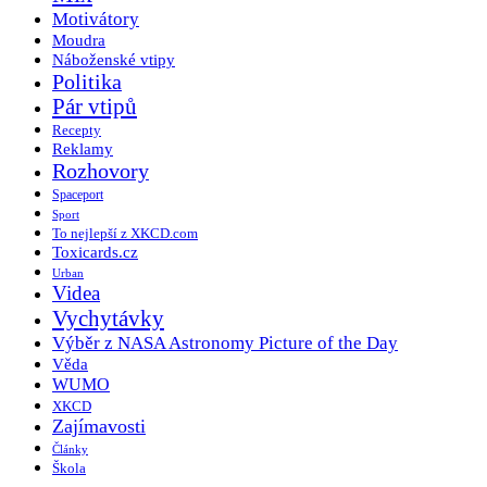
Motivátory
Moudra
Náboženské vtipy
Politika
Pár vtipů
Recepty
Reklamy
Rozhovory
Spaceport
Sport
To nejlepší z XKCD.com
Toxicards.cz
Urban
Videa
Vychytávky
Výběr z NASA Astronomy Picture of the Day
Věda
WUMO
XKCD
Zajímavosti
Články
Škola