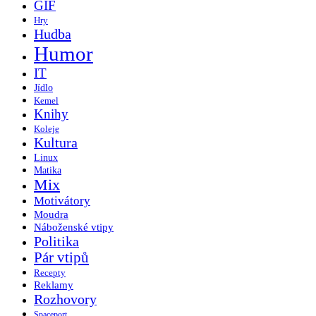
GIF
Hry
Hudba
Humor
IT
Jídlo
Kemel
Knihy
Koleje
Kultura
Linux
Matika
Mix
Motivátory
Moudra
Náboženské vtipy
Politika
Pár vtipů
Recepty
Reklamy
Rozhovory
Spaceport