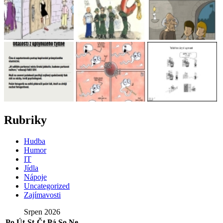
Rubriky
Hudba
Humor
IT
Jídla
Nápoje
Uncategorized
Zajímavosti
Srpen 2026
Po
Út
St
Čt
Pá
So
Ne