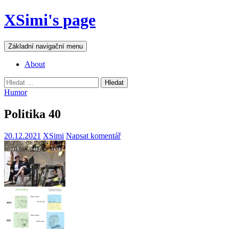
Přejít
XSimi's page
k
obsahu
webu
Hledat
Základní navigační menu
About
Vyhledávání
Humor
Politika 40
20.12.2021
XSimi
Napsat komentář