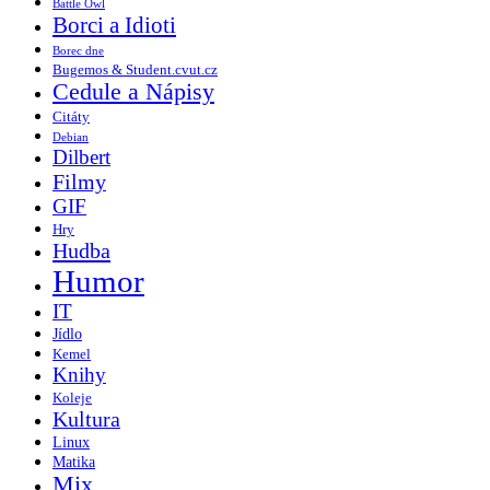
Battle Owl
Borci a Idioti
Borec dne
Bugemos & Student.cvut.cz
Cedule a Nápisy
Citáty
Debian
Dilbert
Filmy
GIF
Hry
Hudba
Humor
IT
Jídlo
Kemel
Knihy
Koleje
Kultura
Linux
Matika
Mix