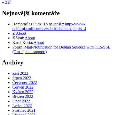
« Zář
Nejnovější komentáře
Homorné as Fuck
:
To nejlepší z http://www-
ucjf.troja.mff.cuni.cz/scheirich/index.php?s=4
a
:
About
XSimi
:
About
Karel Kosta
:
About
Polish
:
Mail-Notification for Debian Squeeze with TLS/SSL
(Gmail, etc.. support)
Archivy
Září 2022
Srpen 2022
Červenec 2022
Červen 2022
Květen 2022
Březen 2022
Únor 2022
Leden 2022
Prosinec 2021
Listopad 2021