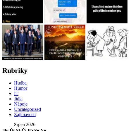
Rubriky
Hudba
Humor
IT
Jídla
Nápoje
Uncategorized
Zajímavosti
Srpen 2026
Po
Út
St
Čt
Pá
So
Ne