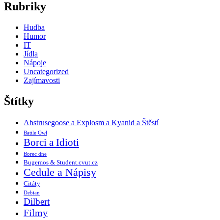
Rubriky
Hudba
Humor
IT
Jídla
Nápoje
Uncategorized
Zajímavosti
Štítky
Abstrusegoose a Explosm a Kyanid a Štěstí
Battle Owl
Borci a Idioti
Borec dne
Bugemos & Student.cvut.cz
Cedule a Nápisy
Citáty
Debian
Dilbert
Filmy