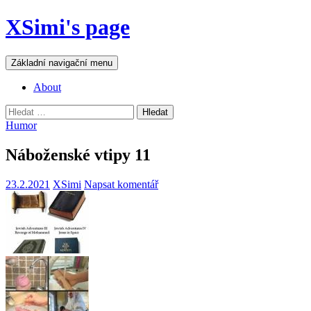
Přejít
XSimi's page
k
obsahu
webu
Hledat
Základní navigační menu
About
Vyhledávání
Humor
Náboženské vtipy 11
23.2.2021
XSimi
Napsat komentář