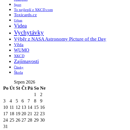
Sport
To nejlepší z XKCD.com
Toxicards.cz
Urban
Videa
Vychytávky
Výběr z NASA Astronomy Picture of the Day
Věda
WUMO
XKCD
Zajímavosti
Články
Škola
Srpen 2026
Po
Út
St
Čt
Pá
So
Ne
1
2
3
4
5
6
7
8
9
10
11
12
13
14
15
16
17
18
19
20
21
22
23
24
25
26
27
28
29
30
31