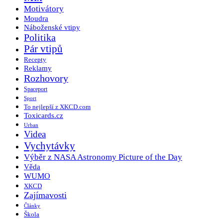
Motivátory
Moudra
Náboženské vtipy
Politika
Pár vtipů
Recepty
Reklamy
Rozhovory
Spaceport
Sport
To nejlepší z XKCD.com
Toxicards.cz
Urban
Videa
Vychytávky
Výběr z NASA Astronomy Picture of the Day
Věda
WUMO
XKCD
Zajímavosti
Články
Škola