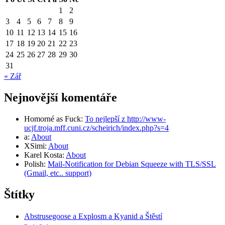
1
2
3
4
5
6
7
8
9
10
11
12
13
14
15
16
17
18
19
20
21
22
23
24
25
26
27
28
29
30
31
« Zář
Nejnovější komentáře
Homorné as Fuck
:
To nejlepší z http://www-
ucjf.troja.mff.cuni.cz/scheirich/index.php?s=4
a
:
About
XSimi
:
About
Karel Kosta
:
About
Polish
:
Mail-Notification for Debian Squeeze with TLS/SSL
(Gmail, etc.. support)
Štítky
Abstrusegoose a Explosm a Kyanid a Štěstí