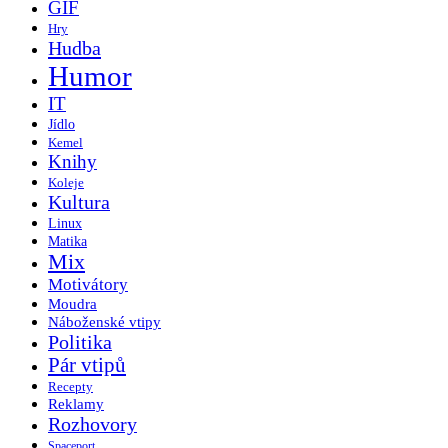
GIF
Hry
Hudba
Humor
IT
Jídlo
Kemel
Knihy
Koleje
Kultura
Linux
Matika
Mix
Motivátory
Moudra
Náboženské vtipy
Politika
Pár vtipů
Recepty
Reklamy
Rozhovory
Spaceport