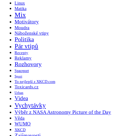
Linux
Matika
Mix
Motivátory
Moudra
Náboženské vtipy
Politika
Pár vtipů
Recepty
Reklamy
Rozhovory
Spaceport
Sport
To nejlepší z XKCD.com
Toxicards.cz
Urban
Videa
Vychytávky
Výběr z NASA Astronomy Picture of the Day
Věda
WUMO
XKCD
Zajímavosti