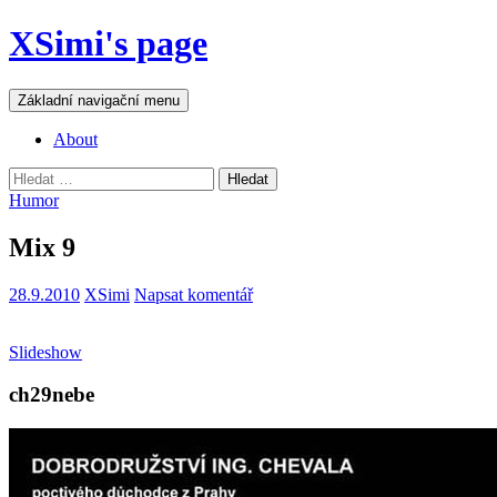
Přejít
XSimi's page
k
obsahu
webu
Hledat
Základní navigační menu
About
Vyhledávání
Humor
Mix 9
28.9.2010
XSimi
Napsat komentář
Slideshow
ch29nebe