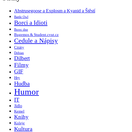
Abstrusegoose a Explosm a Kyanid a Štěstí
Battle Owl
Borci a Idioti
Borec dne
Bugemos & Student.cvut.cz
Cedule a Nápisy
Citáty
Debian
Dilbert
Filmy
GIF
Hry
Hudba
Humor
IT
Jídlo
Kemel
Knihy
Koleje
Kultura