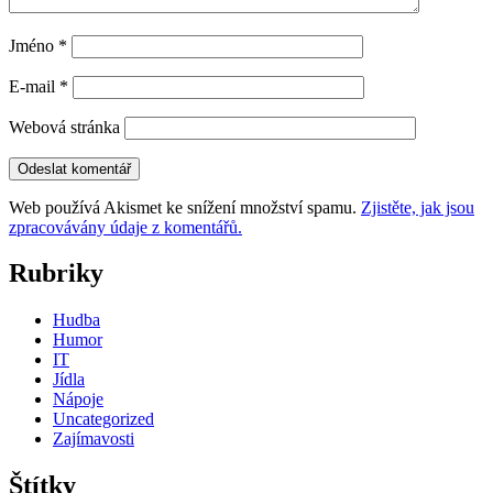
Jméno
*
E-mail
*
Webová stránka
Web používá Akismet ke snížení množství spamu.
Zjistěte, jak jsou
zpracovávány údaje z komentářů.
Rubriky
Hudba
Humor
IT
Jídla
Nápoje
Uncategorized
Zajímavosti
Štítky