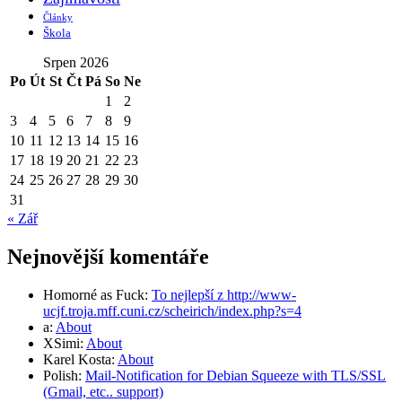
Články
Škola
Srpen 2026
Po
Út
St
Čt
Pá
So
Ne
1
2
3
4
5
6
7
8
9
10
11
12
13
14
15
16
17
18
19
20
21
22
23
24
25
26
27
28
29
30
31
« Zář
Nejnovější komentáře
Homorné as Fuck
:
To nejlepší z http://www-
ucjf.troja.mff.cuni.cz/scheirich/index.php?s=4
a
:
About
XSimi
:
About
Karel Kosta
:
About
Polish
:
Mail-Notification for Debian Squeeze with TLS/SSL
(Gmail, etc.. support)