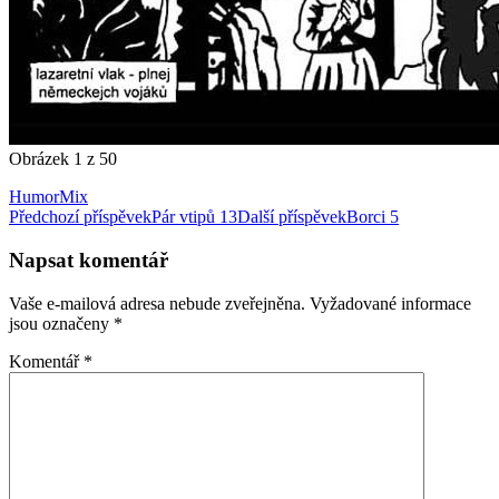
Obrázek 1 z 50
Humor
Mix
Navigace
Předchozí příspěvek
Pár vtipů 13
Další příspěvek
Borci 5
pro
Napsat komentář
příspěvky
Vaše e-mailová adresa nebude zveřejněna.
Vyžadované informace
jsou označeny
*
Komentář
*