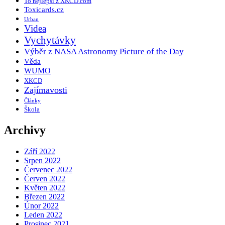
To nejlepší z XKCD.com
Toxicards.cz
Urban
Videa
Vychytávky
Výběr z NASA Astronomy Picture of the Day
Věda
WUMO
XKCD
Zajímavosti
Články
Škola
Archivy
Září 2022
Srpen 2022
Červenec 2022
Červen 2022
Květen 2022
Březen 2022
Únor 2022
Leden 2022
Prosinec 2021