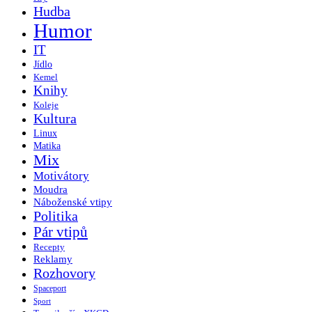
Hudba
Humor
IT
Jídlo
Kemel
Knihy
Koleje
Kultura
Linux
Matika
Mix
Motivátory
Moudra
Náboženské vtipy
Politika
Pár vtipů
Recepty
Reklamy
Rozhovory
Spaceport
Sport