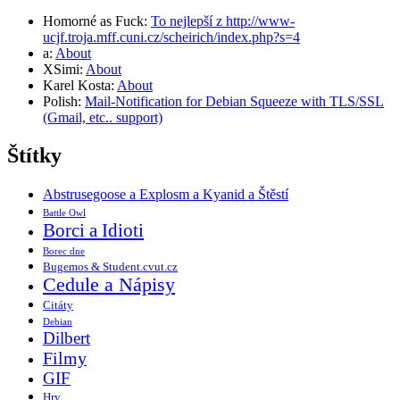
Homorné as Fuck
:
To nejlepší z http://www-
ucjf.troja.mff.cuni.cz/scheirich/index.php?s=4
a
:
About
XSimi
:
About
Karel Kosta
:
About
Polish
:
Mail-Notification for Debian Squeeze with TLS/SSL
(Gmail, etc.. support)
Štítky
Abstrusegoose a Explosm a Kyanid a Štěstí
Battle Owl
Borci a Idioti
Borec dne
Bugemos & Student.cvut.cz
Cedule a Nápisy
Citáty
Debian
Dilbert
Filmy
GIF
Hry