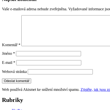
příspěvky
Vaše e-mailová adresa nebude zveřejněna.
Vyžadované informace js
Komentář
*
Jméno
*
E-mail
*
Webová stránka
Web používá Akismet ke snížení množství spamu.
Zjistěte, jak jsou
Rubriky