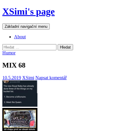
Přejít
XSimi's page
k
obsahu
webu
Hledat
Základní navigační menu
About
Vyhledávání
Humor
MIX 68
10.5.2019
XSimi
Napsat komentář