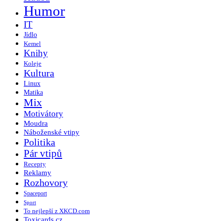
Humor
IT
Jídlo
Kemel
Knihy
Koleje
Kultura
Linux
Matika
Mix
Motivátory
Moudra
Náboženské vtipy
Politika
Pár vtipů
Recepty
Reklamy
Rozhovory
Spaceport
Sport
To nejlepší z XKCD.com
Toxicards.cz