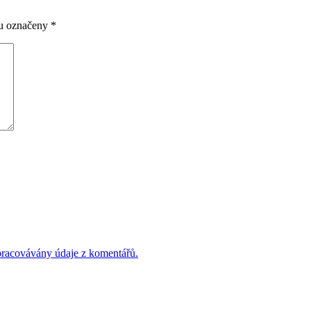
ou označeny
*
 zpracovávány údaje z komentářů.