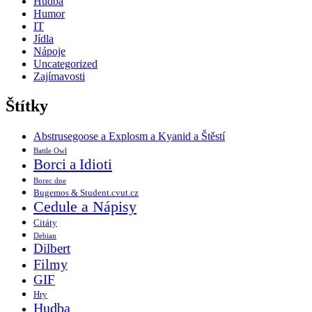
Hudba
Humor
IT
Jídla
Nápoje
Uncategorized
Zajímavosti
Štítky
Abstrusegoose a Explosm a Kyanid a Štěstí
Battle Owl
Borci a Idioti
Borec dne
Bugemos & Student.cvut.cz
Cedule a Nápisy
Citáty
Debian
Dilbert
Filmy
GIF
Hry
Hudba