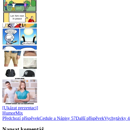
[Ukázat prezentaci]
Humor
Mix
Navigace
Předchozí příspěvek
Cedule a Nápisy 57
Další příspěvek
Vychytávky 4
pro
Napsat komentář