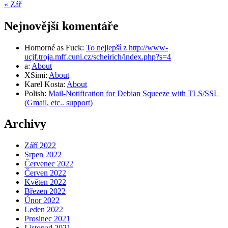
« Zář
Nejnovější komentáře
Homorné as Fuck
:
To nejlepší z http://www-
ucjf.troja.mff.cuni.cz/scheirich/index.php?s=4
a
:
About
XSimi
:
About
Karel Kosta
:
About
Polish
:
Mail-Notification for Debian Squeeze with TLS/SSL
(Gmail, etc.. support)
Archivy
Září 2022
Srpen 2022
Červenec 2022
Červen 2022
Květen 2022
Březen 2022
Únor 2022
Leden 2022
Prosinec 2021
Listopad 2021