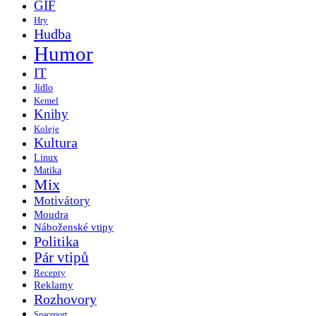
GIF
Hry
Hudba
Humor
IT
Jídlo
Kemel
Knihy
Koleje
Kultura
Linux
Matika
Mix
Motivátory
Moudra
Náboženské vtipy
Politika
Pár vtipů
Recepty
Reklamy
Rozhovory
Spaceport