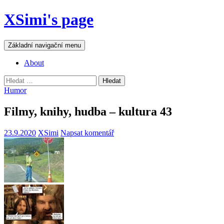
Přejít
XSimi's page
k
obsahu
webu
Hledat
Základní navigační menu
About
Vyhledávání
Humor
Filmy, knihy, hudba – kultura 43
23.9.2020
XSimi
Napsat komentář