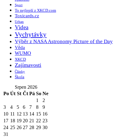
Sport
To nejlepší z XKCD.com
Toxicards.cz
Urban
Videa
Vychytávky
Výběr z NASA Astronomy Picture of the Day
Věda
WUMO
XKCD
Zajímavosti
Články
Škola
Srpen 2026
Po
Út
St
Čt
Pá
So
Ne
1
2
3
4
5
6
7
8
9
10
11
12
13
14
15
16
17
18
19
20
21
22
23
24
25
26
27
28
29
30
31