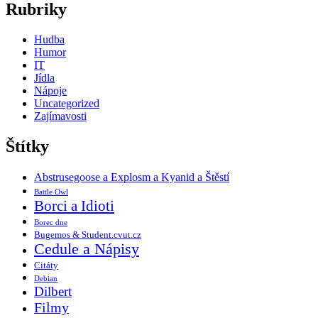
Rubriky
Hudba
Humor
IT
Jídla
Nápoje
Uncategorized
Zajímavosti
Štítky
Abstrusegoose a Explosm a Kyanid a Štěstí
Battle Owl
Borci a Idioti
Borec dne
Bugemos & Student.cvut.cz
Cedule a Nápisy
Citáty
Debian
Dilbert
Filmy