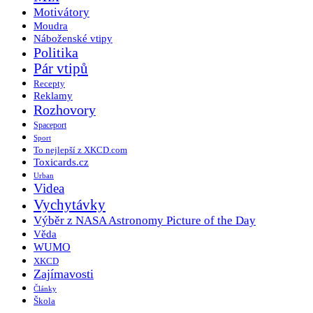
Motivátory
Moudra
Náboženské vtipy
Politika
Pár vtipů
Recepty
Reklamy
Rozhovory
Spaceport
Sport
To nejlepší z XKCD.com
Toxicards.cz
Urban
Videa
Vychytávky
Výběr z NASA Astronomy Picture of the Day
Věda
WUMO
XKCD
Zajímavosti
Články
Škola