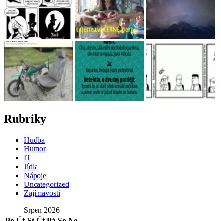
Rubriky
Hudba
Humor
IT
Jídla
Nápoje
Uncategorized
Zajímavosti
Srpen 2026
Po
Út
St
Čt
Pá
So
Ne