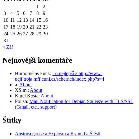
1
2
3
4
5
6
7
8
9
10
11
12
13
14
15
16
17
18
19
20
21
22
23
24
25
26
27
28
29
30
31
« Zář
Nejnovější komentáře
Homorné as Fuck
:
To nejlepší z http://www-
ucjf.troja.mff.cuni.cz/scheirich/index.php?s=4
a
:
About
XSimi
:
About
Karel Kosta
:
About
Polish
:
Mail-Notification for Debian Squeeze with TLS/SSL
(Gmail, etc.. support)
Štítky
Abstrusegoose a Explosm a Kyanid a Štěstí