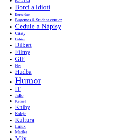
Battle Owl
Borci a Idioti
Borec dne
Bugemos & Student.cvut.cz
Cedule a Nápisy
Citáty
Debian
Dilbert
Filmy
GIF
Hry
Hudba
Humor
IT
Jídlo
Kemel
Knihy
Koleje
Kultura
Linux
Matika
Mix